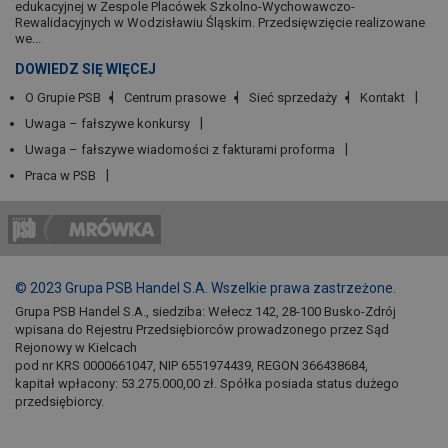
edukacyjnej w Zespole Placówek Szkolno-Wychowawczo-
Rewalidacyjnych w Wodzisławiu Śląskim. Przedsięwzięcie realizowane
we...
DOWIEDZ SIĘ WIĘCEJ
O Grupie PSB
Centrum prasowe
Sieć sprzedaży
Kontakt
Uwaga – fałszywe konkursy
Uwaga – fałszywe wiadomości z fakturami proforma
Praca w PSB
© 2023 Grupa PSB Handel S.A. Wszelkie prawa zastrzeżone.
Grupa PSB Handel S.A., siedziba: Wełecz 142, 28-100 Busko-Zdrój
wpisana do Rejestru Przedsiębiorców prowadzonego przez Sąd
Rejonowy w Kielcach
pod nr KRS 0000661047, NIP 6551974439, REGON 366438684,
kapitał wpłacony: 53.275.000,00 zł. Spółka posiada status dużego
przedsiębiorcy.