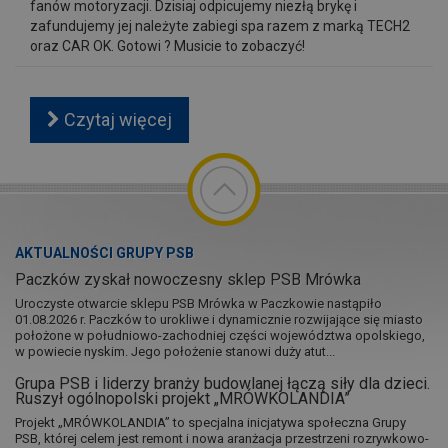
fanów motoryzacji. Dzisiaj odpicujemy niezłą brykę i
zafundujemy jej należyte zabiegi spa razem z marką TECH2
oraz CAR OK. Gotowi ? Musicie to zobaczyć!
Czytaj więcej
AKTUALNOŚCI GRUPY PSB
Paczków zyskał nowoczesny sklep PSB Mrówka
Uroczyste otwarcie sklepu PSB Mrówka w Paczkowie nastąpiło
01.08.2026 r. Paczków to urokliwe i dynamicznie rozwijające się miasto
położone w południowo-zachodniej części województwa opolskiego,
w powiecie nyskim. Jego położenie stanowi duży atut...
Grupa PSB i liderzy branży budowlanej łączą siły dla dzieci.
Ruszył ogólnopolski projekt „MRÓWKOLANDIA”
Projekt „MRÓWKOLANDIA” to specjalna inicjatywa społeczna Grupy
PSB, której celem jest remont i nowa aranżacja przestrzeni rozrywkowo-