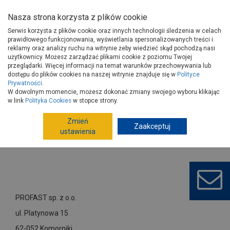
Nasza strona korzysta z plików cookie
Serwis korzysta z plików cookie oraz innych technologii śledzenia w celach
prawidłowego funkcjonowania, wyświetlania spersonalizowanych treści i
reklamy oraz analizy ruchu na witrynie żeby wiedzieć skąd pochodzą nasi
użytkownicy. Możesz zarządzać plikami cookie z poziomu Twojej
Strona główna
Dostawcy
PROFAST sp. z o.o.
przeglądarki. Więcej informacji na temat warunków przechowywania lub
dostępu do plików cookies na naszej witrynie znajduje się w
Polityce
Prywatności
.
W dowolnym momencie, możesz dokonać zmiany swojego wyboru klikając
w link
Polityka Cookies
w stopce strony.
Zmień
Zaakceptuj
ustawienia
PROFAST sp. z o.o.
ul. Platynowa 15
62-052 Komorniki