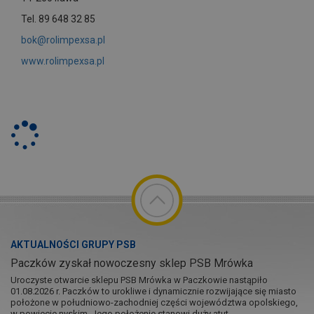
Tel. 89 648 32 85
bok@rolimpexsa.pl
www.rolimpexsa.pl
AKTUALNOŚCI GRUPY PSB
Paczków zyskał nowoczesny sklep PSB Mrówka
Uroczyste otwarcie sklepu PSB Mrówka w Paczkowie nastąpiło
01.08.2026 r. Paczków to urokliwe i dynamicznie rozwijające się miasto
położone w południowo-zachodniej części województwa opolskiego,
w powiecie nyskim. Jego położenie stanowi duży atut...