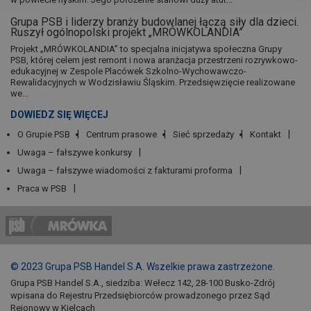
Grupa PSB i liderzy branży budowlanej łączą siły dla dzieci.
Ruszył ogólnopolski projekt „MRÓWKOLANDIA”
Projekt „MRÓWKOLANDIA” to specjalna inicjatywa społeczna Grupy
PSB, której celem jest remont i nowa aranżacja przestrzeni rozrywkowo-
edukacyjnej w Zespole Placówek Szkolno-Wychowawczo-
Rewalidacyjnych w Wodzisławiu Śląskim. Przedsięwzięcie realizowane
we...
DOWIEDZ SIĘ WIĘCEJ
O Grupie PSB
Centrum prasowe
Sieć sprzedaży
Kontakt
Uwaga – fałszywe konkursy
Uwaga – fałszywe wiadomości z fakturami proforma
Praca w PSB
© 2023 Grupa PSB Handel S.A. Wszelkie prawa zastrzeżone.
Grupa PSB Handel S.A., siedziba: Wełecz 142, 28-100 Busko-Zdrój
wpisana do Rejestru Przedsiębiorców prowadzonego przez Sąd
Rejonowy w Kielcach