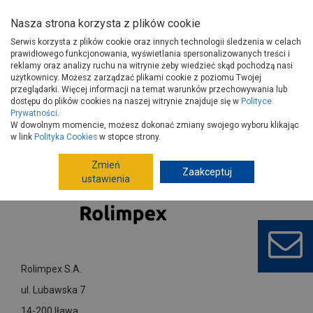
Nasza strona korzysta z plików cookie
Serwis korzysta z plików cookie oraz innych technologii śledzenia w celach
prawidłowego funkcjonowania, wyświetlania spersonalizowanych treści i
reklamy oraz analizy ruchu na witrynie żeby wiedzieć skąd pochodzą nasi
użytkownicy. Możesz zarządzać plikami cookie z poziomu Twojej
Strona główna
Dostawcy
Rolimpex S.A.
przeglądarki. Więcej informacji na temat warunków przechowywania lub
dostępu do plików cookies na naszej witrynie znajduje się w
Polityce
Prywatności
.
W dowolnym momencie, możesz dokonać zmiany swojego wyboru klikając
w link
Polityka Cookies
w stopce strony.
Zmień
Zaakceptuj
ustawienia
Rolimpex S.A.
ul. Lubawska 7
14-200 Iława