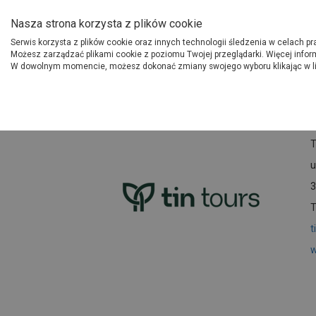
O Grupie PSB
Dostawcy
Jak dołąc
Nasza strona korzysta z plików cookie
Serwis korzysta z plików cookie oraz innych technologii śledzenia w celach p
Gdzi
Produkty
Możesz zarządzać plikami cookie z poziomu Twojej przeglądarki. Więcej infor
W dowolnym momencie, możesz dokonać zmiany swojego wyboru klikając w l
Strona główna
Dostawcy
T
T
u
3
T
t
w