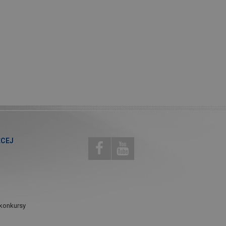
ĘCEJ
konkursy