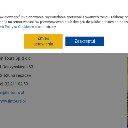
zyć do PSB?
Budowa domu - krok po kroku
Dla Fachowców
Dom N
rawidłowego funkcjonowania, wyświetlania spersonalizowanych treści i reklamy or
e kupisz
Porady
macji na temat warunków przechowywania lub dostępu do plików cookies na naszej
ink
Polityka Cookies
w stopce strony.
Zmień
Zaakceptuj
in Tours Sp. z o.o.
ustawienia
in Tours Sp. z o.o.
l. Daszyńskiego 63
2-620 Brzeszcze
el. 32 211 02 50
in@tintours.pl
ww.tintours.pl