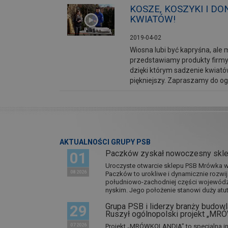
KOSZE, KOSZYKI I DO
KWIATÓW!
2019-04-02
Wiosna lubi być kapryśna, ale 
przedstawiamy produkty firmy T
dzięki którym sadzenie kwiató
piękniejszy. Zapraszamy do og
AKTUALNOŚCI GRUPY PSB
Paczków zyskał nowoczesny skl
01
Uroczyste otwarcie sklepu PSB Mrówka w 
08 2026
Paczków to urokliwe i dynamicznie rozwi
południowo-zachodniej części wojewódz
nyskim. Jego położenie stanowi duży atut.
Grupa PSB i liderzy branży budowla
29
Ruszył ogólnopolski projekt „M
07 2026
Projekt „MRÓWKOLANDIA” to specjalna in