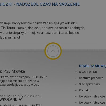
NICZKI - NADSZEDŁ CZAS NA SADZENIE
my się jej kaprysów nie boimy. W dzisiejszym odcinku
in Tours - kosze, doniczki, podłoże do roślin ozdobnych,
w stanie się przyjemniejsze a nasz dom i taras będzie
lądania filmu!
DOWIEDZ SIĘ WI
ep PSB Mrówka
O Grupie PSB
Paczkowie nastąpiło 01.08.2026 r.
Centrum prasowe
jające się miasto położone w
Sieć sprzedaży
twa opolskiego, w powiecie
..
Kontakt
nej łączą siły dla dzieci.
Uwaga – fałszywe 
RÓWKOLANDIA”
Uwaga – fałszywe
icjatywa społeczna Grupy PSB,