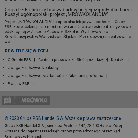
Grupa PSB i liderzy branży budowlanej łączą siły dla dzieci.
Ruszył ogólnopolski projekt „MRÓWKOLANDIA”
Projekt „MRÓWKOLANDIA” to specjalna inicjatywa społeczna Grupy
PSB, której celem jest remont i nowa aranżacja przestrzeni rozrywkowo-
edukacyjnej w Zespole Placówek Szkolno-Wychowawczo-
Rewalidacyjnych w Wodzisławiu Śląskim. Przedsięwzięcie realizowane
we...
DOWIEDZ SIĘ WIĘCEJ
O Grupie PSB
Centrum prasowe
Sieć sprzedaży
Kontakt
Uwaga – fałszywe konkursy
Uwaga – fałszywe wiadomości z fakturami proforma
Praca w PSB
© 2023 Grupa PSB Handel S.A. Wszelkie prawa zastrzeżone.
Grupa PSB Handel S.A., siedziba: Wełecz 142, 28-100 Busko-Zdrój
wpisana do Rejestru Przedsiębiorców prowadzonego przez Sąd
Rejonowy w Kielcach