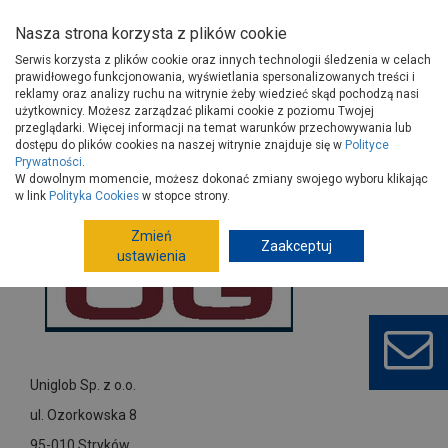
Nasza strona korzysta z plików cookie
Serwis korzysta z plików cookie oraz innych technologii śledzenia w celach
prawidłowego funkcjonowania, wyświetlania spersonalizowanych treści i
reklamy oraz analizy ruchu na witrynie żeby wiedzieć skąd pochodzą nasi
użytkownicy. Możesz zarządzać plikami cookie z poziomu Twojej
Strona główna
Dostawcy
Uniglob Sp. z o.o.
przeglądarki. Więcej informacji na temat warunków przechowywania lub
dostępu do plików cookies na naszej witrynie znajduje się w
Polityce
Prywatności
.
W dowolnym momencie, możesz dokonać zmiany swojego wyboru klikając
w link
Polityka Cookies
w stopce strony.
Zmień
Zaakceptuj
ustawienia
Uniglob Sp. z o.o.
ul. Ozorkowska 8
95-010 Stryków