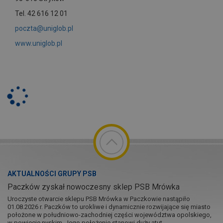
Tel. 42 616 12 01
poczta@uniglob.pl
www.uniglob.pl
AKTUALNOŚCI GRUPY PSB
Paczków zyskał nowoczesny sklep PSB Mrówka
Uroczyste otwarcie sklepu PSB Mrówka w Paczkowie nastąpiło
01.08.2026 r. Paczków to urokliwe i dynamicznie rozwijające się miasto
położone w południowo-zachodniej części województwa opolskiego,
w powiecie nyskim. Jego położenie stanowi duży atut...