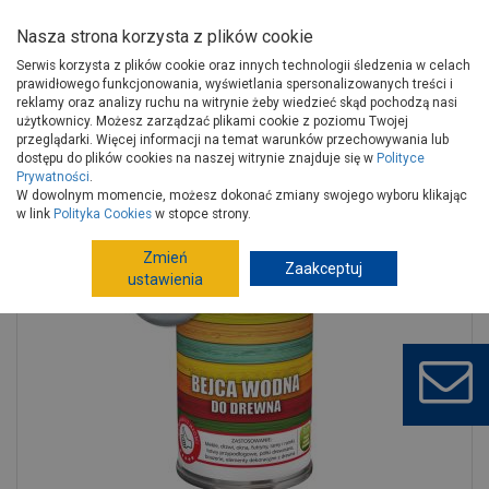
Nasza strona korzysta z plików cookie
Serwis korzysta z plików cookie oraz innych technologii śledzenia w celach
prawidłowego funkcjonowania, wyświetlania spersonalizowanych treści i
reklamy oraz analizy ruchu na witrynie żeby wiedzieć skąd pochodzą nasi
użytkownicy. Możesz zarządzać plikami cookie z poziomu Twojej
Strona główna
Wykończenie
Farby
Ochrona drewna
przeglądarki. Więcej informacji na temat warunków przechowywania lub
Bejce
Bejca wodna, kolor jasny szary 500 ml COLORIT
dostępu do plików cookies na naszej witrynie znajduje się w
Polityce
Prywatności
.
W dowolnym momencie, możesz dokonać zmiany swojego wyboru klikając
w link
Polityka Cookies
w stopce strony.
Zmień
Zaakceptuj
ustawienia