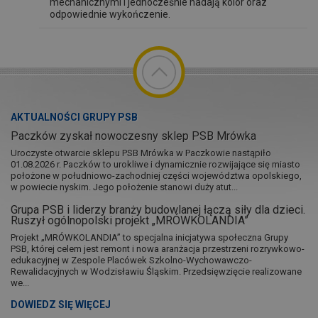
mechanicznymi i jednocześnie nadają kolor oraz
odpowiednie wykończenie.
AKTUALNOŚCI GRUPY PSB
Paczków zyskał nowoczesny sklep PSB Mrówka
Uroczyste otwarcie sklepu PSB Mrówka w Paczkowie nastąpiło
01.08.2026 r. Paczków to urokliwe i dynamicznie rozwijające się miasto
położone w południowo-zachodniej części województwa opolskiego,
w powiecie nyskim. Jego położenie stanowi duży atut...
Grupa PSB i liderzy branży budowlanej łączą siły dla dzieci.
Ruszył ogólnopolski projekt „MRÓWKOLANDIA”
Projekt „MRÓWKOLANDIA” to specjalna inicjatywa społeczna Grupy
PSB, której celem jest remont i nowa aranżacja przestrzeni rozrywkowo-
edukacyjnej w Zespole Placówek Szkolno-Wychowawczo-
Rewalidacyjnych w Wodzisławiu Śląskim. Przedsięwzięcie realizowane
we...
DOWIEDZ SIĘ WIĘCEJ