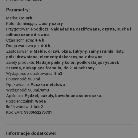
Parametry:
Marka:
Colorit
Kolor dominujący:
Jasny szary
Przygotowanie podłoża:
Nakładać na oszlifowane, czyste, suche i
odtłuszczone drewno.
Czas schnięcia:
4-6 h
Druga warstwa po:
4-6 h
Zastosowanie:
Meble, drzwi, okna, futryny, ramy i ramki, listy,
półki drewniane, elementy dekoracyjne z drewna.
Zalety produktu:
Nadaje piękny kolor, podkreślając rysunek
drewna, niekapiąca formuła, do 2 lat ochrony.
Wydajność z opakowania:
8m3
Pojemność:
500 ml
Opakowanie:
Puszka metalowa
Wydajność:
500ml/8m3
Aplikacja:
Pędzel, pakuły, bawełniana ściereczka.
Rozcieńczalnik:
Woda
Ilość warstw:
1 lub 2
Kod EAN:
5900652275731
Informacje dodatkowe: