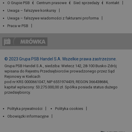
O Grupie PSB
Centrum prasowe
Sieć sprzedaży
Kontakt
Uwaga – fałszywe konkursy
Uwaga – fałszywe wiadomości z fakturami proforma
Praca w PSB
© 2023 Grupa PSB Handel S.A. Wszelkie prawa zastrzeżone.
Grupa PSB Handel S.A., siedziba: Wełecz 142, 28-100 Busko-Zdrój
wpisana do Rejestru Przedsiębiorców prowadzonego przez Sąd
Rejonowy w Kielcach
pod nr KRS 0000661047, NIP 6551974439, REGON 366438684,
kapitał wpłacony: 53.275.000,00 zł. Spółka posiada status dużego
przedsiębiorcy.
Polityka prywatności
Polityka cookies
Obowiązki informacyjne