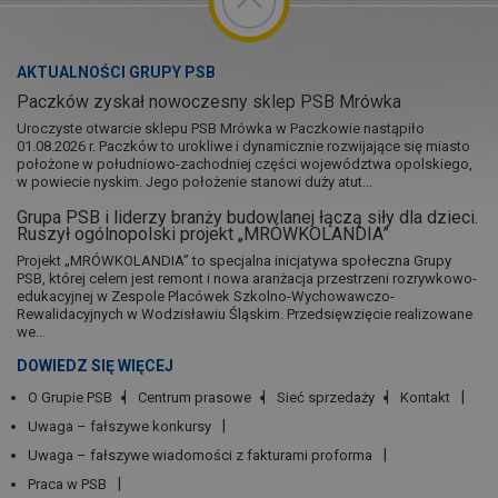
AKTUALNOŚCI GRUPY PSB
Paczków zyskał nowoczesny sklep PSB Mrówka
Uroczyste otwarcie sklepu PSB Mrówka w Paczkowie nastąpiło
01.08.2026 r. Paczków to urokliwe i dynamicznie rozwijające się miasto
położone w południowo-zachodniej części województwa opolskiego,
w powiecie nyskim. Jego położenie stanowi duży atut...
Grupa PSB i liderzy branży budowlanej łączą siły dla dzieci.
Ruszył ogólnopolski projekt „MRÓWKOLANDIA”
Projekt „MRÓWKOLANDIA” to specjalna inicjatywa społeczna Grupy
PSB, której celem jest remont i nowa aranżacja przestrzeni rozrywkowo-
edukacyjnej w Zespole Placówek Szkolno-Wychowawczo-
Rewalidacyjnych w Wodzisławiu Śląskim. Przedsięwzięcie realizowane
we...
DOWIEDZ SIĘ WIĘCEJ
O Grupie PSB
Centrum prasowe
Sieć sprzedaży
Kontakt
Uwaga – fałszywe konkursy
Uwaga – fałszywe wiadomości z fakturami proforma
Praca w PSB