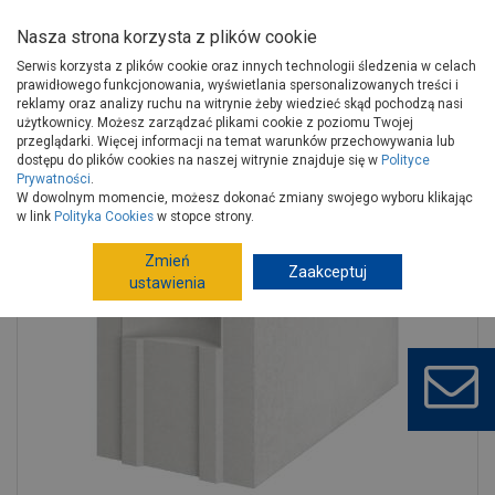
Nasza strona korzysta z plików cookie
Serwis korzysta z plików cookie oraz innych technologii śledzenia w celach
prawidłowego funkcjonowania, wyświetlania spersonalizowanych treści i
reklamy oraz analizy ruchu na witrynie żeby wiedzieć skąd pochodzą nasi
użytkownicy. Możesz zarządzać plikami cookie z poziomu Twojej
Strona główna
Budowa i remont
Ściany, stropy, kominy
przeglądarki. Więcej informacji na temat warunków przechowywania lub
Materiały ścienne
Beton komórkowy
dostępu do plików cookies na naszej witrynie znajduje się w
Polityce
Prywatności
.
Bloczek Gold 3,0-600 PWU 300x240x590 mm H+H
W dowolnym momencie, możesz dokonać zmiany swojego wyboru klikając
w link
Polityka Cookies
w stopce strony.
Zmień
Zaakceptuj
ustawienia