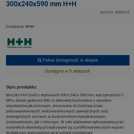
300x240x590 mm H+H
Symbol: ABBNGS
Dostawca:
H+H
Pokaż dostępność w sklepie
Dostępny w 0 sklepach
Opis produktu:
Bloczki H+H Gold o wymiarach 300 x 240 x 590 mm, wytrzymałości 3
MPa i klasie gęstości 600, to elementy budowlane o wysokim
standardzie jakościowym, stosowane do budowy ścian
jednowarstwowych, wielowarstwowych zewnętrznych oraz
wewnętrznych zarówno w budownictwie mieszkaniowym,
przemysłowym, jak i rolniczym. W celu ułatwienia wykonywania prac
murarskich elementy produkowane są z profilowaniem pióro-wpust i
dodatkowo wyposażone są w uchwyt montażowy.