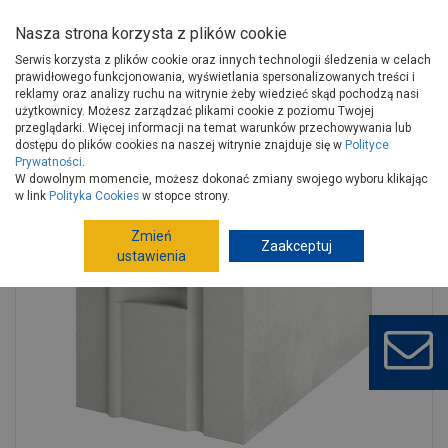
Nasza strona korzysta z plików cookie
Serwis korzysta z plików cookie oraz innych technologii śledzenia w celach
prawidłowego funkcjonowania, wyświetlania spersonalizowanych treści i
reklamy oraz analizy ruchu na witrynie żeby wiedzieć skąd pochodzą nasi
użytkownicy. Możesz zarządzać plikami cookie z poziomu Twojej
Strona główna
Budowa i remont
Ściany, stropy, kominy
przeglądarki. Więcej informacji na temat warunków przechowywania lub
Materiały ścienne
Beton komórkowy
dostępu do plików cookies na naszej witrynie znajduje się w
Polityce
Prywatności
.
Bloczek Gold+ 4,0-500 PWU 200x250x625 mm H+H
W dowolnym momencie, możesz dokonać zmiany swojego wyboru klikając
w link
Polityka Cookies
w stopce strony.
Zmień
Zaakceptuj
ustawienia