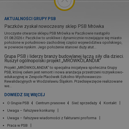
AKTUALNOŚCI GRUPY PSB
Paczków zyskał nowoczesny sklep PSB Mrówka
Uroczyste otwarcie sklepu PSB Mrówka w Paczkowie nastąpiło
01.08.2026 r. Paczków to urokliwe i dynamicznie rozwijające się miasto
położone w południowo-zachodniej części województwa opolskiego,
w powiecie nyskim. Jego położenie stanowi duży atut...
Grupa PSB i liderzy branży budowlanej łączą siły dla dzieci.
Ruszył ogólnopolski projekt „MRÓWKOLANDIA”
Projekt „MRÓWKOLANDIA” to specjalna inicjatywa społeczna Grupy
PSB, której celem jest remont i nowa aranżacja przestrzeni rozrywkowo-
edukacyjnej w Zespole Placówek Szkolno-Wychowawczo-
Rewalidacyjnych w Wodzisławiu Śląskim. Przedsięwzięcie realizowane
we...
DOWIEDZ SIĘ WIĘCEJ
O Grupie PSB
Centrum prasowe
Sieć sprzedaży
Kontakt
Uwaga – fałszywe konkursy
Uwaga – fałszywe wiadomości z fakturami proforma
Praca w PSB