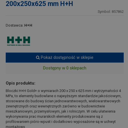
200x250x625 mm H+H
Symbol: 857862
Dostawca:
H+H
Pokaż dostępność w sklepie
Dostępny w 0 sklepach
Opis produktu:
Bloczki H+H Gold+ o wymiarach 200 x 250 x 625 mm i wytrzymałości 4
MPa, to elementy budowlane o najwyższym standardzie jakościowym,
stosowane do budowy ścian jednowarstwowych, wielowarstwowych
zewnętrznych oraz wewnętrznych zarówno w budownictwie
mieszkaniowym, przemysłowym, jak i rolniczym. W celu ułatwienia
wykonywania prac murarskich elementy produkowane są z
profilowaniem pióro-wpust i dodatkowo wyposażone są w uchwyt
montażowy.