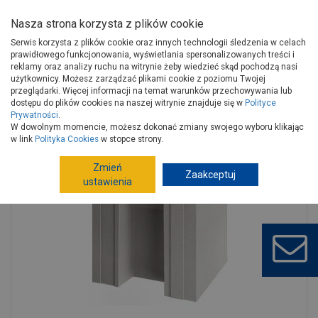
Nasza strona korzysta z plików cookie
Serwis korzysta z plików cookie oraz innych technologii śledzenia w celach
prawidłowego funkcjonowania, wyświetlania spersonalizowanych treści i
reklamy oraz analizy ruchu na witrynie żeby wiedzieć skąd pochodzą nasi
użytkownicy. Możesz zarządzać plikami cookie z poziomu Twojej
Strona główna
Budowa i remont
Ściany, stropy, kominy
przeglądarki. Więcej informacji na temat warunków przechowywania lub
Materiały ścienne
Silikaty
dostępu do plików cookies na naszej witrynie znajduje się w
Polityce
Prywatności
.
Bloczek silikatowy N24 15-1400 H+H
W dowolnym momencie, możesz dokonać zmiany swojego wyboru klikając
w link
Polityka Cookies
w stopce strony.
Zmień
Zaakceptuj
ustawienia