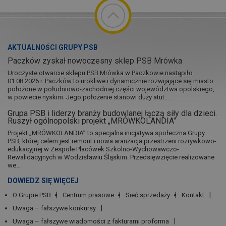
AKTUALNOŚCI GRUPY PSB
Paczków zyskał nowoczesny sklep PSB Mrówka
Uroczyste otwarcie sklepu PSB Mrówka w Paczkowie nastąpiło
01.08.2026 r. Paczków to urokliwe i dynamicznie rozwijające się miasto
położone w południowo-zachodniej części województwa opolskiego,
w powiecie nyskim. Jego położenie stanowi duży atut...
Grupa PSB i liderzy branży budowlanej łączą siły dla dzieci.
Ruszył ogólnopolski projekt „MRÓWKOLANDIA”
Projekt „MRÓWKOLANDIA” to specjalna inicjatywa społeczna Grupy
PSB, której celem jest remont i nowa aranżacja przestrzeni rozrywkowo-
edukacyjnej w Zespole Placówek Szkolno-Wychowawczo-
Rewalidacyjnych w Wodzisławiu Śląskim. Przedsięwzięcie realizowane
we...
DOWIEDZ SIĘ WIĘCEJ
O Grupie PSB
Centrum prasowe
Sieć sprzedaży
Kontakt
Uwaga – fałszywe konkursy
Uwaga – fałszywe wiadomości z fakturami proforma