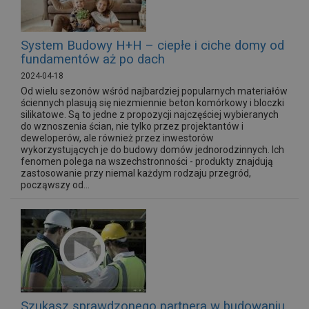
System Budowy H+H – ciepłe i ciche domy od
fundamentów aż po dach
2024-04-18
Od wielu sezonów wśród najbardziej popularnych materiałów
ściennych plasują się niezmiennie beton komórkowy i bloczki
silikatowe. Są to jedne z propozycji najczęściej wybieranych
do wznoszenia ścian, nie tylko przez projektantów i
deweloperów, ale również przez inwestorów
wykorzystujących je do budowy domów jednorodzinnych. Ich
fenomen polega na wszechstronności - produkty znajdują
zastosowanie przy niemal każdym rodzaju przegród,
począwszy od...
Szukasz sprawdzonego partnera w budowaniu