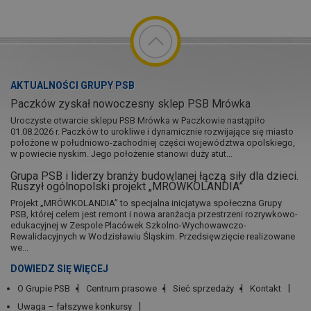
AKTUALNOŚCI GRUPY PSB
Paczków zyskał nowoczesny sklep PSB Mrówka
Uroczyste otwarcie sklepu PSB Mrówka w Paczkowie nastąpiło
01.08.2026 r. Paczków to urokliwe i dynamicznie rozwijające się miasto
położone w południowo-zachodniej części województwa opolskiego,
w powiecie nyskim. Jego położenie stanowi duży atut...
Grupa PSB i liderzy branży budowlanej łączą siły dla dzieci.
Ruszył ogólnopolski projekt „MRÓWKOLANDIA”
Projekt „MRÓWKOLANDIA” to specjalna inicjatywa społeczna Grupy
PSB, której celem jest remont i nowa aranżacja przestrzeni rozrywkowo-
edukacyjnej w Zespole Placówek Szkolno-Wychowawczo-
Rewalidacyjnych w Wodzisławiu Śląskim. Przedsięwzięcie realizowane
we...
DOWIEDZ SIĘ WIĘCEJ
O Grupie PSB
Centrum prasowe
Sieć sprzedaży
Kontakt
Uwaga – fałszywe konkursy