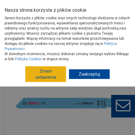
Nasza strona korzysta z plików cookie
Serwis korzysta z plików cookie oraz innych technologii śledzenia w celach
prawidłowego funkcjonowania, wyświetlania spersonalizowanych treści i
reklamy oraz analizy ruchu na witrynie żeby wiedzieć skąd pochodzą nasi
użytkownicy. Możesz zarządzać plikami cookie z poziomu Twojej
Strona główna
Narzędzia
Elektronarzędzia, osprzęt
przeglądarki. Więcej informacji na temat warunków przechowywania lub
Akcesoria do elektronarzędzi
Brzeszczoty
dostępu do plików cookies na naszej witrynie znajduje się w
Polityce
Prywatności
.
Brzeszczot Basic for Metal 150 mm - 2 szt. BOSCH
W dowolnym momencie, możesz dokonać zmiany swojego wyboru klikając
w link
Polityka Cookies
w stopce strony.
Zmień
Zaakceptuj
ustawienia