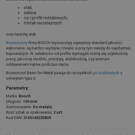
stali,
żeliwa,
rur i profili metalowych,
metali nieżelaznych
oraz twardej stali.
Brzeszczoty
firmy BOSCH wyznaczają najwyższy standard jakości i
wykonania: są bardzo wydajne i trwałe, a przy tym należą do najchętniej
kupowanych. W zależności od profilu wymagań różnią się szybkością
pracy, jakością obróbki, precyzją, stabilnością, czy wiernym
oddawaniem kątów podczas cięcia.
Brzeszczot Basic for Metal pasuje do wszystkich
pił szablastych
z
uchwytem typu S.
Parametry:
Marka:
Bosch
Długość:
150 mm
Zastosowanie:
Do metalu
Ilość sztuk w opakowaniu:
2 szt.
Kod EAN:
3165140235839