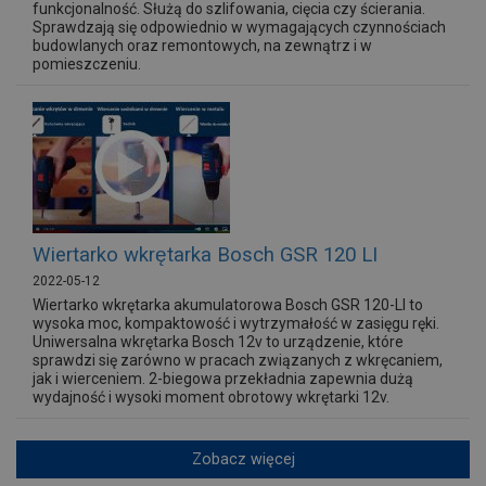
funkcjonalność. Służą do szlifowania, cięcia czy ścierania.
Sprawdzają się odpowiednio w wymagających czynnościach
budowlanych oraz remontowych, na zewnątrz i w
pomieszczeniu.
Wiertarko wkrętarka Bosch GSR 120 LI
2022-05-12
Wiertarko wkrętarka akumulatorowa Bosch GSR 120-LI to
wysoka moc, kompaktowość i wytrzymałość w zasięgu ręki.
Uniwersalna wkrętarka Bosch 12v to urządzenie, które
sprawdzi się zarówno w pracach związanych z wkręcaniem,
jak i wierceniem. 2-biegowa przekładnia zapewnia dużą
wydajność i wysoki moment obrotowy wkrętarki 12v.
Zobacz więcej