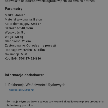
pozwala to na dostosowanie ogrodu w pełni do swoich potrzeb.
Parametry:
Marka:
Joniec
Materiał wykonania:
Beton
Kolor dominujący:
Amber
Szerokość:
40,3 cm
Wysokość:
5 cm
Waga:
8,8 kg
Głębokość:
20 cm
Zastosowanie:
Ogrodzenie posesji
Rodzaj powierzchni:
Gładka
Gwarancja:
5 lat
Kod EAN:
5901874924186
Informacje dodatkowe:
1. Deklaracja Właściwości Użytkowych
Wielkość pliku: 2856 KB
Informacje o tym produkcie są opracowywane i aktualizowane przez producenta
lub dostawcę produktu.