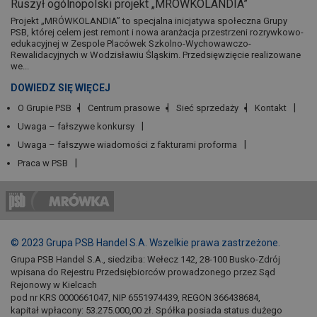
Ruszył ogólnopolski projekt „MRÓWKOLANDIA”
Projekt „MRÓWKOLANDIA” to specjalna inicjatywa społeczna Grupy
PSB, której celem jest remont i nowa aranżacja przestrzeni rozrywkowo-
edukacyjnej w Zespole Placówek Szkolno-Wychowawczo-
Rewalidacyjnych w Wodzisławiu Śląskim. Przedsięwzięcie realizowane
we...
DOWIEDZ SIĘ WIĘCEJ
O Grupie PSB
Centrum prasowe
Sieć sprzedaży
Kontakt
Uwaga – fałszywe konkursy
Uwaga – fałszywe wiadomości z fakturami proforma
Praca w PSB
© 2023 Grupa PSB Handel S.A. Wszelkie prawa zastrzeżone.
Grupa PSB Handel S.A., siedziba: Wełecz 142, 28-100 Busko-Zdrój
wpisana do Rejestru Przedsiębiorców prowadzonego przez Sąd
Rejonowy w Kielcach
pod nr KRS 0000661047, NIP 6551974439, REGON 366438684,
kapitał wpłacony: 53.275.000,00 zł. Spółka posiada status dużego