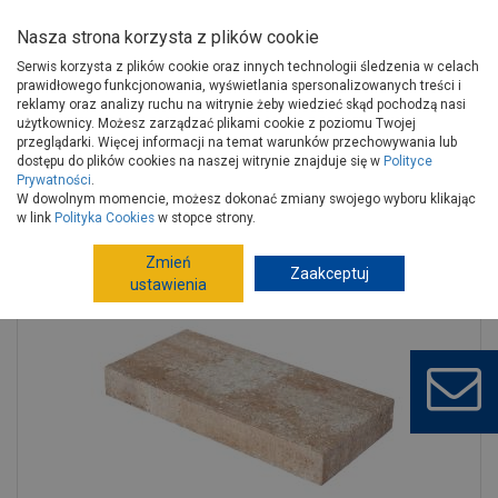
Nasza strona korzysta z plików cookie
Serwis korzysta z plików cookie oraz innych technologii śledzenia w celach
prawidłowego funkcjonowania, wyświetlania spersonalizowanych treści i
reklamy oraz analizy ruchu na witrynie żeby wiedzieć skąd pochodzą nasi
użytkownicy. Możesz zarządzać plikami cookie z poziomu Twojej
Strona główna
Wokół domu
Ogrodzenia
przeglądarki. Więcej informacji na temat warunków przechowywania lub
Elementy betonowe, podmurówki
dostępu do plików cookies na naszej witrynie znajduje się w
Polityce
Prywatności
.
Elementy betonowe, podmurówki
W dowolnym momencie, możesz dokonać zmiany swojego wyboru klikając
Daszek ogrodzenia Drago CDR20 amber JONIEC
w link
Polityka Cookies
w stopce strony.
Zmień
Zaakceptuj
ustawienia