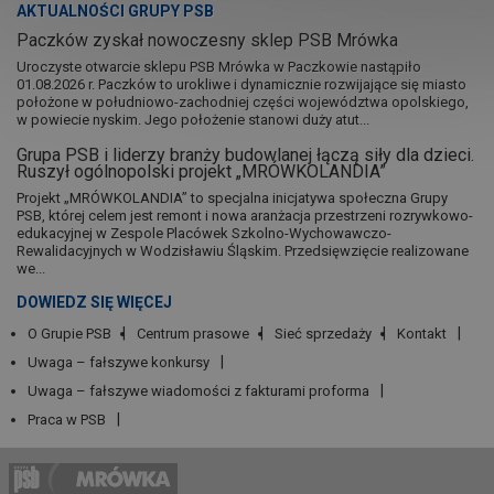
AKTUALNOŚCI GRUPY PSB
Paczków zyskał nowoczesny sklep PSB Mrówka
Uroczyste otwarcie sklepu PSB Mrówka w Paczkowie nastąpiło
01.08.2026 r. Paczków to urokliwe i dynamicznie rozwijające się miasto
położone w południowo-zachodniej części województwa opolskiego,
w powiecie nyskim. Jego położenie stanowi duży atut...
Grupa PSB i liderzy branży budowlanej łączą siły dla dzieci.
Ruszył ogólnopolski projekt „MRÓWKOLANDIA”
Projekt „MRÓWKOLANDIA” to specjalna inicjatywa społeczna Grupy
PSB, której celem jest remont i nowa aranżacja przestrzeni rozrywkowo-
edukacyjnej w Zespole Placówek Szkolno-Wychowawczo-
Rewalidacyjnych w Wodzisławiu Śląskim. Przedsięwzięcie realizowane
we...
DOWIEDZ SIĘ WIĘCEJ
O Grupie PSB
Centrum prasowe
Sieć sprzedaży
Kontakt
Uwaga – fałszywe konkursy
Uwaga – fałszywe wiadomości z fakturami proforma
Praca w PSB