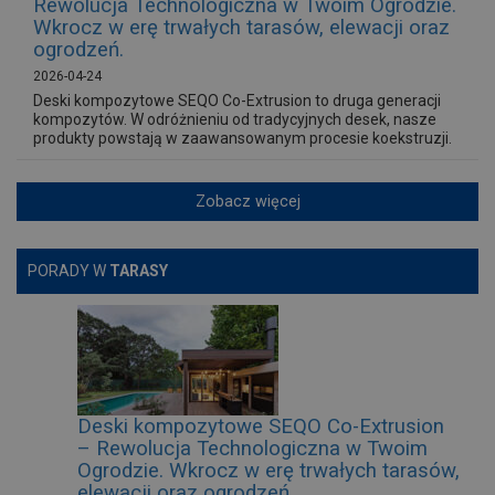
Rewolucja Technologiczna w Twoim Ogrodzie.
Wkrocz w erę trwałych tarasów, elewacji oraz
ogrodzeń.
2026-04-24
Deski kompozytowe SEQO Co-Extrusion to druga generacji
kompozytów. W odróżnieniu od tradycyjnych desek, nasze
produkty powstają w zaawansowanym procesie koekstruzji.
Zobacz więcej
PORADY W
TARASY
Deski kompozytowe SEQO Co-Extrusion
– Rewolucja Technologiczna w Twoim
Ogrodzie. Wkrocz w erę trwałych tarasów,
elewacji oraz ogrodzeń.