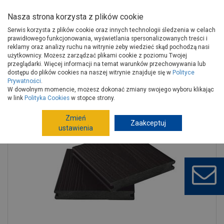
Nasza strona korzysta z plików cookie
Serwis korzysta z plików cookie oraz innych technologii śledzenia w celach
prawidłowego funkcjonowania, wyświetlania spersonalizowanych treści i
reklamy oraz analizy ruchu na witrynie żeby wiedzieć skąd pochodzą nasi
użytkownicy. Możesz zarządzać plikami cookie z poziomu Twojej
Strona główna
Wokół domu
Tarasy
przeglądarki. Więcej informacji na temat warunków przechowywania lub
Tarasy kompozytowe
Deski tarasowe kompozytowe
dostępu do plików cookies na naszej witrynie znajduje się w
Polityce
Prywatności
.
Deska Premium P-140H20 grafitowy SEQO
W dowolnym momencie, możesz dokonać zmiany swojego wyboru klikając
w link
Polityka Cookies
w stopce strony.
Zmień
Zaakceptuj
ustawienia