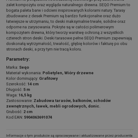
zalet kompozytu oraz wygląda naturalnego drewna. SEQO Premium to
bogata paleta barw i odcieni inspirowanych kolorami natury. Tarasy
zbudowane z desek Premium są bardzo funkcjonalne oraz dużo
łatwiejsze w utrzymaniu, to deski maksymalnie trwałe, solidne oraz
odporne na zarysowania. Pokryte są w całości polimerowym
kompozytem drewna, który tworzy warstwę ochroną z wszystkich
czterech stron deski. Deski tarasowe pełne SEQO Premium zapewniają
doskonałą wytrzymałość, trwałość, głębię kolorów i fakturę po obu
stronach deski, a przy tym nie tracą koloru.
Parametry:
Marka:
Seqo
Materiał wykonania:
Polietylen, Wióry drzewne
Kolor dominujący:
Grafitowy
Szerokość:
14 cm
Długość:
5 m
Waga:
16,5 kg
Zastosowanie:
Zabudowa tarasów, balkonów, schodów
zewnętrznych, ławek, mebli ogrodowych, donic.
Grubość:
2 cm
Kod EAN:
5904063691074
Informacje o tym produkcie są opracowywane i aktualizowane przez producenta