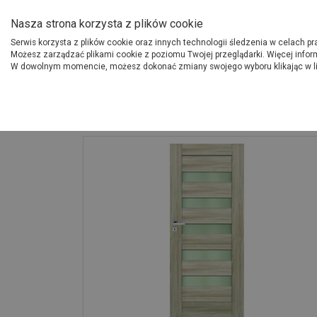
O Grupie PSB
Dostawcy
Jak dołąc
Nasza strona korzysta z plików cookie
Serwis korzysta z plików cookie oraz innych technologii śledzenia w celach p
Gdzi
Produkty
Możesz zarządzać plikami cookie z poziomu Twojej przeglądarki. Więcej infor
W dowolnym momencie, możesz dokonać zmiany swojego wyboru klikając w l
Strona główna
Wykończenie
Drzwi wewnętrzne Arco 90 cm lewe dąb a