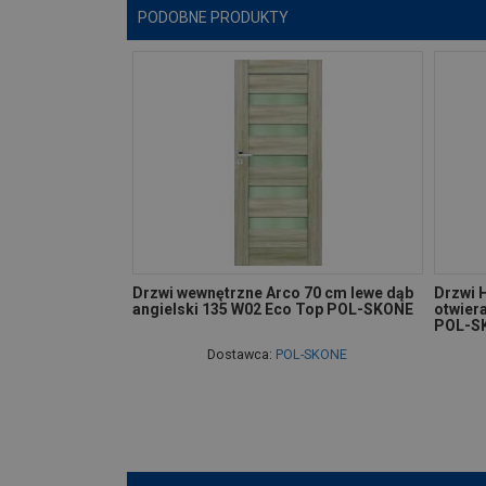
PODOBNE PRODUKTY
Drzwi wewnętrzne Arco 70 cm lewe dąb
Drzwi 
angielski 135 W02 Eco Top POL-SKONE
otwier
POL-S
Dostawca:
POL-SKONE