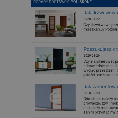
PORADY DOSTAWCY:
POL-SKONE
Jak drzwi wewn
2020-04-22
Czy drzwi wewnętrzn
mieszkaniu? Poznaj 5
Poszukujesz dr
2020-03-26
Czym się kierować p
odpowiedniej stolar
wygląd przestrzeni.
jakości i niezawodno
Jak zamontować
2018-09-23
Ościeżnice należy o
prowadzić tzw. "mok
nie należy montować
zanim przystąpimy d