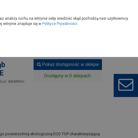
owoczesny
Wybierz sklep
az analizy ruchu na witrynie żeby wiedzieć skąd pochodzą nasi użytkownicy.
 witrynie znajduje się w
Polityce Prywatności
.
okalowe
ąb
Pokaż dostępność w sklepie
NE
Dostępny w 0 sklepach
bol: ABWRKH
go powierzchnią ekologiczną ECO TOP charakteryzującą