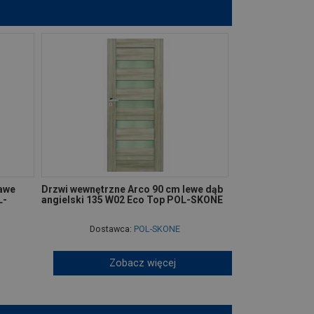
rawe
Drzwi wewnętrzne Arco 90 cm lewe dąb
L-
angielski 135 W02 Eco Top POL-SKONE
Dostawca:
POL-SKONE
Zobacz więcej