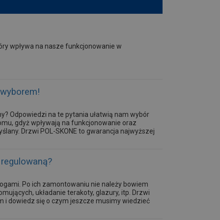
óry wpływa na nasze funkcjonowanie w
 wyborem!
my? Odpowiedzi na te pytania ułatwią nam wybór
domu, gdyż wpływają na funkcjonowanie oraz
myślany. Drzwi POL-SKONE to gwarancja najwyższej
 regulowaną?
łogami. Po ich zamontowaniu nie należy bowiem
jących, układanie terakoty, glazury, itp. Drzwi
m i dowiedz się o czym jeszcze musimy wiedzieć