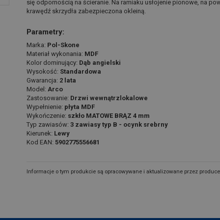
się odpornością na ścieranie. Na ramiaku usłojenie pionowe, na pow
krawędź skrzydła zabezpieczona okleiną.
Parametry:
Marka:
Pol-Skone
Materiał wykonania:
MDF
Kolor dominujący:
Dąb angielski
Wysokość:
Standardowa
Gwarancja:
2 lata
Model:
Arco
Zastosowanie:
Drzwi wewnątrzlokalowe
Wypełnienie:
płyta MDF
Wykończenie:
szkło MATOWE BRĄZ 4 mm
Typ zawiasów:
3 zawiasy typ B - ocynk srebrny
Kierunek:
Lewy
Kod EAN:
5902775556681
Informacje o tym produkcie są opracowywane i aktualizowane przez produce