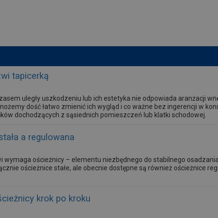
zwi tapicerką
 czasem uległy uszkodzeniu lub ich estetyka nie odpowiada aranżacji w
możemy dość łatwo zmienić ich wygląd i co ważne bez ingerencji w kons
ęków dochodzących z sąsiednich pomieszczeń lub klatki schodowej.
stała a regulowana
i wymaga ościeżnicy – elementu niezbędnego do stabilnego osadzani
cznie ościeżnice stałe, ale obecnie dostępne są również ościeżnice re
ieżnicy krok po kroku