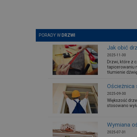
PORADY W
DRZWI
Jak obić dr
2025-11-30
Drzwi, które z
tapicerowaniu 
tłumienie dźwi
Ościeżnica 
2025-09-30
Większość drzw
stosowano wyłą
Wymiana ośc
2025-07-31