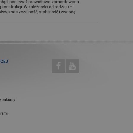
o błąd, ponieważ prawidłowo zamontowana
 konstrukcji. W zależności od rodzaju –
ływa na szczelność, stabilność i wygodę
ĘCEJ
konkursy
urami