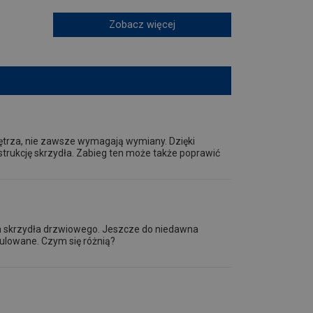
Zobacz więcej
nętrza, nie zawsze wymagają wymiany. Dzięki
trukcję skrzydła. Zabieg ten może także poprawić
a skrzydła drzwiowego. Jeszcze do niedawna
gulowane. Czym się różnią?