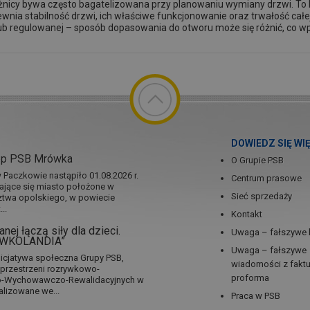
nicy bywa często bagatelizowana przy planowaniu wymiany drzwi. T
wnia stabilność drzwi, ich właściwe funkcjonowanie oraz trwałość całej
ub regulowanej – sposób dopasowania do otworu może się różnić, co wp
DOWIEDZ SIĘ WI
ep PSB Mrówka
O Grupie PSB
Paczkowie nastąpiło 01.08.2026 r.
Centrum prasowe
jające się miasto położone w
Sieć sprzedaży
twa opolskiego, w powiecie
..
Kontakt
nej łączą siły dla dzieci.
Uwaga – fałszywe 
RÓWKOLANDIA”
Uwaga – fałszywe
icjatywa społeczna Grupy PSB,
wiadomości z fakt
a przestrzeni rozrywkowo-
proforma
no-Wychowawczo-Rewalidacyjnych w
alizowane we...
Praca w PSB