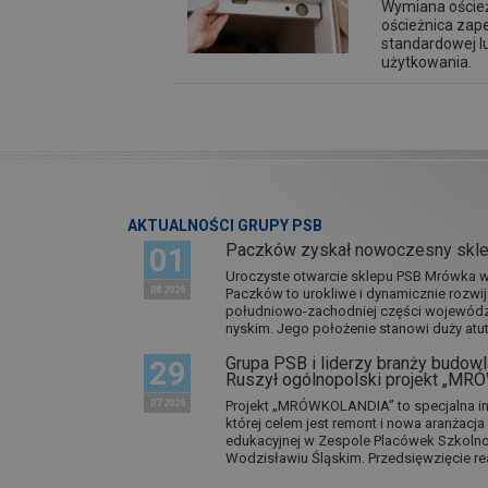
Wymiana oścież
ościeżnica zape
standardowej l
użytkowania.
AKTUALNOŚCI GRUPY PSB
Paczków zyskał nowoczesny skl
01
Uroczyste otwarcie sklepu PSB Mrówka w 
08 2026
Paczków to urokliwe i dynamicznie rozwi
południowo-zachodniej części wojewódz
nyskim. Jego położenie stanowi duży atut.
Grupa PSB i liderzy branży budowla
29
Ruszył ogólnopolski projekt „M
07 2026
Projekt „MRÓWKOLANDIA” to specjalna in
której celem jest remont i nowa aranżacj
edukacyjnej w Zespole Placówek Szkol
Wodzisławiu Śląskim. Przedsięwzięcie re