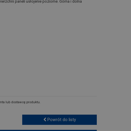
ierzchni paneli usłojenie poziome. Górna i dolna
nta lub dostawcę produktu.
Powrót do listy