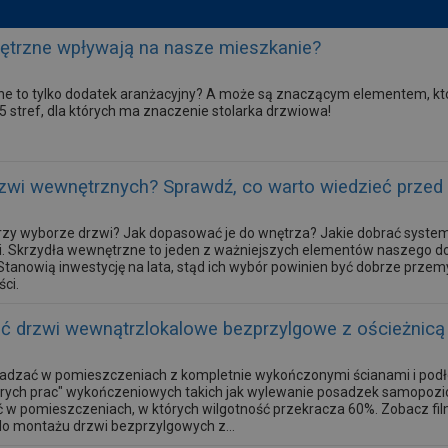
ętrzne wpływają na nasze mieszkanie?
e to tylko dodatek aranżacyjny? A może są znaczącym elementem, kt
 stref, dla których ma znaczenie stolarka drzwiowa!
zwi wewnętrznych? Sprawdź, co warto wiedzieć przed
rzy wyborze drzwi? Jak dopasować je do wnętrza? Jakie dobrać syste
ki. Skrzydła wewnętrzne to jeden z ważniejszych elementów naszego 
 Stanowią inwestycję na lata, stąd ich wybór powinien być dobrze prze
ści.
 drzwi wewnątrzlokalowe bezprzylgowe z ościeżnicą
sadzać w pomieszczeniach z kompletnie wykończonymi ścianami i pod
rych prac" wykończeniowych takich jak wylewanie posadzek samopoziomu
 w pomieszczeniach, w których wilgotność przekracza 60%. Zobacz fil
o montażu drzwi bezprzylgowych z...