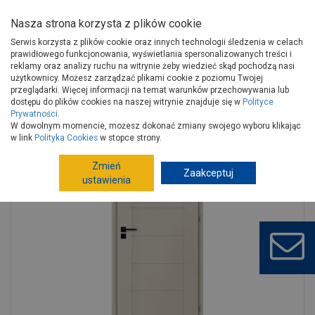
Nasza strona korzysta z plików cookie
Serwis korzysta z plików cookie oraz innych technologii śledzenia w celach
prawidłowego funkcjonowania, wyświetlania spersonalizowanych treści i
reklamy oraz analizy ruchu na witrynie żeby wiedzieć skąd pochodzą nasi
użytkownicy. Możesz zarządzać plikami cookie z poziomu Twojej
Strona główna
Wykończenie
Drzwi
Drzwi wewnętrzne
przeglądarki. Więcej informacji na temat warunków przechowywania lub
Drzwi wewnątrzlokalowe
dostępu do plików cookies na naszej witrynie znajduje się w
Polityce
Prywatności
.
Drzwi wewnętrzne Cashmere Kampo 80 cm prawe 60 VOSTER
W dowolnym momencie, możesz dokonać zmiany swojego wyboru klikając
w link
Polityka Cookies
w stopce strony.
Zmień
Zaakceptuj
ustawienia