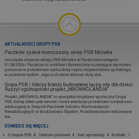
AKTUALNOŚCI GRUPY PSB
Paczków zyskał nowoczesny sklep PSB Mrówka
Uroczyste otwarcie sklepu PSB Mrówka w Paczkowie nastąpiło
01.08.2026 r. Paczków to urokliwe i dynamicznie rozwijające się miasto
położone w południowo-zachodniej części województwa opolskiego,
w powiecie nyskim. Jego położenie stanowi duży atut...
Grupa PSB i liderzy branży budowlanej łączą siły dla dzieci.
Ruszył ogólnopolski projekt „MRÓWKOLANDIA”
Projekt „MRÓWKOLANDIA” to specjalna inicjatywa społeczna Grupy
PSB, której celem jest remont i nowa aranżacja przestrzeni rozrywkowo-
edukacyjnej w Zespole Placówek Szkolno-Wychowawczo-
Rewalidacyjnych w Wodzisławiu Śląskim. Przedsięwzięcie realizowane
we...
DOWIEDZ SIĘ WIĘCEJ
O Grupie PSB
Centrum prasowe
Sieć sprzedaży
Kontakt