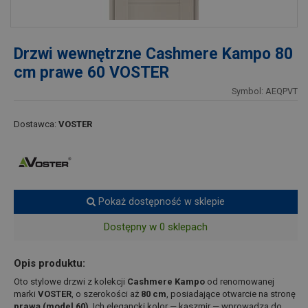
Drzwi wewnętrzne Cashmere Kampo 80
cm prawe 60 VOSTER
Symbol: AEQPVT
Dostawca:
VOSTER
Pokaż dostępność w sklepie
Dostępny w 0 sklepach
Opis produktu:
Oto stylowe drzwi z kolekcji
Cashmere Kampo
od renomowanej
marki
VOSTER
, o szerokości aż
80 cm
, posiadające otwarcie na stronę
prawą (model 60)
. Ich elegancki kolor — kaszmir — wprowadza do