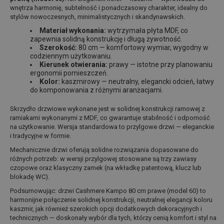
wnętrza harmonię, subtelność i ponadczasowy charakter, idealny do
stylów nowoczesnych, minimalistycznych i skandynawskich.
Materiał wykonania:
wytrzymała płyta MDF, co
zapewnia solidną konstrukcję i długą żywotność.
Szerokość:
80 cm — komfortowy wymiar, wygodny w
codziennym użytkowaniu.
Kierunek otwierania:
prawy — istotne przy planowaniu
ergonomii pomieszczeń.
Kolor:
kaszmirowy — neutralny, elegancki odcień, łatwy
do komponowania z różnymi aranżacjami.
Skrzydło drzwiowe wykonane jest w solidnej konstrukcji ramowej z
ramiakami wykonanymi z MDF, co gwarantuje stabilność i odporność
na użytkowanie. Wersja standardowa to przylgowe drzwi — eleganckie
i tradycyjne w formie.
Mechanicznie drzwi oferują solidne rozwiązania dopasowane do
różnych potrzeb: w wersji przylgowej stosowane są trzy zawiasy
czopowe oraz klasyczny zamek (na wkładkę patentową, klucz lub
blokadę WC).
Podsumowując: drzwi Cashmere Kampo 80 cm prawe (model 60) to
harmonijne połączenie solidnej konstrukcji, neutralnej elegancji koloru
kaszmir, jak również szerokich opcji dodatkowych dekoracyjnych i
technicznych — doskonały wybór dla tych, którzy cenią komfort i styl na