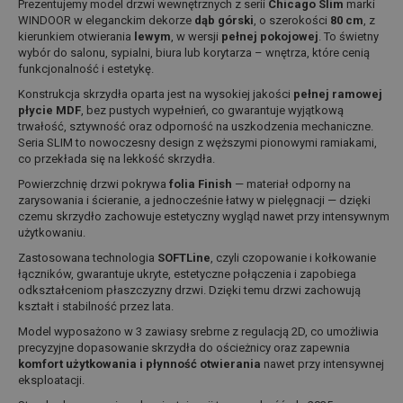
Prezentujemy model drzwi wewnętrznych z serii
Chicago Slim
marki
WINDOOR w eleganckim dekorze
dąb górski
, o szerokości
80 cm
, z
kierunkiem otwierania
lewym
, w wersji
pełnej pokojowej
. To świetny
wybór do salonu, sypialni, biura lub korytarza – wnętrza, które cenią
funkcjonalność i estetykę.
Konstrukcja skrzydła oparta jest na wysokiej jakości
pełnej ramowej
płycie MDF
, bez pustych wypełnień, co gwarantuje wyjątkową
trwałość, sztywność oraz odporność na uszkodzenia mechaniczne.
Seria SLIM to nowoczesny design z węższymi pionowymi ramiakami,
co przekłada się na lekkość skrzydła.
Powierzchnię drzwi pokrywa
folia Finish
— materiał odporny na
zarysowania i ścieranie, a jednocześnie łatwy w pielęgnacji — dzięki
czemu skrzydło zachowuje estetyczny wygląd nawet przy intensywnym
użytkowaniu.
Zastosowana technologia
SOFTLine
, czyli czopowanie i kołkowanie
łączników, gwarantuje ukryte, estetyczne połączenia i zapobiega
odkształceniom płaszczyzny drzwi. Dzięki temu drzwi zachowują
kształt i stabilność przez lata.
Model wyposażono w 3 zawiasy srebrne z regulacją 2D, co umożliwia
precyzyjne dopasowanie skrzydła do ościeżnicy oraz zapewnia
komfort użytkowania i płynność otwierania
nawet przy intensywnej
eksploatacji.