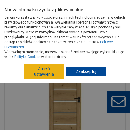
Nasza strona korzysta z plików cookie
Serwis korzysta z plików cookie oraz innych technologii śledzenia w celach
prawidłowego funkcjonowania, wyświetlania spersonalizowanych treści i
reklamy oraz analizy ruchu na witrynie żeby wiedzieć skąd pochodzą nasi
użytkownicy. Możesz zarządzać plikami cookie z poziomu Twojej
Strona główna
Wykończenie
Drzwi
Drzwi wewnętrzne
przeglądarki. Więcej informacji na temat warunków przechowywania lub
Drzwi wewnątrzlokalowe
dostępu do plików cookies na naszej witrynie znajduje się w
Polityce
Prywatności
.
Drzwi wewnętrzne Chicago dąb górski 80 cm lewe pełne pokojowe
W dowolnym momencie, możesz dokonać zmiany swojego wyboru klikając
slim
w link
Polityka Cookies
w stopce strony.
Zmień
Zaakceptuj
ustawienia