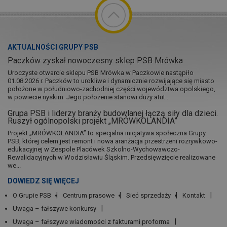
AKTUALNOŚCI GRUPY PSB
Paczków zyskał nowoczesny sklep PSB Mrówka
Uroczyste otwarcie sklepu PSB Mrówka w Paczkowie nastąpiło
01.08.2026 r. Paczków to urokliwe i dynamicznie rozwijające się miasto
położone w południowo-zachodniej części województwa opolskiego,
w powiecie nyskim. Jego położenie stanowi duży atut...
Grupa PSB i liderzy branży budowlanej łączą siły dla dzieci.
Ruszył ogólnopolski projekt „MRÓWKOLANDIA”
Projekt „MRÓWKOLANDIA” to specjalna inicjatywa społeczna Grupy
PSB, której celem jest remont i nowa aranżacja przestrzeni rozrywkowo-
edukacyjnej w Zespole Placówek Szkolno-Wychowawczo-
Rewalidacyjnych w Wodzisławiu Śląskim. Przedsięwzięcie realizowane
we...
DOWIEDZ SIĘ WIĘCEJ
O Grupie PSB
Centrum prasowe
Sieć sprzedaży
Kontakt
Uwaga – fałszywe konkursy
Uwaga – fałszywe wiadomości z fakturami proforma