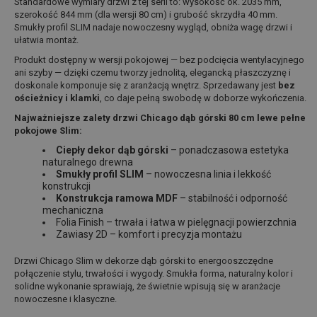
Standardowe wymiary drzwi z tej serii to: wysokość ok. 2035 mm,
szerokość 844 mm (dla wersji 80 cm) i grubość skrzydła 40 mm.
Smukły profil SLIM nadaje nowoczesny wygląd, obniża wagę drzwi i
ułatwia montaż.
Produkt dostępny w wersji pokojowej — bez podcięcia wentylacyjnego
ani szyby — dzięki czemu tworzy jednolitą, elegancką płaszczyznę i
doskonale komponuje się z aranżacją wnętrz. Sprzedawany jest
bez
ościeżnicy i klamki
, co daje pełną swobodę w doborze wykończenia.
Najważniejsze zalety drzwi Chicago dąb górski 80 cm lewe pełne
pokojowe Slim:
Ciepły dekor dąb górski
– ponadczasowa estetyka
naturalnego drewna
Smukły profil SLIM
– nowoczesna linia i lekkość
konstrukcji
Konstrukcja ramowa MDF
– stabilność i odporność
mechaniczna
Folia Finish – trwała i łatwa w pielęgnacji powierzchnia
Zawiasy 2D – komfort i precyzja montażu
Drzwi Chicago Slim w dekorze dąb górski to energooszczędne
połączenie stylu, trwałości i wygody. Smukła forma, naturalny kolor i
solidne wykonanie sprawiają, że świetnie wpisują się w aranżacje
nowoczesne i klasyczne.