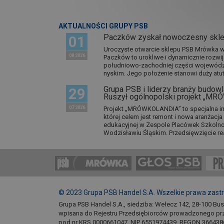
AKTUALNOŚCI GRUPY PSB
Paczków zyskał nowoczesny skl
01
Uroczyste otwarcie sklepu PSB Mrówka w 
08 2026
Paczków to urokliwe i dynamicznie rozwi
południowo-zachodniej części wojewódz
nyskim. Jego położenie stanowi duży atut.
Grupa PSB i liderzy branży budowla
29
Ruszył ogólnopolski projekt „M
07 2026
Projekt „MRÓWKOLANDIA” to specjalna in
której celem jest remont i nowa aranżacj
edukacyjnej w Zespole Placówek Szkol
Wodzisławiu Śląskim. Przedsięwzięcie re
© 2023 Grupa PSB Handel S.A. Wszelkie prawa zast
Grupa PSB Handel S.A., siedziba: Wełecz 142, 28-100 Bu
wpisana do Rejestru Przedsiębiorców prowadzonego pr
pod nr KRS 0000661047, NIP 6551974439, REGON 366438