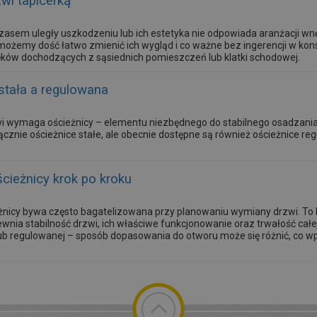
zwi tapicerką
 czasem uległy uszkodzeniu lub ich estetyka nie odpowiada aranżacji w
możemy dość łatwo zmienić ich wygląd i co ważne bez ingerencji w kons
ęków dochodzących z sąsiednich pomieszczeń lub klatki schodowej.
stała a regulowana
i wymaga ościeżnicy – elementu niezbędnego do stabilnego osadzani
cznie ościeżnice stałe, ale obecnie dostępne są również ościeżnice re
ieżnicy krok po kroku
nicy bywa często bagatelizowana przy planowaniu wymiany drzwi. T
wnia stabilność drzwi, ich właściwe funkcjonowanie oraz trwałość całej
ub regulowanej – sposób dopasowania do otworu może się różnić, co wp