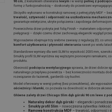
90 cm
, z kierunkiem otwierania
lewym
i w wersji
pełnej z podcięc
formę z funkcjonalnością – doskonały do przestrzeni wymagającyc
Skrzydło wykonano w konstrukcji ramowej z pełnej płyty MDF – be
trwałość, sztywność i odporność na uszkodzenia mechaniczn
gwarantuje estetyczne, ukryte połączenia i zapobiega deformacjom
Powierzchnia drzwi pokryta jest folią Finish – materiałem odpornym
pielęgnacji – dzięki czemu drzwi zachowują elegancki wygląd przez 
Wyposażenie obejmuje trzy srebrne zawiasy z regulacją 2D, co umo
komfort użytkowania i płynność otwierania
nawet po wielu latach
Standardowe wymiary dla serii SLIM to wysokość 2035 mm, szeroko
Smukły profil SLIM wyróżnia się węższymi pionowymi ramiakami, c
produktu.
Obecność
podcięcia wentylacyjnego
sprawia, że drzwi dobrze 
naturalnego przepływu powietrza – bez konieczności montażu dod
rozwiązanie do łazienek, garderób czy kuchni.
Model oferowany w wersji pełnej (bez przeszklenia), ale wyposażo
ościeżnicy i klamki
, co pozwala na dowolność w doborze akcesor
Główne zalety drzwi Chicago Slim dąb górski 90 cm lewe z po
Naturalny dekor dąb górski
– elegancki i ponadcza
Smukły profil Slim
– nowoczesna sylwetka i lekkość 
Ramowa konstrukcja MDF
– trwałość, odporność i s