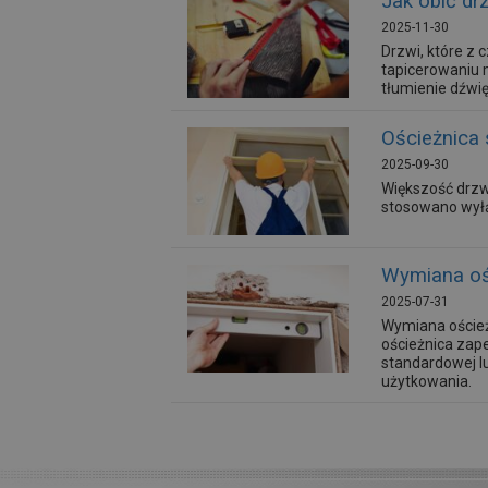
Jak obić dr
2025-11-30
Drzwi, które z
tapicerowaniu 
tłumienie dźwi
Ościeżnica 
2025-09-30
Większość drzw
stosowano wyłą
Wymiana ośc
2025-07-31
Wymiana oścież
ościeżnica zape
standardowej l
użytkowania.