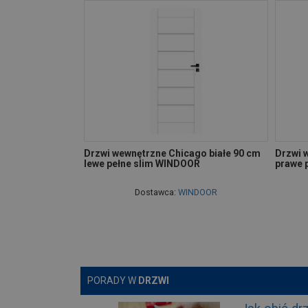
Drzwi wewnętrzne Chicago białe 90 cm
Drzwi 
lewe pełne slim WINDOOR
prawe 
Dostawca:
WINDOOR
PORADY W
DRZWI