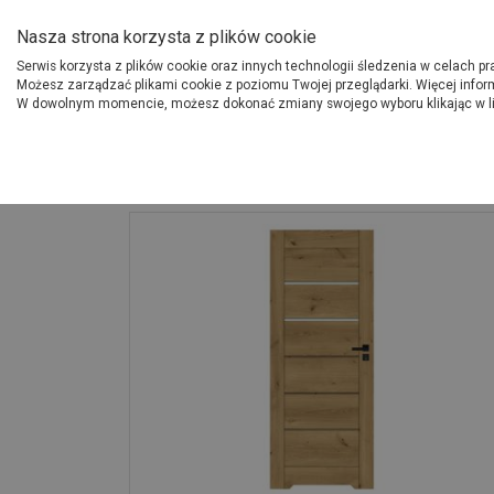
O Grupie PSB
Dostawcy
Jak dołąc
Nasza strona korzysta z plików cookie
Serwis korzysta z plików cookie oraz innych technologii śledzenia w celach p
Gdzi
Produkty
Możesz zarządzać plikami cookie z poziomu Twojej przeglądarki. Więcej infor
W dowolnym momencie, możesz dokonać zmiany swojego wyboru klikając w l
Strona główna
Wykończenie
Drzwi wewnętrzne Chicago dąb górski 90 c