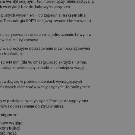
iem wentylacyjnym
. Ten model łączy minimalistyczną
h wentylacji bez dodatkowych urządzeń.
z pustych wypełnień – co zapewnia
maksymalną
e
. Technologia SOFTLine (czopowanie i kołkowanie)
.
 na zarysowania i ścieranie, a jednocześnie łatwym w
wiele lat użytkowania.
żliwia precyzyjne dopasowanie drzwi oraz zapewnia
 eksploatacji.
ść 944 mm (dla 90 cm) i grubość skrzydła 40 mm.
o nadaje nowoczesny charakter i zmniejsza wagę
sprawdzą się w pomieszczeniach wymagających
atkowych elementów wentylacyjnych. To praktyczne
ny w podcięcie wentylacyjne. Produkt dostępny
bez
iów i dopasowanie do stylu wnętrza.
dcięciem:
sowy wygląd
konstrukcji
tabilność