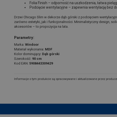
Folia Finish – odporność na uszkodzenia, łatwa pielę
Podcięcie wentylacyjne – zapewnia wentylację bez
Drzwi Chicago Slim w dekorze dąb górski z podcięciem wentylacyj
zarówno estetyki, jak i funkcjonalności. Minimalistyczny design, 
akcesoriów – to propozycja na lata.
Parametry:
Marka:
Windoor
Materiał wykonania:
MDF
Kolor dominujący:
Dąb górski
Szerokość:
90 cm
Kod EAN:
5908443309429
Informacje o tym produkcie są opracowywane i aktualizowane przez produce