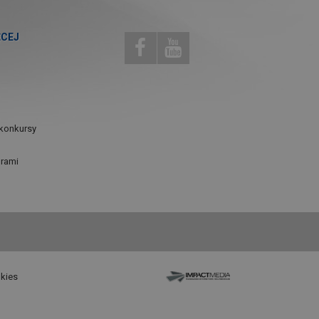
ĘCEJ
konkursy
urami
okies