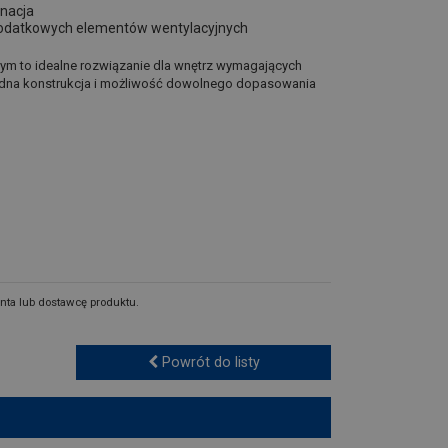
gnacja
 dodatkowych elementów wentylacyjnych
nym to idealne rozwiązanie dla wnętrz wymagających
solidna konstrukcja i możliwość dowolnego dopasowania
nta lub dostawcę produktu.
Powrót do listy