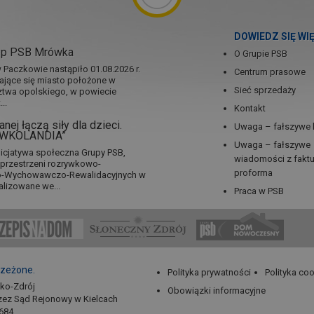
DOWIEDZ SIĘ WI
ep PSB Mrówka
O Grupie PSB
Paczkowie nastąpiło 01.08.2026 r.
Centrum prasowe
jające się miasto położone w
Sieć sprzedaży
twa opolskiego, w powiecie
..
Kontakt
nej łączą siły dla dzieci.
Uwaga – fałszywe 
RÓWKOLANDIA”
Uwaga – fałszywe
icjatywa społeczna Grupy PSB,
wiadomości z fakt
a przestrzeni rozrywkowo-
proforma
no-Wychowawczo-Rewalidacyjnych w
alizowane we...
Praca w PSB
rzeżone.
Polityka prywatności
Polityka co
sko-Zdrój
Obowiązki informacyjne
zez Sąd Rejonowy w Kielcach
684,