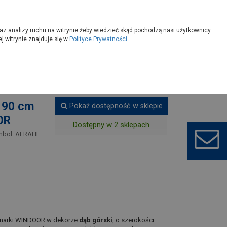
owoczesny
Wybierz sklep
az analizy ruchu na witrynie żeby wiedzieć skąd pochodzą nasi użytkownicy.
 witrynie znajduje się w
Polityce Prywatności
.
okalowe
 90 cm
Pokaż dostępność w sklepie
OR
Dostępny w 2 sklepach
mbol: AERAHE
arki WINDOOR w dekorze
dąb górski
, o szerokości