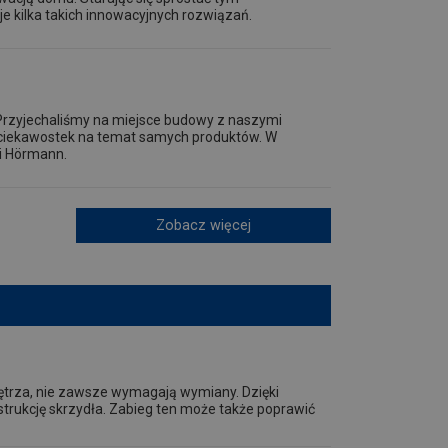
e kilka takich innowacyjnych rozwiązań.
Przyjechaliśmy na miejsce budowy z naszymi
u ciekawostek na temat samych produktów. W
i Hörmann.
Zobacz więcej
nętrza, nie zawsze wymagają wymiany. Dzięki
trukcję skrzydła. Zabieg ten może także poprawić