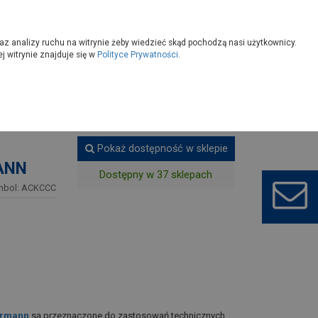
owoczesny
Wybierz sklep
az analizy ruchu na witrynie żeby wiedzieć skąd pochodzą nasi użytkownicy.
 witrynie znajduje się w
Polityce Prywatności
.
zwi techniczne
Pokaż dostępność w sklepie
MANN
Dostępny w 37 sklepach
mbol: ACKCCC
rmann
są przeznaczone do zastosowań technicznych