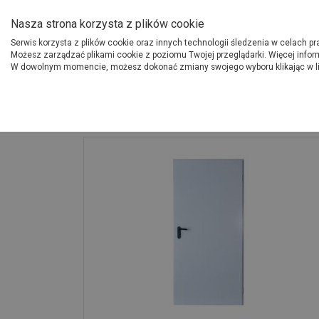
O Grupie PSB
Dostawcy
Jak dołąc
Nasza strona korzysta z plików cookie
Serwis korzysta z plików cookie oraz innych technologii śledzenia w celach p
Gdzi
Produkty
Możesz zarządzać plikami cookie z poziomu Twojej przeglądarki. Więcej infor
W dowolnym momencie, możesz dokonać zmiany swojego wyboru klikając w l
Strona główna
Wykończenie
Drzwi ZK ISO Styro RAL 7035 szare ości