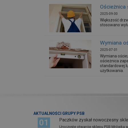
Ościeżnica 
2025-09-30
Większość drzw
stosowano wyłą
Wymiana ośc
2025-07-31
Wymiana oścież
ościeżnica zape
standardowej l
użytkowania.
AKTUALNOŚCI GRUPY PSB
Paczków zyskał nowoczesny skl
01
Uroczyste otwarcie sklepu PSB Mrówka w 