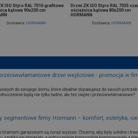
K ISO Styro RAL 7016 grafitowe
Drzwi ZK ISO Styro RAL 7035 sza
nica kątowa 90x200 cm
ościeżnica kątowa 80x200 cm
ANN
HORMANN
Dostawca:
HÖRMANN
Dostawca:
HÖRMANN
i przeciwwłamaniowe drzwi wejściowe - promocja w fi
iowych do swojego domu, które idealnie dopasujesz do swoich potrzeb
jednocześnie będą nie tylko ładne, ale też ciepłe i przeciwwłamaniowe?
 segmentowe firmy Hörmann – komfort, estetyka, cie
bramom garażowym są coraz wyższe. Chcemy, aby były solidne i trwał
u, szybko się otwierały, a jednocześnie harmonijnie komponowały z ele