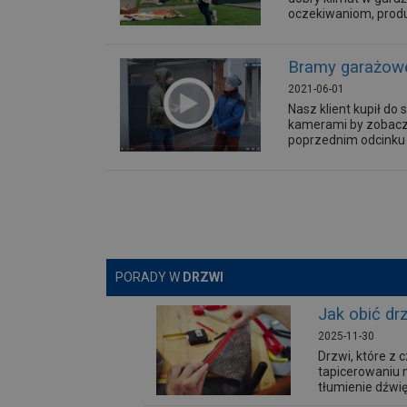
oczekiwaniom, produ
Bramy garażow
2021-06-01
Nasz klient kupił d
kamerami by zobaczy
poprzednim odcinku
PORADY W
DRZWI
Jak obić dr
2025-11-30
Drzwi, które z
tapicerowaniu 
tłumienie dźwi