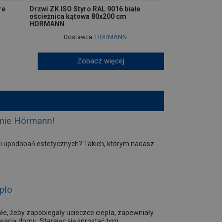
re
Drzwi ZK ISO Styro RAL 9016 białe
ościeżnica kątowa 80x200 cm
HORMANN
Dostawca:
HÖRMANN
Zobacz więcej
rmie Hörmann!
 i upodobań estetycznych? Takich, którym nadasz
pło
e, żeby zapobiegały ucieczce ciepła, zapewniały
wacją domu. Starając się sprostać tym