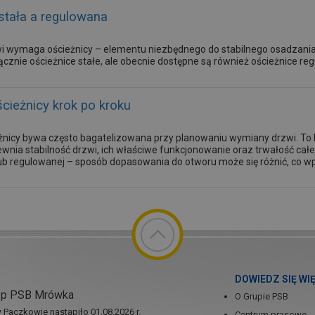
stała a regulowana
i wymaga ościeżnicy – elementu niezbędnego do stabilnego osadzani
cznie ościeżnice stałe, ale obecnie dostępne są również ościeżnice re
ieżnicy krok po kroku
nicy bywa często bagatelizowana przy planowaniu wymiany drzwi. T
wnia stabilność drzwi, ich właściwe funkcjonowanie oraz trwałość całej
ub regulowanej – sposób dopasowania do otworu może się różnić, co wp
DOWIEDZ SIĘ WI
ep PSB Mrówka
O Grupie PSB
Paczkowie nastąpiło 01.08.2026 r.
Centrum prasowe