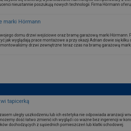
cenci nieustannie poszukują nowych technologii. Firma Hörmann oferuj
e marki Hörmann
o swojego domu drzwi wejściowe oraz bramę garażową marki Hörmann. 
ć jak wyglądają prace montażowe a przy okazji Adrian dowie się kilk
 montowaliśmy drzwi zewnętrzne teraz czas na bramę garażową mark
zwi tapicerką
 czasem uległy uszkodzeniu lub ich estetyka nie odpowiada aranżacji w
możemy dość łatwo zmienić ich wygląd i co ważne bez ingerencji w kons
ęków dochodzących z sąsiednich pomieszczeń lub klatki schodowej.