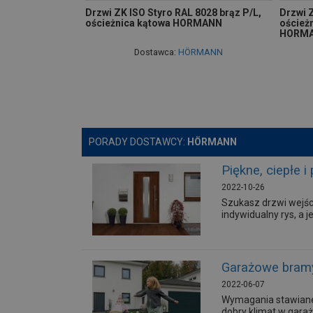
Drzwi ZK ISO Styro RAL 8028 brąz P/L,
Drzwi Z
ościeżnica kątowa HORMANN
oścież
HORM
Dostawca:
HÖRMANN
PORADY DOSTAWCY:
HÖRMANN
Piękne, ciepłe 
2022-10-26
Szukasz drzwi wejśc
indywidualny rys, a 
Garażowe bramy
2022-06-07
Wymagania stawiane 
dobry klimat w garaż