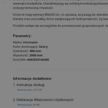
wewnątrz budynków. Charakteryzują się solidną konstrukcją blaszan
izolację termiczną i trwałość.
Drzwi te mają wymiary 80x200 cm, co sprawia, że pasują do stan
klamkę oraz uszczelkę, które zwiększają ich funkcjonalność. Są ła
Produkt nadaje się szczególnie do pomieszczeń gospodarczych, 
Parametry:
Marka:
Hormann
Kolor dominujący:
Szary
Szerokość:
800 mm
Wysokość:
2000 mm
Kod EAN:
4042533166200
Informacje dodatkowe:
1. Instrukcja obsługi
Wielkość pliku: 3717 KB
2. Deklaracja Właściwości Użytkowych
Wielkość pliku: 40 KB