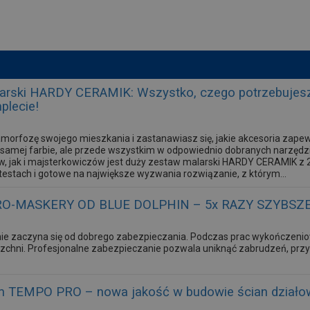
arski HARDY CERAMIK: Wszystko, czego potrzebujesz
plecie!
morfozę swojego mieszkania i zastanawiasz się, jakie akcesoria zape
 w samej farbie, ale przede wszystkim w odpowiednio dobranych narzęd
ów, jak i majsterkowiczów jest duży zestaw malarski HARDY CERAMIK 
estach i gotowe na największe wyzwania rozwiązanie, z którym...
O-MASKERY OD BLUE DOLPHIN – 5x RAZY SZYBSZ
ie zaczyna się od dobrego zabezpieczania. Podczas prac wykończeni
zchni. Profesjonalne zabezpieczanie pozwala uniknąć zabrudzeń, przys
 TEMPO PRO – nowa jakość w budowie ścian działo