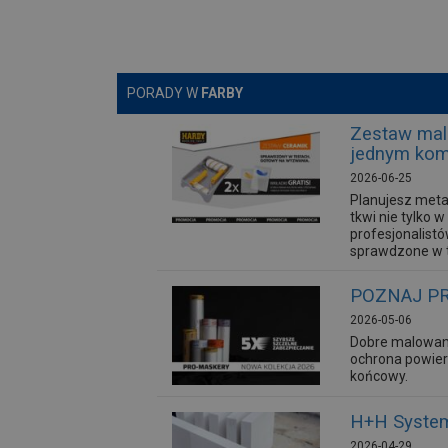
PORADY W
FARBY
Zestaw mal
jednym kom
2026-06-25
Planujesz meta
tkwi nie tylko
profesjonalist
sprawdzone w t
POZNAJ PR
2026-05-06
Dobre malowan
ochrona powier
końcowy.
H+H System
2026-04-29