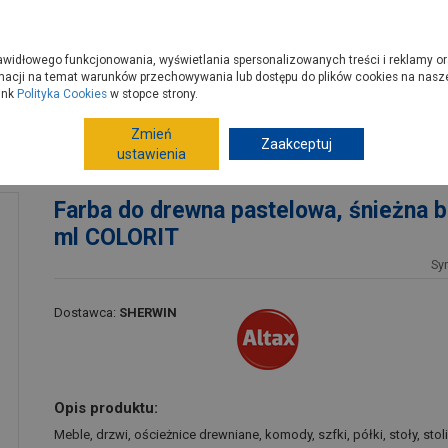
zyć do PSB?
Budowa domu - krok po kroku
Dla Fachowców
Dom N
rawidłowego funkcjonowania, wyświetlania spersonalizowanych treści i reklamy or
e kupisz
Porady
macji na temat warunków przechowywania lub dostępu do plików cookies na naszej
ink
Polityka Cookies
w stopce strony.
Zmień
Farby
Farby ogólnego stosowania
Zaakceptuj
Farby do
ustawienia
375 ml COLORIT
Farba do drewna pastelowa, śnieżna b
ml COLORIT
Sy
Dostawca:
SHERWIN
Opis produktu:
Meble, drzwi, ościeżnice drewniane, komody, szfki, półki, stoły, sto