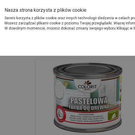
O Grupie PSB
Dostawcy
Jak dołąc
Nasza strona korzysta z plików cookie
Serwis korzysta z plików cookie oraz innych technologii śledzenia w celach p
Gdzi
Produkty
Możesz zarządzać plikami cookie z poziomu Twojej przeglądarki. Więcej infor
W dowolnym momencie, możesz dokonać zmiany swojego wyboru klikając w l
Strona główna
Wykończenie
Farba do drewna pastelowa, śnieżna biel 