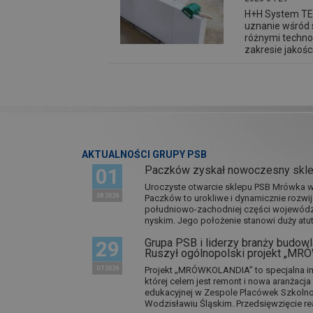
H+H System TEM
uznanie wśród 
różnymi techn
zakresie jakośc
AKTUALNOŚCI GRUPY PSB
Paczków zyskał nowoczesny skl
01
Uroczyste otwarcie sklepu PSB Mrówka w 
08 2026
Paczków to urokliwe i dynamicznie rozwi
południowo-zachodniej części wojewódz
nyskim. Jego położenie stanowi duży atut.
Grupa PSB i liderzy branży budowla
29
Ruszył ogólnopolski projekt „M
07 2026
Projekt „MRÓWKOLANDIA” to specjalna in
której celem jest remont i nowa aranżacj
edukacyjnej w Zespole Placówek Szkol
Wodzisławiu Śląskim. Przedsięwzięcie re