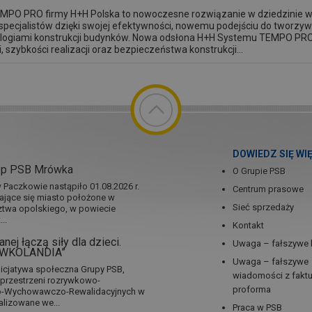
PO PRO firmy H+H Polska to nowoczesne rozwiązanie w dziedzinie wz
specjalistów dzięki swojej efektywności, nowemu podejściu do tworzyw
ologiami konstrukcji budynków. Nowa odsłona H+H Systemu TEMPO PRO
i, szybkości realizacji oraz bezpieczeństwa konstrukcji...
DOWIEDZ SIĘ WI
ep PSB Mrówka
O Grupie PSB
Paczkowie nastąpiło 01.08.2026 r.
Centrum prasowe
jające się miasto położone w
Sieć sprzedaży
twa opolskiego, w powiecie
..
Kontakt
nej łączą siły dla dzieci.
Uwaga – fałszywe 
RÓWKOLANDIA”
Uwaga – fałszywe
icjatywa społeczna Grupy PSB,
wiadomości z fakt
a przestrzeni rozrywkowo-
proforma
no-Wychowawczo-Rewalidacyjnych w
alizowane we...
Praca w PSB