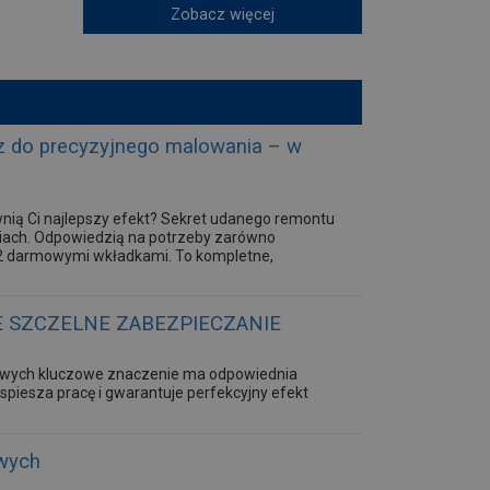
Zobacz więcej
 do precyzyjnego malowania – w
wnią Ci najlepszy efekt? Sekret udanego remontu
ziach. Odpowiedzią na potrzeby zarówno
z 2 darmowymi wkładkami. To kompletne,
E SZCZELNE ZABEZPIECZANIE
owych kluczowe znaczenie ma odpowiednia
piesza pracę i gwarantuje perfekcyjny efekt
wych