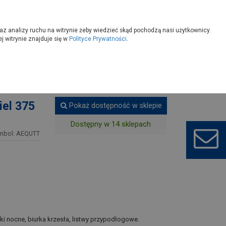
owoczesny
Wybierz sklep
az analizy ruchu na witrynie żeby wiedzieć skąd pochodzą nasi użytkownicy.
 witrynie znajduje się w
Polityce Prywatności
.
 drewna
iel 375
Pokaż dostępność w sklepie
Dostępny w 14 sklepach
mbol: AEQUTT
liki nocne, biurka krzesła, listwy przypodłogowe.