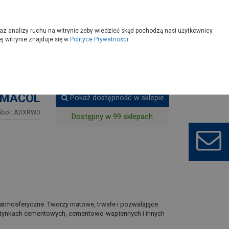
owoczesny
Wybierz sklep
az analizy ruchu na witrynie żeby wiedzieć skąd pochodzą nasi użytkownicy.
 witrynie znajduje się w
Polityce Prywatności
.
Farba Fasada Eco ciemny brąz 9 L PRIMACOL
RIMACOL
Pokaż dostępność w sklepie
bol: ADXRWD
Dostępny w 99 sklepach
i atmosferyczne. Tworzy matowe, trwałe i pozwalające
 tynkach cementowych, cementowo-wapiennych i innych