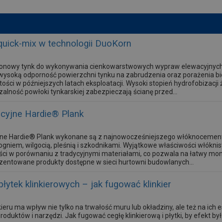
quick-mix w technologii DuoKorn
konowy tynk do wykonywania cienkowarstwowych wypraw elewacyjnych
wysoką odporność powierzchni tynku na zabrudzenia oraz porażenia bio
tości w późniejszych latach eksploatacji. Wysoki stopień hydrofobizac
alność powłoki tynkarskiej zabezpieczają ścianę przed...
acyjne Hardie® Plank
jne Hardie® Plank wykonane są z najnowocześniejszego włóknocement
ogniem, wilgocią, pleśnią i szkodnikami. Wyjątkowe właściwości włókn
ci w porównaniu z tradycyjnymi materiałami, co pozwala na łatwy mon
zentowane produkty dostępne w sieci hurtowni budowlanych...
łytek klinkierowych – jak fugować klinkier
ieru ma wpływ nie tylko na trwałość muru lub okładziny, ale też na ich 
oduktów i narzędzi. Jak fugować cegłę klinkierową i płytki, by efekt b