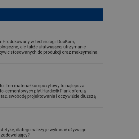
. Produkowany w technologii DuoKorn,
logiczne, ale także ułatwiającej utrzymanie
ji żywic stosowanych do produkcji oraz maksymalna
u. Ten materiał kompozytowy to najlepsza
isto-cementowych płyt Hardie® Plank oferują
taż, swobodę projektowania i oczywiście dłuższą
estetykę, dlatego należy je wykonać używając
ył zadowalający?