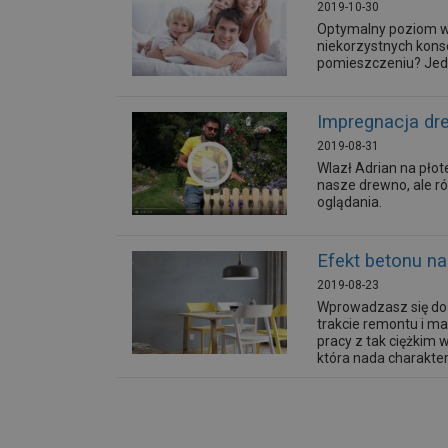
2019-10-30
Optymalny poziom wi
niekorzystnych kons
pomieszczeniu? Jedn
Impregnacja dr
2019-08-31
Wlazł Adrian na płote
nasze drewno, ale r
oglądania.
Efekt betonu na
2019-08-23
Wprowadzasz się do 
trakcie remontu i ma
pracy z tak ciężkim
która nada charakteru