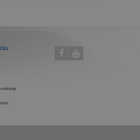
ĘCEJ
konkursy
urami