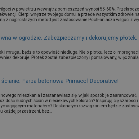
lgoci w powietrzu wewnątrz pomieszczeń wynosi 55-60%. Przekroczeni
ekwencji. Cierpi wnętrze twojego domu, a przede wszystkim zdrowie na
ą z najprostszych metod jest zastosowanie Pochłaniacza wilgoci z wy
ewna w ogrodzie. Zabezpieczamy i dekorujemy płotek.
k i mruga.. będzie to opowieść niedługa. Nie o płotku, lecz o impregnac
ównież dekoruje. Płotek został zabezpieczony i pomalowany, więc znala
 ścianie. Farba betonowa Primacol Decorative!
nowego mieszkania i zastanawiasz się, w jaki sposób je zaaranżować, 
sz dość nudnych ścian w nieciekawych kolorach? Inspirują cię szarości 
 wymagającym materiałem? Doskonałym rozwiązaniem będzie zastosowa
 każdej przestrzeni, bez...