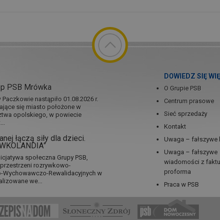
DOWIEDZ SIĘ WI
ep PSB Mrówka
O Grupie PSB
Paczkowie nastąpiło 01.08.2026 r.
Centrum prasowe
jające się miasto położone w
Sieć sprzedaży
twa opolskiego, w powiecie
..
Kontakt
nej łączą siły dla dzieci.
Uwaga – fałszywe 
RÓWKOLANDIA”
Uwaga – fałszywe
icjatywa społeczna Grupy PSB,
wiadomości z fakt
a przestrzeni rozrywkowo-
proforma
no-Wychowawczo-Rewalidacyjnych w
alizowane we...
Praca w PSB