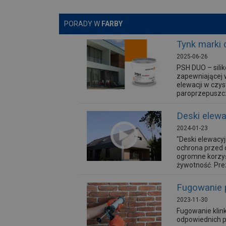
PORADY W
FARBY
Tynk marki 
2025-06-26
PSH DUO – sili
zapewniającej 
elewacji w czys
paroprzepuszcz
Deski elew
2024-01-23
"Deski elewacy
ochrona przed 
ogromne korzyś
żywotność. Pre
Fugowanie p
2023-11-30
Fugowanie klink
odpowiednich pr