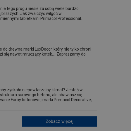
e tego progu niesie za sobą wiele bardzo
jbliższych. Jak zwalczyć wilgoć w
miennymi tabletkami Primacol Professional.
ie do drewna marki LuxDecor, który nie tylko chroni
zł się nawet mruczący kotek.... Zapraszamy do
aby zyskało niepowtarzalny klimat? Jesteś w
i struktura surowego betonu, ale obawiasz się
nie Farby betonowej marki Primacol Decorative,
Zobacz więcej