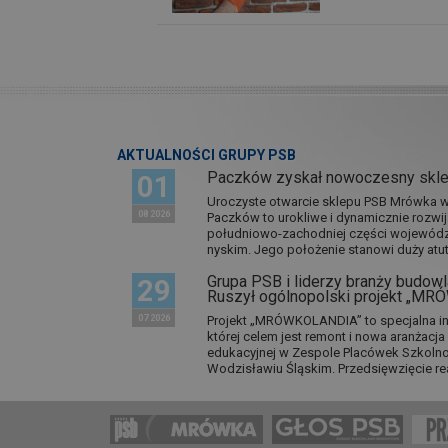
AKTUALNOŚCI GRUPY PSB
Paczków zyskał nowoczesny skl
01
Uroczyste otwarcie sklepu PSB Mrówka w 
08 2026
Paczków to urokliwe i dynamicznie rozwi
południowo-zachodniej części wojewódz
nyskim. Jego położenie stanowi duży atut.
Grupa PSB i liderzy branży budowla
29
Ruszył ogólnopolski projekt „M
07 2026
Projekt „MRÓWKOLANDIA” to specjalna in
której celem jest remont i nowa aranżacj
edukacyjnej w Zespole Placówek Szkol
Wodzisławiu Śląskim. Przedsięwzięcie re