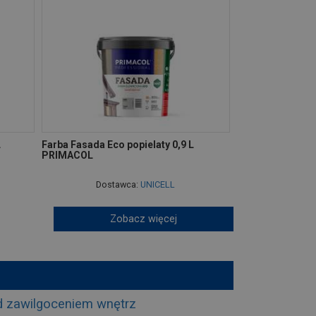
L
Farba Fasada Eco popielaty 0,9 L
PRIMACOL
Dostawca:
UNICELL
Zobacz więcej
d zawilgoceniem wnętrz