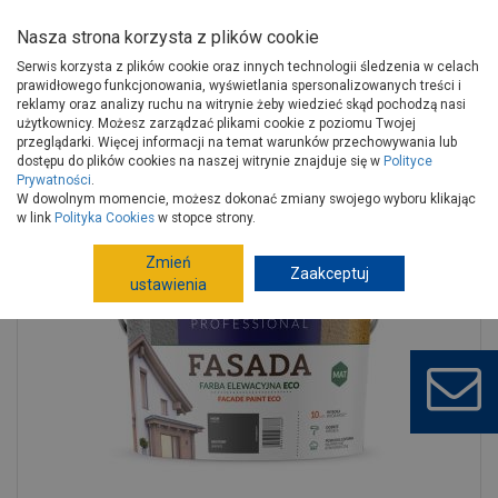
Nasza strona korzysta z plików cookie
Serwis korzysta z plików cookie oraz innych technologii śledzenia w celach
prawidłowego funkcjonowania, wyświetlania spersonalizowanych treści i
reklamy oraz analizy ruchu na witrynie żeby wiedzieć skąd pochodzą nasi
użytkownicy. Możesz zarządzać plikami cookie z poziomu Twojej
Strona główna
Wykończenie
Farby
Farby fasadowe
przeglądarki. Więcej informacji na temat warunków przechowywania lub
Farby fasadowe
Farba Fasada Eco grafitowy 9 L PRIMACOL
dostępu do plików cookies na naszej witrynie znajduje się w
Polityce
Prywatności
.
W dowolnym momencie, możesz dokonać zmiany swojego wyboru klikając
w link
Polityka Cookies
w stopce strony.
Zmień
Zaakceptuj
ustawienia