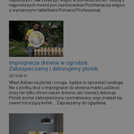
najbliższych. Jak zwalczyć wilgoć w pomieszczeniu? Jedną z
najprostszych metod jest zastosowanie Pochłaniacza wilgoci
z wymiennymi tabletkami Primacol Professional.
Impregnacja drewna w ogrodzie.
Zabezpieczamy i dekorujemy płotek.
2019-08-31
Wlazł Adrian na płotek i mruga.. będzie to opowieść niedługa.
Nie o płotku, lecz o impregnacie do drewna marki LuxDecor,
który nie tylko chroni nasze drewno, ale również dekoruje.
Płotek został zabezpieczony i pomalowany, więc znalazł się
nawet mruczący kotek.... Zapraszamy do oglądania.