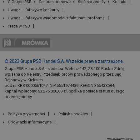
O Grupie PSB
Centrum prasowe
Sieć sprzedaży
Kontakt
Uwaga – fałszywe konkursy
Uwaga – fałszywe wiadomości z fakturami proforma
Praca w PSB
© 2023 Grupa PSB Handel S.A. Wszelkie prawa zastrzeżone.
Grupa PSB Handel S.A., siedziba: Wełecz 142, 28-100 Busko-Zdrój
wpisana do Rejestru Przedsiębiorców prowadzonego przez Sąd
Rejonowy w Kielcach
pod nr KRS 0000661047, NIP 6551974439, REGON 366438684,
kapitał wpłacony: 53.275.000,00 zł. Spółka posiada status dużego
przedsiębiorcy.
Polityka prywatności
Polityka cookies
Obowiązki informacyjne