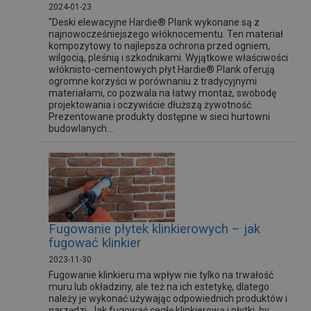
2024-01-23
"Deski elewacyjne Hardie® Plank wykonane są z
najnowocześniejszego włóknocementu. Ten materiał
kompozytowy to najlepsza ochrona przed ogniem,
wilgocią, pleśnią i szkodnikami. Wyjątkowe właściwości
włóknisto-cementowych płyt Hardie® Plank oferują
ogromne korzyści w porównaniu z tradycyjnymi
materiałami, co pozwala na łatwy montaż, swobodę
projektowania i oczywiście dłuższą żywotność.
Prezentowane produkty dostępne w sieci hurtowni
budowlanych...
Fugowanie płytek klinkierowych – jak
fugować klinkier
2023-11-30
Fugowanie klinkieru ma wpływ nie tylko na trwałość
muru lub okładziny, ale też na ich estetykę, dlatego
należy je wykonać używając odpowiednich produktów i
narzędzi. Jak fugować cegłę klinkierową i płytki, by