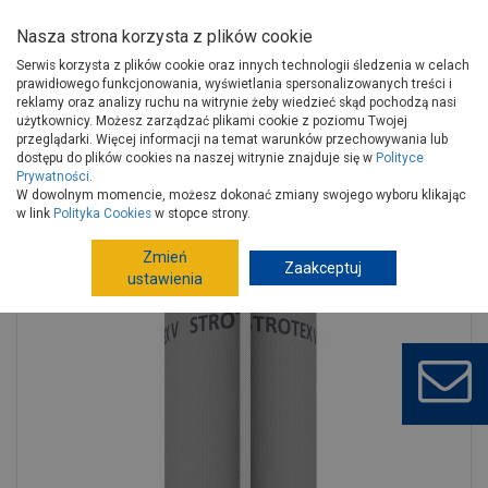
Nasza strona korzysta z plików cookie
Serwis korzysta z plików cookie oraz innych technologii śledzenia w celach
prawidłowego funkcjonowania, wyświetlania spersonalizowanych treści i
reklamy oraz analizy ruchu na witrynie żeby wiedzieć skąd pochodzą nasi
użytkownicy. Możesz zarządzać plikami cookie z poziomu Twojej
Strona główna
Budowa i remont
Izolacje wodochronne
przeglądarki. Więcej informacji na temat warunków przechowywania lub
Membrany, folie izolacyjne
Membrany
dostępu do plików cookies na naszej witrynie znajduje się w
Polityce
Prywatności
.
Folia dachowa STROTEX V 1,5x50 m FOLIAREX
W dowolnym momencie, możesz dokonać zmiany swojego wyboru klikając
w link
Polityka Cookies
w stopce strony.
Zmień
Zaakceptuj
ustawienia