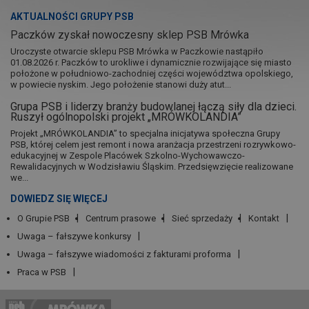
AKTUALNOŚCI GRUPY PSB
Paczków zyskał nowoczesny sklep PSB Mrówka
Uroczyste otwarcie sklepu PSB Mrówka w Paczkowie nastąpiło
01.08.2026 r. Paczków to urokliwe i dynamicznie rozwijające się miasto
położone w południowo-zachodniej części województwa opolskiego,
w powiecie nyskim. Jego położenie stanowi duży atut...
Grupa PSB i liderzy branży budowlanej łączą siły dla dzieci.
Ruszył ogólnopolski projekt „MRÓWKOLANDIA”
Projekt „MRÓWKOLANDIA” to specjalna inicjatywa społeczna Grupy
PSB, której celem jest remont i nowa aranżacja przestrzeni rozrywkowo-
edukacyjnej w Zespole Placówek Szkolno-Wychowawczo-
Rewalidacyjnych w Wodzisławiu Śląskim. Przedsięwzięcie realizowane
we...
DOWIEDZ SIĘ WIĘCEJ
O Grupie PSB
Centrum prasowe
Sieć sprzedaży
Kontakt
Uwaga – fałszywe konkursy
Uwaga – fałszywe wiadomości z fakturami proforma
Praca w PSB