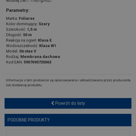
wodnej 24h / 1700?g/m2/.
Parametry:
Marka:
Foliarex
Kolor dominujący:
Szary
Szerokość:
1,5 m
Długość:
50 m
Reakcja na ogień:
Klasa E
Wodoszczelność:
Klasa W1
Model:
Strotex V
Rodzaj:
Membrana dachowa
Kod EAN:
5907690720063
Informacje o tym produkcie są opracowywane i aktualizowane przez producenta
lub dostawcę produktu.
Powrót do listy
PODOBNE PRODUKTY