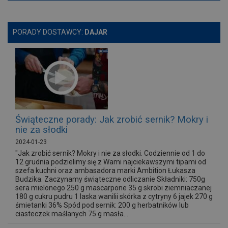
PORADY DOSTAWCY:
DAJAR
Świąteczne porady: Jak zrobić sernik? Mokry i
nie za słodki
2024-01-23
"Jak zrobić sernik? Mokry i nie za słodki. Codziennie od 1 do
12 grudnia podzielimy się z Wami najciekawszymi tipami od
szefa kuchni oraz ambasadora marki Ambition Łukasza
Budzika. Zaczynamy świąteczne odliczanie Składniki: 750g
sera mielonego 250 g mascarpone 35 g skrobi ziemniaczanej
180 g cukru pudru 1 laska wanilii skórka z cytryny 6 jajek 270 g
śmietanki 36% Spód pod sernik: 200 g herbatników lub
ciasteczek maślanych 75 g masła...