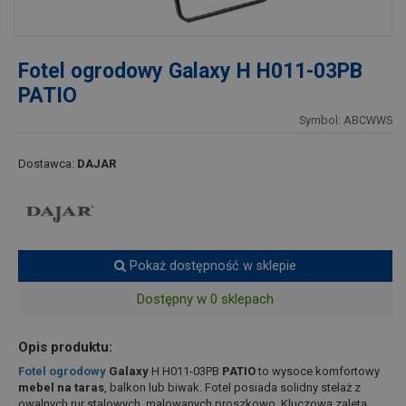
Fotel ogrodowy Galaxy H H011-03PB
PATIO
Symbol: ABCWWS
Dostawca:
DAJAR
Pokaż dostępność w sklepie
Dostępny w 0 sklepach
Opis produktu:
Fotel ogrodowy
Galaxy
H H011-03PB
PATIO
to wysoce komfortowy
mebel na taras
, balkon lub biwak. Fotel posiada solidny stelaż z
owalnych rur stalowych, malowanych proszkowo. Kluczową zaletą