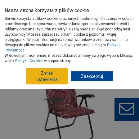
Nasza strona korzysta z plików cookie
Serwis korzysta z plików cookie oraz innych technologii śledzenia w celach
prawidłowego funkcjonowania, wyświetlania spersonalizowanych treści i
reklamy oraz analizy ruchu na witrynie żeby wiedzieć skąd pochodzą nasi
użytkownicy. Możesz zarządzać plikami cookie z poziomu Twojej
Strona główna
Wokół domu
Ogród, hobby
przeglądarki. Więcej informacji na temat warunków przechowywania lub
Meble ogrodowe
Krzesła, fotele ogrodowe
dostępu do plików cookies na naszej witrynie znajduje się w
Polityce
Prywatności
.
Fotel ogrodowy Galaxy H H011-03PB PATIO
W dowolnym momencie, możesz dokonać zmiany swojego wyboru klikając
w link
Polityka Cookies
w stopce strony.
Zmień
Zaakceptuj
ustawienia