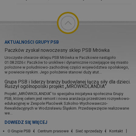
AKTUALNOŚCI GRUPY PSB
Paczków zyskał nowoczesny sklep PSB Mrówka
Uroczyste otwarcie sklepu PSB Mrówka w Paczkowie nastąpiło
01.08.2026 r. Paczków to urokliwe i dynamicznie rozwijające się miasto
położone w południowo-zachodniej części województwa opolskiego,
w powiecie nyskim. Jego położenie stanowi duży atut...
Grupa PSB i liderzy branży budowlanej łączą siły dla dzieci.
Ruszył ogólnopolski projekt „MRÓWKOLANDIA”
Projekt „MRÓWKOLANDIA” to specjalna inicjatywa społeczna Grupy
PSB, której celem jest remont i nowa aranżacja przestrzeni rozrywkowo-
edukacyjnej w Zespole Placówek Szkolno-Wychowawczo-
Rewalidacyjnych w Wodzisławiu Śląskim. Przedsięwzięcie realizowane
we...
DOWIEDZ SIĘ WIĘCEJ
O Grupie PSB
Centrum prasowe
Sieć sprzedaży
Kontakt