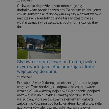
2023-05-17
Od kwietnia do października taras staje się
dodatkowym pomieszczeniem. To na nim celebrujemy
chwile samotności z dobrą książką czy w towarzystwie
najbliższych. Niestety odkryte tarasy często nie są
wystarczające w deszczowe, pochmurne czy upalne
dni.
Stylowo i komfortowo od frontu, czyli o
czym warto pamiętać aranżując strefę
wejściową do domu
2022-02-27
Przestrzeń wokół domu jest niemniej istotna niż jego
wnętrze. Tym bardziej, że odpowiada za „pierwsze
wrażenie”. Co widzimy najpierw? Ogrodzenie, podjazd
oraz wejście do budynku. Tworzą one tzw. strefę
wejściową, która jest ważnym elementem całości
założenia. Powinna być funkcjonal-na i komfortowa dla
użytkowników, ale również estetyczna i stylowa.