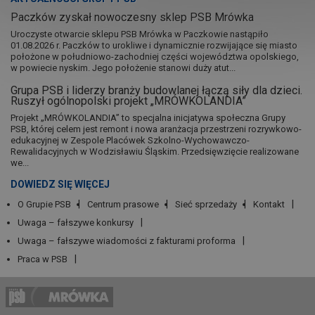
Paczków zyskał nowoczesny sklep PSB Mrówka
Uroczyste otwarcie sklepu PSB Mrówka w Paczkowie nastąpiło
01.08.2026 r. Paczków to urokliwe i dynamicznie rozwijające się miasto
położone w południowo-zachodniej części województwa opolskiego,
w powiecie nyskim. Jego położenie stanowi duży atut...
Grupa PSB i liderzy branży budowlanej łączą siły dla dzieci.
Ruszył ogólnopolski projekt „MRÓWKOLANDIA”
Projekt „MRÓWKOLANDIA” to specjalna inicjatywa społeczna Grupy
PSB, której celem jest remont i nowa aranżacja przestrzeni rozrywkowo-
edukacyjnej w Zespole Placówek Szkolno-Wychowawczo-
Rewalidacyjnych w Wodzisławiu Śląskim. Przedsięwzięcie realizowane
we...
DOWIEDZ SIĘ WIĘCEJ
O Grupie PSB
Centrum prasowe
Sieć sprzedaży
Kontakt
Uwaga – fałszywe konkursy
Uwaga – fałszywe wiadomości z fakturami proforma
Praca w PSB