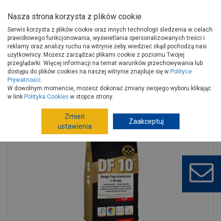
Nasza strona korzysta z plików cookie
Serwis korzysta z plików cookie oraz innych technologii śledzenia w celach
prawidłowego funkcjonowania, wyświetlania spersonalizowanych treści i
reklamy oraz analizy ruchu na witrynie żeby wiedzieć skąd pochodzą nasi
użytkownicy. Możesz zarządzać plikami cookie z poziomu Twojej
Strona główna
Wykończenie
Chemia budowlana
Fugi
przeglądarki. Więcej informacji na temat warunków przechowywania lub
Fugi wewnętrzne
dostępu do plików cookies na naszej witrynie znajduje się w
Polityce
Prywatności
.
Fuga elastyczna Design DF10 1-10 mm jaśmin 28 1056A SOPRO
W dowolnym momencie, możesz dokonać zmiany swojego wyboru klikając
w link
Polityka Cookies
w stopce strony.
Zmień
Zaakceptuj
ustawienia