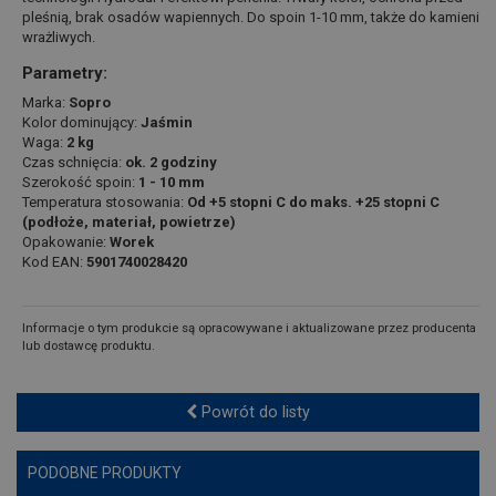
pleśnią, brak osadów wapiennych. Do spoin 1-10 mm, także do kamieni
wrażliwych.
Parametry:
Marka:
Sopro
Kolor dominujący:
Jaśmin
Waga:
2 kg
Czas schnięcia:
ok. 2 godziny
Szerokość spoin:
1 - 10 mm
Temperatura stosowania:
Od +5 stopni C do maks. +25 stopni C
(podłoże, materiał, powietrze)
Opakowanie:
Worek
Kod EAN:
5901740028420
Informacje o tym produkcie są opracowywane i aktualizowane przez producenta
lub dostawcę produktu.
Powrót do listy
PODOBNE PRODUKTY