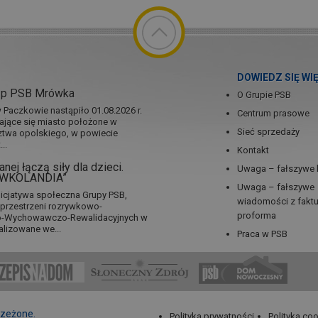
DOWIEDZ SIĘ WI
ep PSB Mrówka
O Grupie PSB
Paczkowie nastąpiło 01.08.2026 r.
Centrum prasowe
jające się miasto położone w
Sieć sprzedaży
twa opolskiego, w powiecie
..
Kontakt
nej łączą siły dla dzieci.
Uwaga – fałszywe 
RÓWKOLANDIA”
Uwaga – fałszywe
icjatywa społeczna Grupy PSB,
wiadomości z fakt
a przestrzeni rozrywkowo-
proforma
no-Wychowawczo-Rewalidacyjnych w
alizowane we...
Praca w PSB
rzeżone.
Polityka prywatności
Polityka co