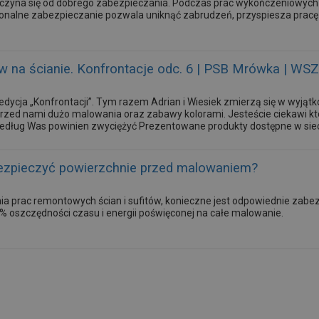
czyna się od dobrego zabezpieczania. Podczas prac wykończeniowyc
jonalne zabezpieczanie pozwala uniknąć zabrudzeń, przyspiesza pracę 
ów na ścianie. Konfrontacje odc. 6 | PSB Mrówka | W
edycja „Konfrontacji”. Tym razem Adrian i Wiesiek zmierzą się w wyjąt
Przed nami dużo malowania oraz zabawy kolorami. Jesteście ciekawi kt
edług Was powinien zwyciężyć Prezentowane produkty dostępne w sie
ezpieczyć powierzchnie przed malowaniem?
 prac remontowych ścian i sufitów, konieczne jest odpowiednie zabez
% oszczędności czasu i energii poświęconej na całe malowanie.