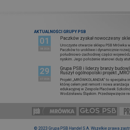
AKTUALNOŚCI GRUPY PSB
Paczków zyskał nowoczesny skl
01
Uroczyste otwarcie sklepu PSB Mrówka w 
08 2026
Paczków to urokliwe i dynamicznie rozwi
południowo-zachodniej części wojewódz
nyskim. Jego położenie stanowi duży atut.
Grupa PSB i liderzy branży budowla
29
Ruszył ogólnopolski projekt „M
07 2026
Projekt „MRÓWKOLANDIA” to specjalna in
której celem jest remont i nowa aranżacj
edukacyjnej w Zespole Placówek Szkol
Wodzisławiu Śląskim. Przedsięwzięcie re
© 2023 Grupa PSB Handel S.A. Wszelkie prawa zast