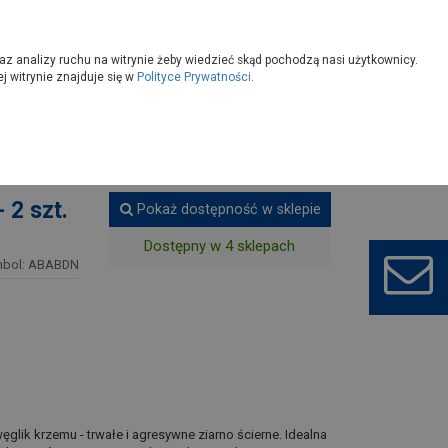
owoczesny
Wybierz sklep
az analizy ruchu na witrynie żeby wiedzieć skąd pochodzą nasi użytkownicy.
 witrynie znajduje się w
Polityce Prywatności
.
ozostałe materiały ścierne
 2 szt.
Pokaż dostępność w sklepie
Dostępny w 4 sklepach
mbol: ABABDN
ęglik krzemu - trwałe i agresywne ziarno ścierne. Idealna