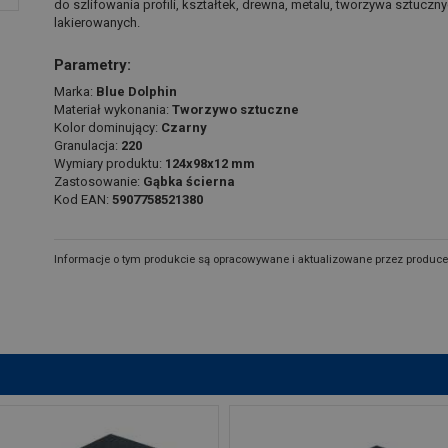
do szlifowania profili, kształtek, drewna, metalu, tworzywa sztucz
lakierowanych.
Parametry:
Marka:
Blue Dolphin
Materiał wykonania:
Tworzywo sztuczne
Kolor dominujący:
Czarny
Granulacja:
220
Wymiary produktu:
124x98x12 mm
Zastosowanie:
Gąbka ścierna
Kod EAN:
5907758521380
Informacje o tym produkcie są opracowywane i aktualizowane przez produce