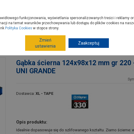
zyć do PSB?
Budowa domu - krok po kroku
Dla Fachowców
Dom N
rawidłowego funkcjonowania, wyświetlania spersonalizowanych treści i reklamy or
e kupisz
Porady
macji na temat warunków przechowywania lub dostępu do plików cookies na naszej
ink
Polityka Cookies
w stopce strony.
Zmień
Narzędzia ręczne, warsztat
Zaakceptuj
Materiały ścierne
P
ustawienia
zt. UNI GRANDE
Gąbka ścierna 124x98x12 mm gr 220 -
UNI GRANDE
Sy
Dostawca:
XL - TAPE
Opis produktu:
Idealnie dopasowuje się do szlifowanego kształtu. Ziarno ścierne: w