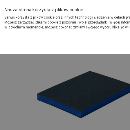
O Grupie PSB
Dostawcy
Jak dołąc
Nasza strona korzysta z plików cookie
Serwis korzysta z plików cookie oraz innych technologii śledzenia w celach p
Gdzi
Produkty
Możesz zarządzać plikami cookie z poziomu Twojej przeglądarki. Więcej infor
W dowolnym momencie, możesz dokonać zmiany swojego wyboru klikając w l
Strona główna
Narzędzia
Gąbka ścierna 124x98x12 mm gr 220 - 2 s