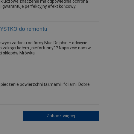
h kluczowe znaczenie ma odpowiednia ochrona
i gwarantuje perfekcyjny efekt końcowy.
SZYSTKO do remontu
kowym zadaniu od firmy Blue Dolphin – odcięcie
o zakręci kołem „niefortunny” ? Napiszcie nam w
ci sklepów Mrówka.
pieczenie powierzchni taśmami i foliami. Dobre
Zobacz więcej