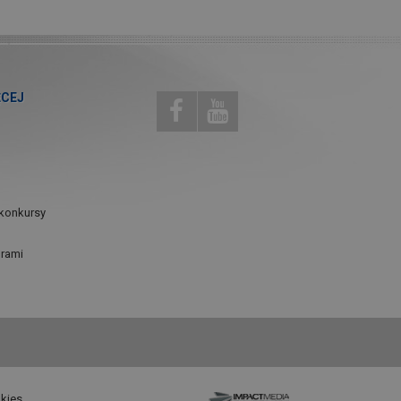
ĘCEJ
konkursy
urami
okies