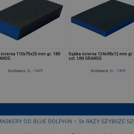
 ścierna 110x75x25 mm gr. 180
Gąbka ścierna 124x98x12 mm gr 2
RANDE
szt. UNI GRANDE
Dostawca:
XL - TAPE
Dostawca:
XL - TAPE
ASKERY OD BLUE DOLPHIN – 5x RAZY SZYBSZE S