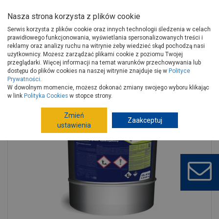
Nasza strona korzysta z plików cookie
Serwis korzysta z plików cookie oraz innych technologii śledzenia w celach
prawidłowego funkcjonowania, wyświetlania spersonalizowanych treści i
reklamy oraz analizy ruchu na witrynie żeby wiedzieć skąd pochodzą nasi
użytkownicy. Możesz zarządzać plikami cookie z poziomu Twojej
Strona główna
Budowa i remont
Izolacje wodochronne
przeglądarki. Więcej informacji na temat warunków przechowywania lub
Masy wodochronne
Masy wodochronne
dostępu do plików cookies na naszej witrynie znajduje się w
Polityce
Prywatności
.
Grunt Epolis EP 601 20 kg NEXLER
W dowolnym momencie, możesz dokonać zmiany swojego wyboru klikając
w link
Polityka Cookies
w stopce strony.
Zmień
Zaakceptuj
ustawienia