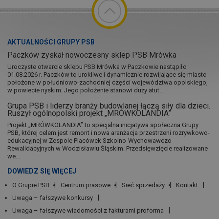
AKTUALNOŚCI GRUPY PSB
Paczków zyskał nowoczesny sklep PSB Mrówka
Uroczyste otwarcie sklepu PSB Mrówka w Paczkowie nastąpiło
01.08.2026 r. Paczków to urokliwe i dynamicznie rozwijające się miasto
położone w południowo-zachodniej części województwa opolskiego,
w powiecie nyskim. Jego położenie stanowi duży atut...
Grupa PSB i liderzy branży budowlanej łączą siły dla dzieci.
Ruszył ogólnopolski projekt „MRÓWKOLANDIA”
Projekt „MRÓWKOLANDIA” to specjalna inicjatywa społeczna Grupy
PSB, której celem jest remont i nowa aranżacja przestrzeni rozrywkowo-
edukacyjnej w Zespole Placówek Szkolno-Wychowawczo-
Rewalidacyjnych w Wodzisławiu Śląskim. Przedsięwzięcie realizowane
we...
DOWIEDZ SIĘ WIĘCEJ
O Grupie PSB
Centrum prasowe
Sieć sprzedaży
Kontakt
Uwaga – fałszywe konkursy
Uwaga – fałszywe wiadomości z fakturami proforma