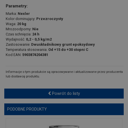
Parametry:
Marka:
Nexler
Kolor dominujący:
Przezroczysty
Waga:
20 kg
Mrozoodporny:
Nie
Czas schnięcia:
24 h
Wydajność:
0,2 - 0,5 kg/m2
Zastosowanie:
Dwuskładnikowy grunt epoksydowy
Temperatura stosowania:
Od +15 do +30 stopni C
Kod EAN:
5903874204381
Informacje o tym produkcie są opracowywane i aktualizowane przez producenta
lub dostawcę produktu.
Powrót do listy
PODOBNE PRODUKTY