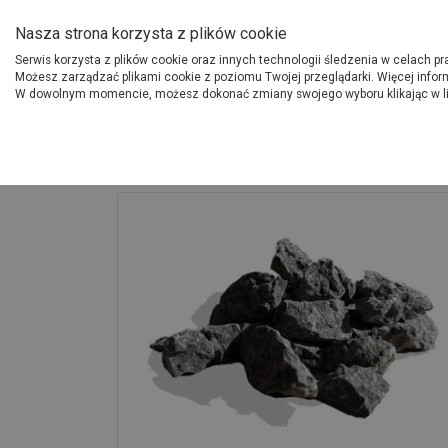
O Grupie PSB
Dostawcy
Jak dołąc
Nasza strona korzysta z plików cookie
Serwis korzysta z plików cookie oraz innych technologii śledzenia w celach p
Gdzi
Produkty
Możesz zarządzać plikami cookie z poziomu Twojej przeglądarki. Więcej infor
W dowolnym momencie, możesz dokonać zmiany swojego wyboru klikając w l
Strona główna
Wokół domu
Grys czarny bazalt 8-16mm 20 kg PSB