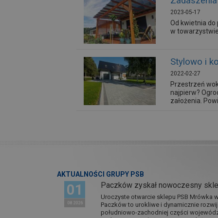
Zadaszenia 
2023-05-17
Od kwietnia do
w towarzystwie
Stylowo i k
2022-02-27
Przestrzeń wok
najpierw? Ogro
założenia. Powi
AKTUALNOŚCI GRUPY PSB
Paczków zyskał nowoczesny skl
01
Uroczyste otwarcie sklepu PSB Mrówka w 
08 2026
Paczków to urokliwe i dynamicznie rozwi
południowo-zachodniej części wojewódz