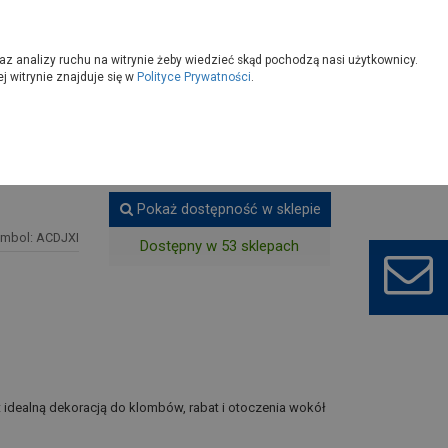
owoczesny
Wybierz sklep
az analizy ruchu na witrynie żeby wiedzieć skąd pochodzą nasi użytkownicy.
 witrynie znajduje się w
Polityce Prywatności
.
ogrodzie
B
Pokaż dostępność w sklepie
ymbol: ACDJXI
Dostępny w 53 sklepach
t idealną dekoracją do klombów, rabat i otoczenia wokół