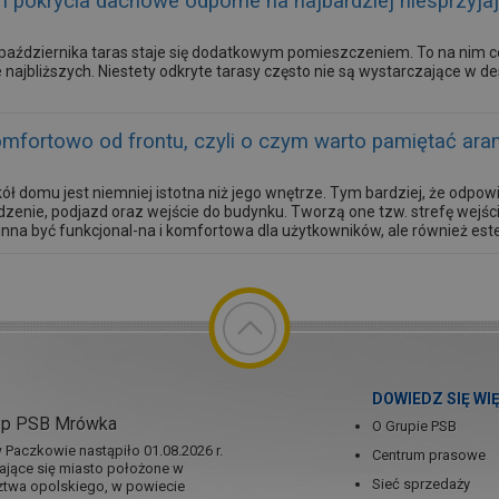
i pokrycia dachowe odporne na najbardziej niesprzyj
 października taras staje się dodatkowym pomieszczeniem. To na nim c
 najbliższych. Niestety odkryte tarasy często nie są wystarczające w 
omfortowo od frontu, czyli o czym warto pamiętać ar
ół domu jest niemniej istotna niż jego wnętrze. Tym bardziej, że odpo
dzenie, podjazd oraz wejście do budynku. Tworzą one tzw. strefę wejś
nna być funkcjonal-na i komfortowa dla użytkowników, ale również este
DOWIEDZ SIĘ WI
ep PSB Mrówka
O Grupie PSB
Paczkowie nastąpiło 01.08.2026 r.
Centrum prasowe
jające się miasto położone w
Sieć sprzedaży
twa opolskiego, w powiecie