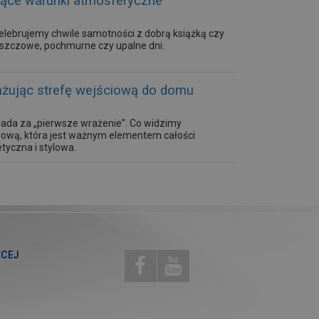
ające warunki atmosferyczne
elebrujemy chwile samotności z dobrą książką czy
deszczowe, pochmurne czy upalne dni.
anżując strefę wejściową do domu
wiada za „pierwsze wrażenie”. Co widzimy
ciową, która jest ważnym elementem całości
tyczna i stylowa.
ĘCEJ