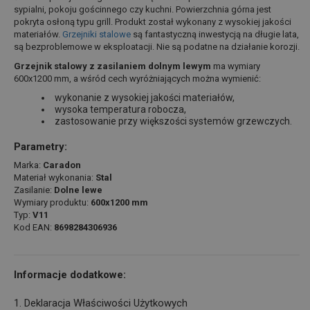
sypialni, pokoju gościnnego czy kuchni. Powierzchnia górna jest
pokryta osłoną typu grill. Produkt został wykonany z wysokiej jakości
materiałów.
Grzejniki stalowe
są fantastyczną inwestycją na długie lata,
są bezproblemowe w eksploatacji. Nie są podatne na działanie korozji.
Grzejnik stalowy z zasilaniem dolnym lewym
ma wymiary
600x1200 mm, a wśród cech wyróżniających można wymienić:
wykonanie z wysokiej jakości materiałów,
wysoka temperatura robocza,
zastosowanie przy większości systemów grzewczych.
Parametry:
Marka:
Caradon
Materiał wykonania:
Stal
Zasilanie:
Dolne lewe
Wymiary produktu:
600x1200 mm
Typ:
V11
Kod EAN:
8698284306936
Informacje dodatkowe:
1. Deklaracja Właściwości Użytkowych