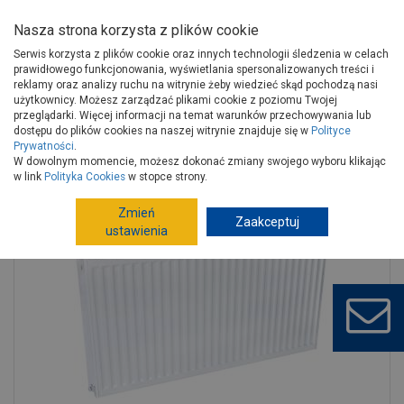
Nasza strona korzysta z plików cookie
Serwis korzysta z plików cookie oraz innych technologii śledzenia w celach
prawidłowego funkcjonowania, wyświetlania spersonalizowanych treści i
reklamy oraz analizy ruchu na witrynie żeby wiedzieć skąd pochodzą nasi
użytkownicy. Możesz zarządzać plikami cookie z poziomu Twojej
Strona główna
Instalacje
Ogrzewanie pomieszczeń
przeglądarki. Więcej informacji na temat warunków przechowywania lub
Grzejniki stalowe, aluminiowe c.o.
Grzejniki stalowe
dostępu do plików cookies na naszej witrynie znajduje się w
Polityce
Prywatności
.
Grzejnik stalowy typu V 11 600x1200 mm dolno zasilany lewy
W dowolnym momencie, możesz dokonać zmiany swojego wyboru klikając
CARADON
w link
Polityka Cookies
w stopce strony.
Zmień
Zaakceptuj
ustawienia