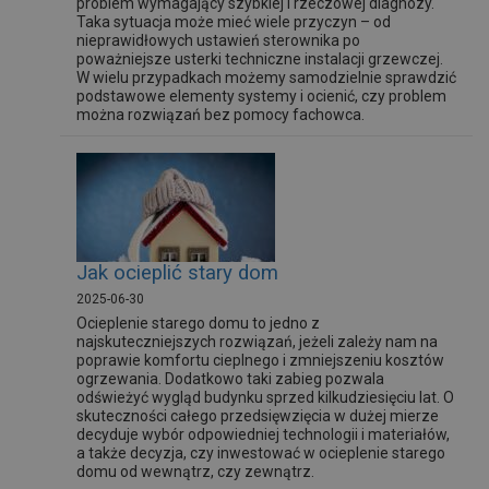
problem wymagający szybkiej i rzeczowej diagnozy.
Taka sytuacja może mieć wiele przyczyn – od
nieprawidłowych ustawień sterownika po
poważniejsze usterki techniczne instalacji grzewczej.
W wielu przypadkach możemy samodzielnie sprawdzić
podstawowe elementy systemy i ocienić, czy problem
można rozwiązań bez pomocy fachowca.
Jak ocieplić stary dom
2025-06-30
Ocieplenie starego domu to jedno z
najskuteczniejszych rozwiązań, jeżeli zależy nam na
poprawie komfortu cieplnego i zmniejszeniu kosztów
ogrzewania. Dodatkowo taki zabieg pozwala
odświeżyć wygląd budynku sprzed kilkudziesięciu lat. O
skuteczności całego przedsięwzięcia w dużej mierze
decyduje wybór odpowiedniej technologii i materiałów,
a także decyzja, czy inwestować w ocieplenie starego
domu od wewnątrz, czy zewnątrz.