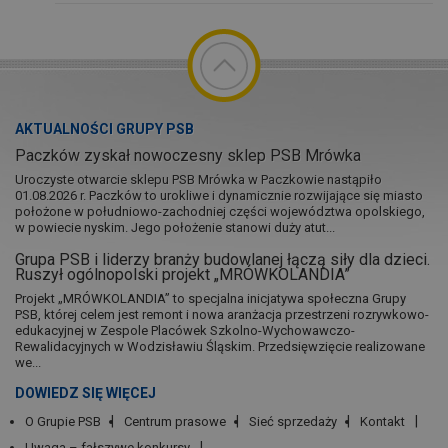
AKTUALNOŚCI GRUPY PSB
Paczków zyskał nowoczesny sklep PSB Mrówka
Uroczyste otwarcie sklepu PSB Mrówka w Paczkowie nastąpiło
01.08.2026 r. Paczków to urokliwe i dynamicznie rozwijające się miasto
położone w południowo-zachodniej części województwa opolskiego,
w powiecie nyskim. Jego położenie stanowi duży atut...
Grupa PSB i liderzy branży budowlanej łączą siły dla dzieci.
Ruszył ogólnopolski projekt „MRÓWKOLANDIA”
Projekt „MRÓWKOLANDIA” to specjalna inicjatywa społeczna Grupy
PSB, której celem jest remont i nowa aranżacja przestrzeni rozrywkowo-
edukacyjnej w Zespole Placówek Szkolno-Wychowawczo-
Rewalidacyjnych w Wodzisławiu Śląskim. Przedsięwzięcie realizowane
we...
DOWIEDZ SIĘ WIĘCEJ
O Grupie PSB
Centrum prasowe
Sieć sprzedaży
Kontakt
Uwaga – fałszywe konkursy