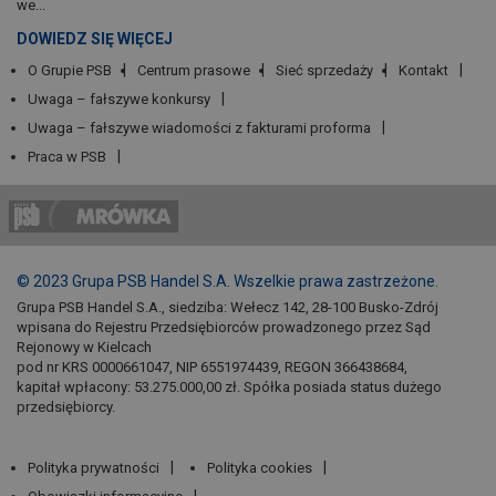
we...
DOWIEDZ SIĘ WIĘCEJ
O Grupie PSB
Centrum prasowe
Sieć sprzedaży
Kontakt
Uwaga – fałszywe konkursy
Uwaga – fałszywe wiadomości z fakturami proforma
Praca w PSB
© 2023 Grupa PSB Handel S.A. Wszelkie prawa zastrzeżone.
Grupa PSB Handel S.A., siedziba: Wełecz 142, 28-100 Busko-Zdrój
wpisana do Rejestru Przedsiębiorców prowadzonego przez Sąd
Rejonowy w Kielcach
pod nr KRS 0000661047, NIP 6551974439, REGON 366438684,
kapitał wpłacony: 53.275.000,00 zł. Spółka posiada status dużego
przedsiębiorcy.
Polityka prywatności
Polityka cookies