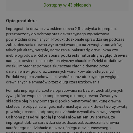
Dostępny w 43 sklepach
Opis produktu:
Impregnat do drewna z woskiem sosna 2,5 l Jedynka to preparat
przeznaczony do ochrony oraz dekoracyjnego wykańczania
powierzchni drewnianych. Produkt doskonale sprawdza się podczas
zabezpieczania drewna wykorzystywanego na zewnątrz budynków,
takich jak altany, pergole, ogrodzenia, balustrady, drzwi, okna czy
meble ogrodowe.
Kolor sosna podkreśla naturalny wygląd drewna
,
nadając powierzchni ciepły i estetyczny charakter. Dzięki dodatkowi
wosku impregnat pomaga skutecznie chronić drewno przed
działaniem wilgoci oraz zmiennych warunków atmosferycznych.
Produkt wspiera zachowanie trwałości oraz atrakcyjnego wyglądu
drewnianych elementów przez długi czas użytkowania.
Formuła impregnatu została opracowana na bazie trzech aktywnych
żywic, które wspierają kompleksową ochronę drewna. Zawarty w
składzie olej lniany pomaga głęboko penetrować strukturę drewna i
skutecznie odpychać wilgoć, natomiast żywica alkidowa tworzy trwałą
powłokę ochronną odporną na działanie czynników zewnętrznych.
Ochrona przed wilgocią i promieniowaniem UV
sprawia, że
impregnat dobrze sprawdza się podczas zabezpieczania drewna
narażonego na działanie deszczu, śniegu oraz intensywnego