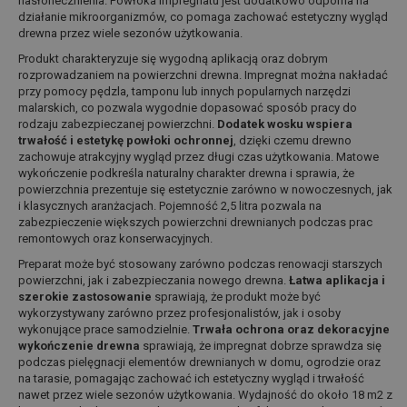
nasłonecznienia. Powłoka impregnatu jest dodatkowo odporna na
działanie mikroorganizmów, co pomaga zachować estetyczny wygląd
drewna przez wiele sezonów użytkowania.
Produkt charakteryzuje się wygodną aplikacją oraz dobrym
rozprowadzaniem na powierzchni drewna. Impregnat można nakładać
przy pomocy pędzla, tamponu lub innych popularnych narzędzi
malarskich, co pozwala wygodnie dopasować sposób pracy do
rodzaju zabezpieczanej powierzchni.
Dodatek wosku wspiera
trwałość i estetykę powłoki ochronnej
, dzięki czemu drewno
zachowuje atrakcyjny wygląd przez długi czas użytkowania. Matowe
wykończenie podkreśla naturalny charakter drewna i sprawia, że
powierzchnia prezentuje się estetycznie zarówno w nowoczesnych, jak
i klasycznych aranżacjach. Pojemność 2,5 litra pozwala na
zabezpieczenie większych powierzchni drewnianych podczas prac
remontowych oraz konserwacyjnych.
Preparat może być stosowany zarówno podczas renowacji starszych
powierzchni, jak i zabezpieczania nowego drewna.
Łatwa aplikacja i
szerokie zastosowanie
sprawiają, że produkt może być
wykorzystywany zarówno przez profesjonalistów, jak i osoby
wykonujące prace samodzielnie.
Trwała ochrona oraz dekoracyjne
wykończenie drewna
sprawiają, że impregnat dobrze sprawdza się
podczas pielęgnacji elementów drewnianych w domu, ogrodzie oraz
na tarasie, pomagając zachować ich estetyczny wygląd i trwałość
nawet przez wiele sezonów użytkowania. Wydajność do około 18 m2 z