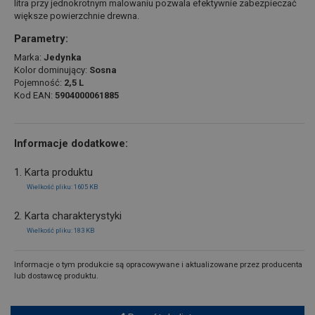
litra przy jednokrotnym malowaniu pozwala efektywnie zabezpieczać
większe powierzchnie drewna.
Parametry:
Marka:
Jedynka
Kolor dominujący:
Sosna
Pojemność:
2,5 L
Kod EAN:
5904000061885
Informacje dodatkowe:
1. Karta produktu
Wielkość pliku: 1605 KB
2. Karta charakterystyki
Wielkość pliku: 183 KB
Informacje o tym produkcie są opracowywane i aktualizowane przez producenta
lub dostawcę produktu.