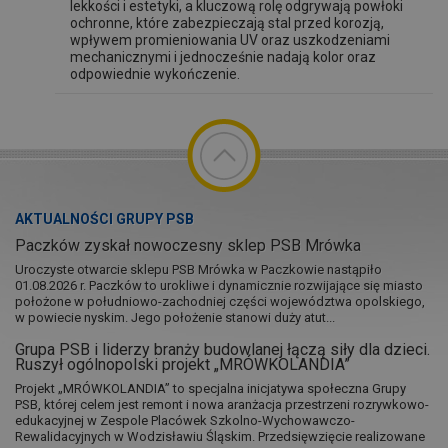
lekkości i estetyki, a kluczową rolę odgrywają powłoki
ochronne, które zabezpieczają stal przed korozją,
wpływem promieniowania UV oraz uszkodzeniami
mechanicznymi i jednocześnie nadają kolor oraz
odpowiednie wykończenie.
AKTUALNOŚCI GRUPY PSB
Paczków zyskał nowoczesny sklep PSB Mrówka
Uroczyste otwarcie sklepu PSB Mrówka w Paczkowie nastąpiło
01.08.2026 r. Paczków to urokliwe i dynamicznie rozwijające się miasto
położone w południowo-zachodniej części województwa opolskiego,
w powiecie nyskim. Jego położenie stanowi duży atut...
Grupa PSB i liderzy branży budowlanej łączą siły dla dzieci.
Ruszył ogólnopolski projekt „MRÓWKOLANDIA”
Projekt „MRÓWKOLANDIA” to specjalna inicjatywa społeczna Grupy
PSB, której celem jest remont i nowa aranżacja przestrzeni rozrywkowo-
edukacyjnej w Zespole Placówek Szkolno-Wychowawczo-
Rewalidacyjnych w Wodzisławiu Śląskim. Przedsięwzięcie realizowane