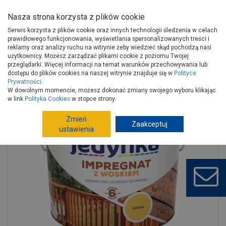
Nasza strona korzysta z plików cookie
Serwis korzysta z plików cookie oraz innych technologii śledzenia w celach
prawidłowego funkcjonowania, wyświetlania spersonalizowanych treści i
reklamy oraz analizy ruchu na witrynie żeby wiedzieć skąd pochodzą nasi
użytkownicy. Możesz zarządzać plikami cookie z poziomu Twojej
Strona główna
Wykończenie
Farby
Ochrona drewna
przeglądarki. Więcej informacji na temat warunków przechowywania lub
Impregnaty do drewna
dostępu do plików cookies na naszej witrynie znajduje się w
Polityce
Prywatności
.
Impregnat do drewna z woskiem sosna 2,5 L JEDYNKA
W dowolnym momencie, możesz dokonać zmiany swojego wyboru klikając
w link
Polityka Cookies
w stopce strony.
Zmień
Zaakceptuj
ustawienia