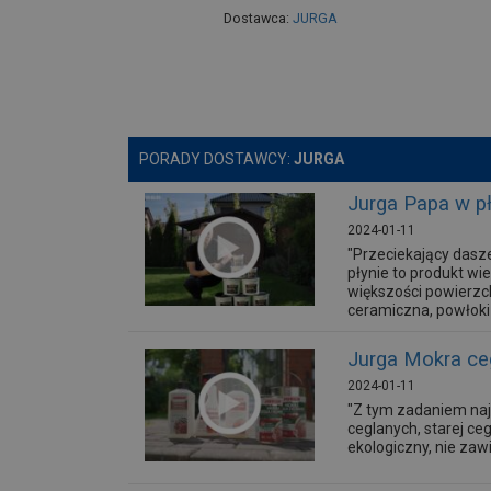
Dostawca:
JURGA
PORADY DOSTAWCY:
JURGA
Jurga Papa w pł
2024-01-11
"Przeciekający dasz
płynie to produkt wi
większości powierzch
ceramiczna, powłoki 
Jurga Mokra ceg
2024-01-11
"Z tym zadaniem najl
ceglanych, starej ce
ekologiczny, nie za