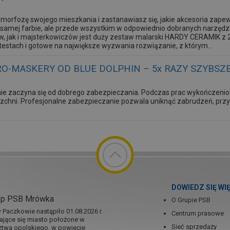
morfozę swojego mieszkania i zastanawiasz się, jakie akcesoria zape
 w samej farbie, ale przede wszystkim w odpowiednio dobranych narzęd
ów, jak i majsterkowiczów jest duży zestaw malarski HARDY CERAMIK 
estach i gotowe na największe wyzwania rozwiązanie, z którym...
O-MASKERY OD BLUE DOLPHIN – 5x RAZY SZYBSZ
ie zaczyna się od dobrego zabezpieczania. Podczas prac wykończeni
zchni. Profesjonalne zabezpieczanie pozwala uniknąć zabrudzeń, przys
DOWIEDZ SIĘ WI
ep PSB Mrówka
O Grupie PSB
Paczkowie nastąpiło 01.08.2026 r.
Centrum prasowe
jające się miasto położone w
Sieć sprzedaży
twa opolskiego, w powiecie