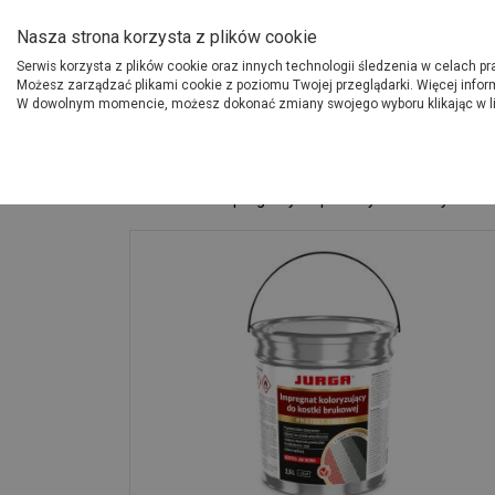
O Grupie PSB
Dostawcy
Jak dołąc
Nasza strona korzysta z plików cookie
Serwis korzysta z plików cookie oraz innych technologii śledzenia w celach p
Gdzi
Produkty
Możesz zarządzać plikami cookie z poziomu Twojej przeglądarki. Więcej infor
W dowolnym momencie, możesz dokonać zmiany swojego wyboru klikając w l
Strona główna
Budowa i remont
Impregnaty do podłoży betonowych