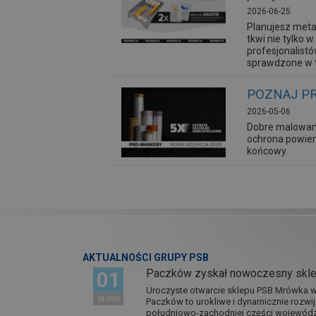
2026-06-25
Planujesz meta
tkwi nie tylko
profesjonalist
sprawdzone w t
POZNAJ PR
2026-05-06
Dobre malowan
ochrona powier
końcowy.
AKTUALNOŚCI GRUPY PSB
Paczków zyskał nowoczesny skl
01
Uroczyste otwarcie sklepu PSB Mrówka w 
08 2026
Paczków to urokliwe i dynamicznie rozwi
południowo-zachodniej części wojewódz