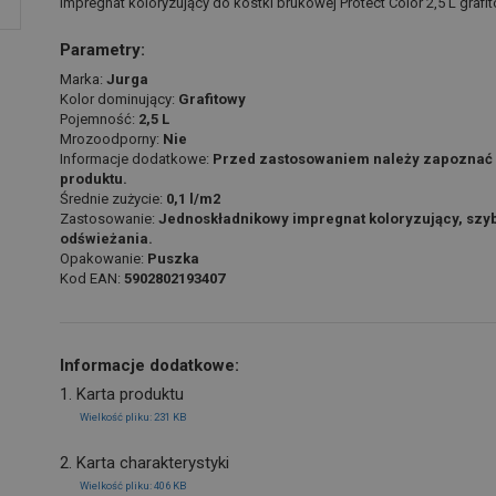
Impregnat koloryzujący do kostki brukowej Protect Color 2,5 L gra
Parametry:
Marka:
Jurga
Kolor dominujący:
Grafitowy
Pojemność:
2,5 L
Mrozoodporny:
Nie
Informacje dodatkowe:
Przed zastosowaniem należy zapoznać się
produktu.
Średnie zużycie:
0,1 l/m2
Zastosowanie:
Jednoskładnikowy impregnat koloryzujący, sz
odświeżania.
Opakowanie:
Puszka
Kod EAN:
5902802193407
Informacje dodatkowe:
1. Karta produktu
Wielkość pliku: 231 KB
2. Karta charakterystyki
Wielkość pliku: 406 KB