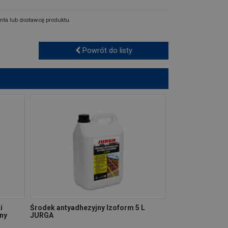
nta lub dostawcę produktu.
Powrót do listy
i
Środek antyadhezyjny Izoform 5 L
ony
JURGA