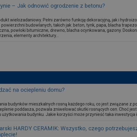
łynie – Jak odnowić ogrodzenie z betonu?
odukt wielozadaniowy. Pełni zarówno funkcję dekoracyjną, jak i hydroiz
 powierzchni budowlanych, takich jak: beton, tynk, papa, blacha trape
zna, powłoki bitumiczne, drewno, blacha ocynkowana, gazony. Doskon
zenia, elementy architektury...
dzać na ociepleniu domu?
nia budynków mieszkalnych rosną każdego roku, co jest związane z pod
eplenie poddasza, pozwala zniwelować skutki rosnących cen. Choć jest 
 użytkowania budynku. Jakie korzyści może przynieść taka inwestycja i
arski HARDY CERAMIK: Wszystko, czego potrzebujesz
plecie!