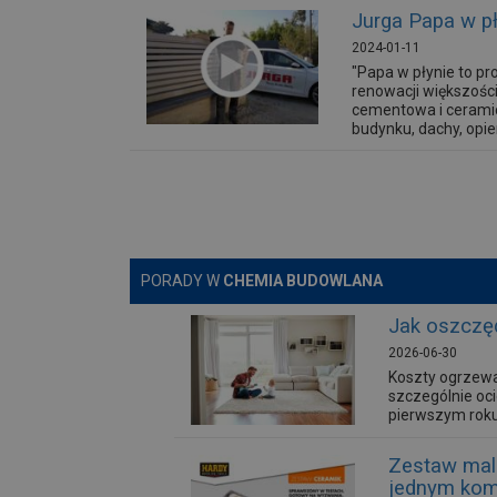
Jurga Papa w p
2024-01-11
"Papa w płynie to pr
renowacji większości
cementowa i ceramic
budynku, dachy, opier
PORADY W
CHEMIA BUDOWLANA
Jak oszczę
2026-06-30
Koszty ogrzewa
szczególnie oci
pierwszym roku
Zestaw mal
jednym kom