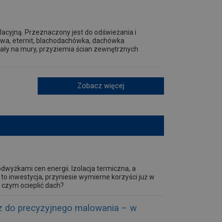
olacyjną. Przeznaczony jest do odświeżania i
zowa, eternit, blachodachówka, dachówka
ały na mury, przyziemia ścian zewnętrznych
Zobacz więcej
wyżkami cen energii. Izolacja termiczna, a
to inwestycja, przyniesie wymierne korzyści już w
 czym ocieplić dach?
 do precyzyjnego malowania – w