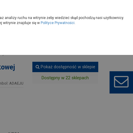
owoczesny
Wybierz sklep
az analizy ruchu na witrynie żeby wiedzieć skąd pochodzą nasi użytkownicy.
 witrynie znajduje się w
Polityce Prywatności
.
owych
owy
kowej
Pokaż dostępność w sklepie
Dostępny w 22 sklepach
mbol: ADAEJU