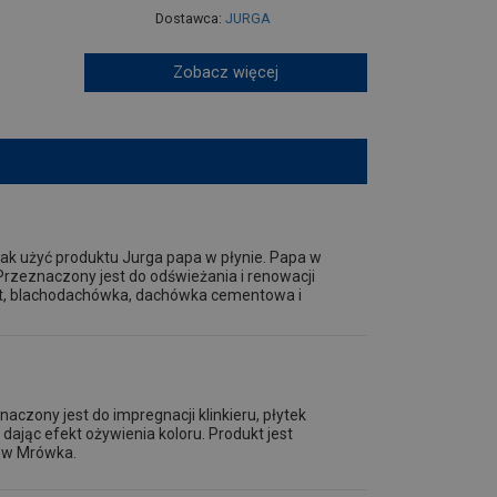
Dostawca:
JURGA
Zobacz więcej
jak użyć produktu Jurga papa w płynie. Papa w
 Przeznaczony jest do odświeżania i renowacji
rnit, blachodachówka, dachówka cementowa i
naczony jest do impregnacji klinkieru, płytek
dając efekt ożywienia koloru. Produkt jest
pów Mrówka.