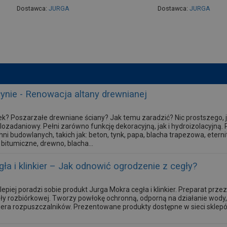
Dostawca:
JURGA
Dostawca:
JURGA
ynie - Renowacja altany drewnianej
ek? Poszarzałe drewniane ściany? Jak temu zaradzić? Nic prostszego, 
elozadaniowy. Pełni zarówno funkcję dekoracyjną, jak i hydroizolacyjną.
ni budowlanych, takich jak: beton, tynk, papa, blacha trapezowa, ete
bitumiczne, drewno, blacha...
ła i klinkier – Jak odnowić ogrodzenie z cegły?
epiej poradzi sobie produkt Jurga Mokra cegła i klinkier. Preparat przez
gły rozbiórkowej. Tworzy powłokę ochronną, odporną na działanie wody, 
wiera rozpuszczalników. Prezentowane produkty dostępne w sieci skle