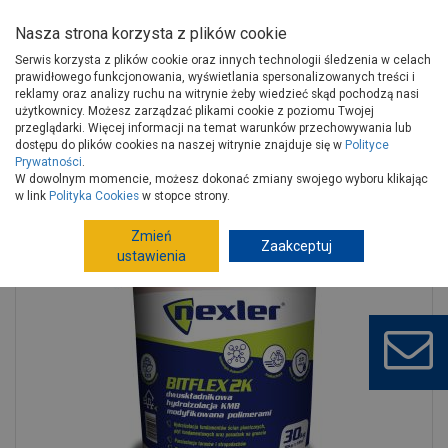
Nasza strona korzysta z plików cookie
Serwis korzysta z plików cookie oraz innych technologii śledzenia w celach
prawidłowego funkcjonowania, wyświetlania spersonalizowanych treści i
reklamy oraz analizy ruchu na witrynie żeby wiedzieć skąd pochodzą nasi
użytkownicy. Możesz zarządzać plikami cookie z poziomu Twojej
Strona główna
Budowa i remont
Izolacje wodochronne
przeglądarki. Więcej informacji na temat warunków przechowywania lub
Masy wodochronne
Masy wodochronne
dostępu do plików cookies na naszej witrynie znajduje się w
Polityce
Prywatności
.
Izolacja przeciwwodna grubowarstwowa dwuskładnikowa Bitflex 2K
W dowolnym momencie, możesz dokonać zmiany swojego wyboru klikając
NEXLER
w link
Polityka Cookies
w stopce strony.
Zmień
Zaakceptuj
ustawienia