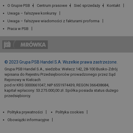
O Grupie PSB
Centrum prasowe
Sieć sprzedaży
Kontakt
Uwaga – fałszywe konkursy
Uwaga – fałszywe wiadomości z fakturami proforma
Praca w PSB
© 2023 Grupa PSB Handel S.A. Wszelkie prawa zastrzeżone.
Grupa PSB Handel S.A., siedziba: Wełecz 142, 28-100 Busko-Zdrój
wpisana do Rejestru Przedsiębiorców prowadzonego przez Sąd
Rejonowy w Kielcach
pod nr KRS 0000661047, NIP 6551974439, REGON 366438684,
kapitał wpłacony: 53.275.000,00 zł. Spółka posiada status dużego
przedsiębiorcy.
Polityka prywatności
Polityka cookies
Obowiązki informacyjne