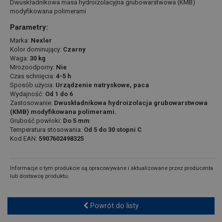
Dwuskładnikowa masa hydroizolacyjna grubowarstwowa (KMB)
modyfikowana polimerami
Parametry:
Marka:
Nexler
Kolor dominujący:
Czarny
Waga:
30 kg
Mrozoodporny:
Nie
Czas schnięcia:
4-5 h
Sposób użycia:
Urządzenie natryskowe, paca
Wydajność:
Od 1 do 6
Zastosowanie:
Dwuskładnikowa hydroizolacja grubowarstwowa
(KMB) modyfikowana polimerami.
Grubość powłoki:
Do 5 mm
Temperatura stosowania:
Od 5 do 30 stopni C
Kod EAN:
5907602498325
Informacje o tym produkcie są opracowywane i aktualizowane przez producenta
lub dostawcę produktu.
Powrót do listy