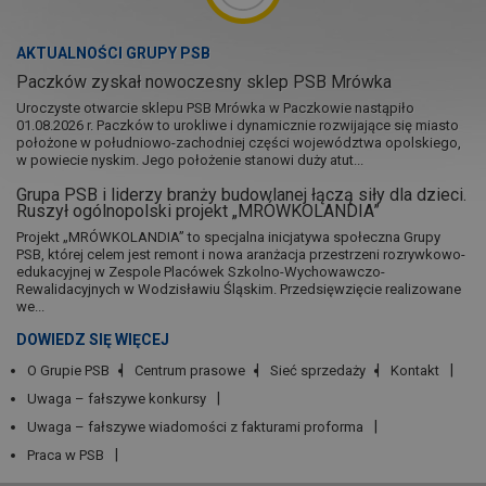
AKTUALNOŚCI GRUPY PSB
Paczków zyskał nowoczesny sklep PSB Mrówka
Uroczyste otwarcie sklepu PSB Mrówka w Paczkowie nastąpiło
01.08.2026 r. Paczków to urokliwe i dynamicznie rozwijające się miasto
położone w południowo-zachodniej części województwa opolskiego,
w powiecie nyskim. Jego położenie stanowi duży atut...
Grupa PSB i liderzy branży budowlanej łączą siły dla dzieci.
Ruszył ogólnopolski projekt „MRÓWKOLANDIA”
Projekt „MRÓWKOLANDIA” to specjalna inicjatywa społeczna Grupy
PSB, której celem jest remont i nowa aranżacja przestrzeni rozrywkowo-
edukacyjnej w Zespole Placówek Szkolno-Wychowawczo-
Rewalidacyjnych w Wodzisławiu Śląskim. Przedsięwzięcie realizowane
we...
DOWIEDZ SIĘ WIĘCEJ
O Grupie PSB
Centrum prasowe
Sieć sprzedaży
Kontakt
Uwaga – fałszywe konkursy
Uwaga – fałszywe wiadomości z fakturami proforma
Praca w PSB