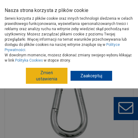
Nasza strona korzysta z plików cookie
Serwis korzysta z plików cookie oraz innych technologii śledzenia w celach
prawidłowego funkcjonowania, wyświetlania spersonalizowanych treści i
reklamy oraz analizy ruchu na witrynie żeby wiedzieć skąd pochodzą nasi
użytkownicy. Możesz zarządzać plikami cookie z poziomu Twojej
Strona główna
Narzędzia
Artykuły metalowe
przeglądarki. Więcej informacji na temat warunków przechowywania lub
Łańcuchy, liny
Akcesoria do lin, łańcuchów
dostępu do plików cookies na naszej witrynie znajduje się w
Polityce
Prywatności
.
Karabińczyk strażacki 4x40 mm STAHL
W dowolnym momencie, możesz dokonać zmiany swojego wyboru klikając
w link
Polityka Cookies
w stopce strony.
Zmień
Zaakceptuj
ustawienia