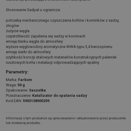
Stosowanie Sadpal-u ogranicza:
potrzebę mechanicznego czyszczenia kotłów i kominków z sadzy,
złogów
zużycie węgla
częstotliwość zapalenia się sadzy w kominach
emisję tlenku węgla do atmosfery
wyższe węglowodory aromatyczne WWA typu 3,4 benzopirenu
emisję siarki do atmosfery
szybkość korozji stalowych materiałów konstrukcyjnych palenisk
rusztowych kotła i instalacji odprowadzających spaliny
Parametry:
Marka:
Farkom
Waga:
50 g
Opakowanie:
Saszetka
Przeznaczenie:
Katalizator do spalania sadzy
Kod EAN:
5903138000209
Informacje o tym produkcie są opracowywane i aktualizowane przez producenta
lub dostawcę produktu.