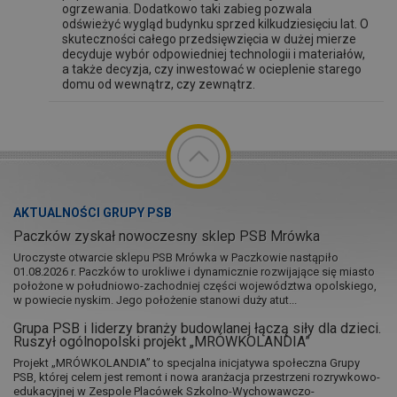
ogrzewania. Dodatkowo taki zabieg pozwala
odświeżyć wygląd budynku sprzed kilkudziesięciu lat. O
skuteczności całego przedsięwzięcia w dużej mierze
decyduje wybór odpowiedniej technologii i materiałów,
a także decyzja, czy inwestować w ocieplenie starego
domu od wewnątrz, czy zewnątrz.
AKTUALNOŚCI GRUPY PSB
Paczków zyskał nowoczesny sklep PSB Mrówka
Uroczyste otwarcie sklepu PSB Mrówka w Paczkowie nastąpiło
01.08.2026 r. Paczków to urokliwe i dynamicznie rozwijające się miasto
położone w południowo-zachodniej części województwa opolskiego,
w powiecie nyskim. Jego położenie stanowi duży atut...
Grupa PSB i liderzy branży budowlanej łączą siły dla dzieci.
Ruszył ogólnopolski projekt „MRÓWKOLANDIA”
Projekt „MRÓWKOLANDIA” to specjalna inicjatywa społeczna Grupy
PSB, której celem jest remont i nowa aranżacja przestrzeni rozrywkowo-
edukacyjnej w Zespole Placówek Szkolno-Wychowawczo-