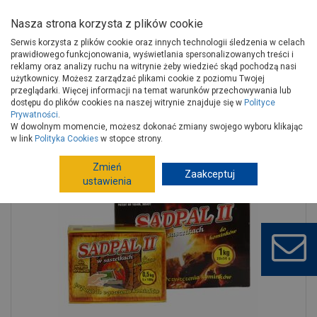
Nasza strona korzysta z plików cookie
Serwis korzysta z plików cookie oraz innych technologii śledzenia w celach
prawidłowego funkcjonowania, wyświetlania spersonalizowanych treści i
reklamy oraz analizy ruchu na witrynie żeby wiedzieć skąd pochodzą nasi
użytkownicy. Możesz zarządzać plikami cookie z poziomu Twojej
Strona główna
Instalacje
Ogrzewanie pomieszczeń
przeglądarki. Więcej informacji na temat warunków przechowywania lub
Kotły c.o.
Akcesoria do kotłów C. O.
dostępu do plików cookies na naszej witrynie znajduje się w
Polityce
Prywatności
.
Katalizator do czyszczenia kominów 50 g Sadpal DBM/FARKOM
W dowolnym momencie, możesz dokonać zmiany swojego wyboru klikając
w link
Polityka Cookies
w stopce strony.
Zmień
Zaakceptuj
ustawienia