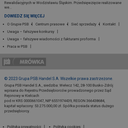
Rewalidacyjnych w Wodzisławiu Śląskim. Przedsięwzięcie realizowane
we...
DOWIEDZ SIĘ WIĘCEJ
O Grupie PSB
Centrum prasowe
Sieć sprzedaży
Kontakt
Uwaga – fałszywe konkursy
Uwaga – fałszywe wiadomości z fakturami proforma
Praca w PSB
© 2023 Grupa PSB Handel S.A. Wszelkie prawa zastrzeżone.
Grupa PSB Handel S.A., siedziba: Wełecz 142, 28-100 Busko-Zdrój
wpisana do Rejestru Przedsiębiorców prowadzonego przez Sąd
Rejonowy w Kielcach
pod nr KRS 0000661047, NIP 6551974439, REGON 366438684,
kapitał wpłacony: 53.275.000,00 zł. Spółka posiada status dużego
przedsiębiorcy.
Polityka prywatności
Polityka cookies