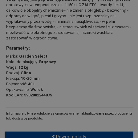
obrotowych, w temperaturze ok. 1150 st.C ZALETY: - twardy i lekki, -
całkowicie obojętny chemicznie - nie zmienia pH gleby, - bezwonny, -
odporny na wilgoć, pleśń i grzyby, - nie jest rozpuszczalny ani
wypłukiwany przez wodę, - minimalna nasiąkliwość, - w pełni
bezpieczny dla środowiska, - nie traci swoich właściwości z czasem -
możliwość wielokrotnego zastosowania, - szeroki wachlarz
zastosowań w ogrodnictwie.
Parametry:
Marka:
Garden Select
Kolor dominujący:
Brązowy
Waga:
12 kg
Rodzaj:
Glina
Frakcja:
10-20 mm
Pojemność:
40 L
Opakowanie:
Worek
Kod EAN:
5902082244875
Informacje o tym produkcie są opracowywane i aktualizowane przez producenta
lub dostawcę produktu.
Powrót do listy