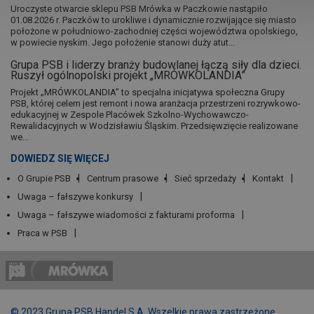
Uroczyste otwarcie sklepu PSB Mrówka w Paczkowie nastąpiło
01.08.2026 r. Paczków to urokliwe i dynamicznie rozwijające się miasto
położone w południowo-zachodniej części województwa opolskiego,
w powiecie nyskim. Jego położenie stanowi duży atut...
Grupa PSB i liderzy branży budowlanej łączą siły dla dzieci.
Ruszył ogólnopolski projekt „MRÓWKOLANDIA”
Projekt „MRÓWKOLANDIA” to specjalna inicjatywa społeczna Grupy
PSB, której celem jest remont i nowa aranżacja przestrzeni rozrywkowo-
edukacyjnej w Zespole Placówek Szkolno-Wychowawczo-
Rewalidacyjnych w Wodzisławiu Śląskim. Przedsięwzięcie realizowane
we...
DOWIEDZ SIĘ WIĘCEJ
O Grupie PSB
Centrum prasowe
Sieć sprzedaży
Kontakt
Uwaga – fałszywe konkursy
Uwaga – fałszywe wiadomości z fakturami proforma
Praca w PSB
© 2023 Grupa PSB Handel S.A. Wszelkie prawa zastrzeżone.