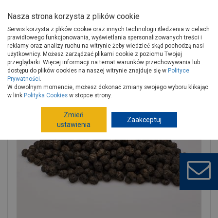
Nasza strona korzysta z plików cookie
Serwis korzysta z plików cookie oraz innych technologii śledzenia w celach
prawidłowego funkcjonowania, wyświetlania spersonalizowanych treści i
reklamy oraz analizy ruchu na witrynie żeby wiedzieć skąd pochodzą nasi
użytkownicy. Możesz zarządzać plikami cookie z poziomu Twojej
Strona główna
Wokół domu
Ogród, hobby
przeglądarki. Więcej informacji na temat warunków przechowywania lub
Kamień w ogrodzie
Kamień w ogrodzie
dostępu do plików cookies na naszej witrynie znajduje się w
Polityce
Prywatności
.
Keramzyt 10-20 mm, 40L GARDEN SELECT
W dowolnym momencie, możesz dokonać zmiany swojego wyboru klikając
w link
Polityka Cookies
w stopce strony.
Zmień
Zaakceptuj
ustawienia