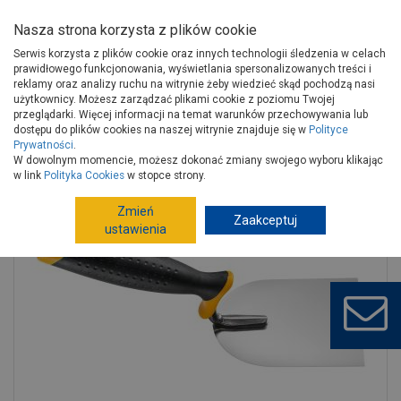
Nasza strona korzysta z plików cookie
Serwis korzysta z plików cookie oraz innych technologii śledzenia w celach
prawidłowego funkcjonowania, wyświetlania spersonalizowanych treści i
reklamy oraz analizy ruchu na witrynie żeby wiedzieć skąd pochodzą nasi
użytkownicy. Możesz zarządzać plikami cookie z poziomu Twojej
Strona główna
Narzędzia
Narzędzia ręczne, warsztat
przeglądarki. Więcej informacji na temat warunków przechowywania lub
Narzędzia murarskie
Kielnie
dostępu do plików cookies na naszej witrynie znajduje się w
Polityce
Prywatności
.
Kielnia sztukatorska 8 cm stal nierdzewna rączka 2K HARDY
W dowolnym momencie, możesz dokonać zmiany swojego wyboru klikając
w link
Polityka Cookies
w stopce strony.
Zmień
Zaakceptuj
ustawienia