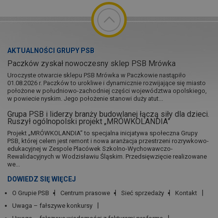
AKTUALNOŚCI GRUPY PSB
Paczków zyskał nowoczesny sklep PSB Mrówka
Uroczyste otwarcie sklepu PSB Mrówka w Paczkowie nastąpiło
01.08.2026 r. Paczków to urokliwe i dynamicznie rozwijające się miasto
położone w południowo-zachodniej części województwa opolskiego,
w powiecie nyskim. Jego położenie stanowi duży atut...
Grupa PSB i liderzy branży budowlanej łączą siły dla dzieci.
Ruszył ogólnopolski projekt „MRÓWKOLANDIA”
Projekt „MRÓWKOLANDIA” to specjalna inicjatywa społeczna Grupy
PSB, której celem jest remont i nowa aranżacja przestrzeni rozrywkowo-
edukacyjnej w Zespole Placówek Szkolno-Wychowawczo-
Rewalidacyjnych w Wodzisławiu Śląskim. Przedsięwzięcie realizowane
we...
DOWIEDZ SIĘ WIĘCEJ
O Grupie PSB
Centrum prasowe
Sieć sprzedaży
Kontakt
Uwaga – fałszywe konkursy