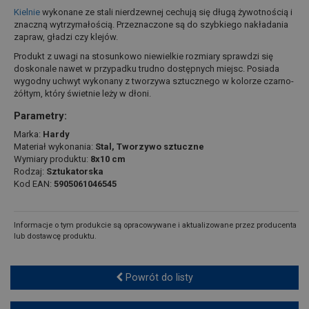
Kielnie
wykonane ze stali nierdzewnej cechują się długą żywotnością i
znaczną wytrzymałością. Przeznaczone są do szybkiego nakładania
zapraw, gładzi czy klejów.
Produkt z uwagi na stosunkowo niewielkie rozmiary sprawdzi się
doskonale nawet w przypadku trudno dostępnych miejsc. Posiada
wygodny uchwyt wykonany z tworzywa sztucznego w kolorze czarno-
żółtym, który świetnie leży w dłoni.
Parametry:
Marka:
Hardy
Materiał wykonania:
Stal, Tworzywo sztuczne
Wymiary produktu:
8x10 cm
Rodzaj:
Sztukatorska
Kod EAN:
5905061046545
Informacje o tym produkcie są opracowywane i aktualizowane przez producenta
lub dostawcę produktu.
Powrót do listy