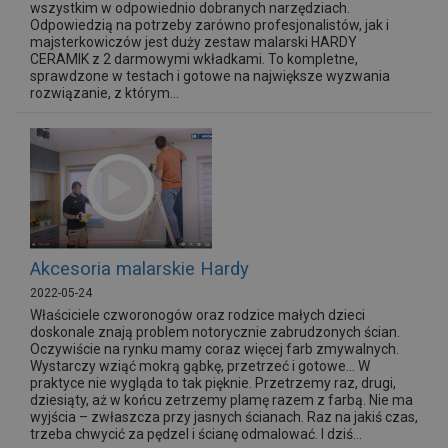
wszystkim w odpowiednio dobranych narzędziach.
Odpowiedzią na potrzeby zarówno profesjonalistów, jak i
majsterkowiczów jest duży zestaw malarski HARDY
CERAMIK z 2 darmowymi wkładkami. To kompletne,
sprawdzone w testach i gotowe na największe wyzwania
rozwiązanie, z którym...
Akcesoria malarskie Hardy
2022-05-24
Właściciele czworonogów oraz rodzice małych dzieci
doskonale znają problem notorycznie zabrudzonych ścian.
Oczywiście na rynku mamy coraz więcej farb zmywalnych.
Wystarczy wziąć mokrą gąbkę, przetrzeć i gotowe… W
praktyce nie wygląda to tak pięknie. Przetrzemy raz, drugi,
dziesiąty, aż w końcu zetrzemy plamę razem z farbą. Nie ma
wyjścia – zwłaszcza przy jasnych ścianach. Raz na jakiś czas,
trzeba chwycić za pędzel i ścianę odmalować. I dziś...