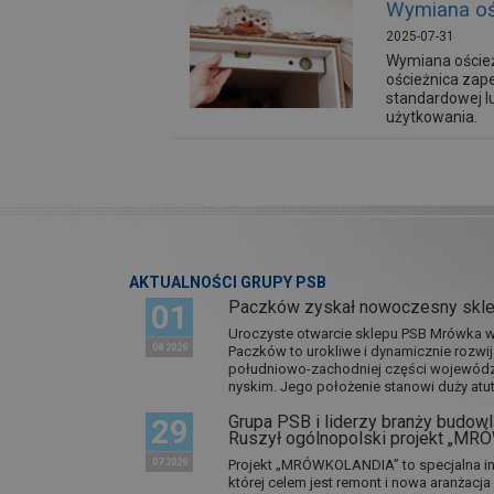
Wymiana ośc
2025-07-31
Wymiana oścież
ościeżnica zape
standardowej l
użytkowania.
AKTUALNOŚCI GRUPY PSB
Paczków zyskał nowoczesny skl
01
Uroczyste otwarcie sklepu PSB Mrówka w 
08 2026
Paczków to urokliwe i dynamicznie rozwi
południowo-zachodniej części wojewódz
nyskim. Jego położenie stanowi duży atut.
Grupa PSB i liderzy branży budowla
29
Ruszył ogólnopolski projekt „M
07 2026
Projekt „MRÓWKOLANDIA” to specjalna in
której celem jest remont i nowa aranżacj