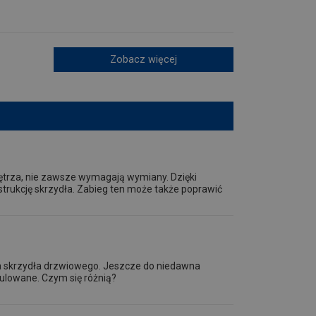
Zobacz więcej
nętrza, nie zawsze wymagają wymiany. Dzięki
trukcję skrzydła. Zabieg ten może także poprawić
a skrzydła drzwiowego. Jeszcze do niedawna
gulowane. Czym się różnią?