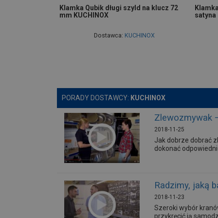
Klamka Qubik długi szyld na klucz 72
Klamka
mm KUCHINOX
satyna
Dostawca:
KUCHINOX
PORADY DOSTAWCY:
KUCHINOX
Zlewozmywak – 
2018-11-25
Jak dobrze dobrać z
dokonać odpowiedni
Radzimy, jaką b
2018-11-23
Szeroki wybór kranó
przykręcić ją samodzi