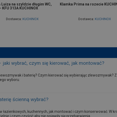
 Luiza na szyldzie długim WC,
Klamka Prima na rozecie KUCH
 - KFU 313A KUCHINOX
Dostawca:
KUCHINOX
Dostawca:
KUCHINOX
jaki wybrać, czym się kierować, jak montować?
lewozmywak i baterię? Czym kierować się wybierając zlewozmywak? Zo
ego wyboru.
aterię ścienną wybrać?
w łazienkowych, kuchennych, jak montować i czym konserwować. W krót
elnie i czym czyścić aby nie pojawiły się przebarwienia.