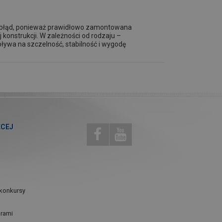
o błąd, ponieważ prawidłowo zamontowana
 konstrukcji. W zależności od rodzaju –
ływa na szczelność, stabilność i wygodę
ĘCEJ
konkursy
urami