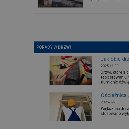
PORADY W
DRZWI
Jak obić dr
2025-11-30
Drzwi, które z
tapicerowaniu 
tłumienie dźwi
Ościeżnica 
2025-09-30
Większość drzw
stosowano wyłą