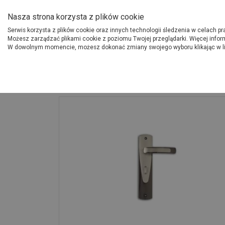
O Grupie PSB
Dostawcy
Jak dołąc
Nasza strona korzysta z plików cookie
Serwis korzysta z plików cookie oraz innych technologii śledzenia w celach p
Gdzi
Produkty
Możesz zarządzać plikami cookie z poziomu Twojej przeglądarki. Więcej infor
W dowolnym momencie, możesz dokonać zmiany swojego wyboru klikając w l
Strona główna
Wykończenie
Klamka Grafit na szyldzie długim WC - K