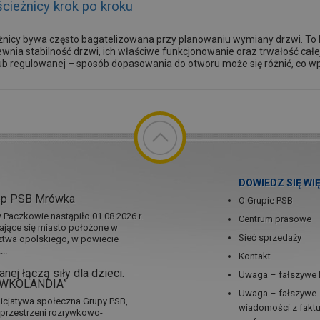
ieżnicy krok po kroku
nicy bywa często bagatelizowana przy planowaniu wymiany drzwi. T
wnia stabilność drzwi, ich właściwe funkcjonowanie oraz trwałość całej
ub regulowanej – sposób dopasowania do otworu może się różnić, co wp
DOWIEDZ SIĘ WI
ep PSB Mrówka
O Grupie PSB
Paczkowie nastąpiło 01.08.2026 r.
Centrum prasowe
jające się miasto położone w
Sieć sprzedaży
twa opolskiego, w powiecie
..
Kontakt
nej łączą siły dla dzieci.
Uwaga – fałszywe 
RÓWKOLANDIA”
Uwaga – fałszywe
icjatywa społeczna Grupy PSB,
wiadomości z fakt
a przestrzeni rozrywkowo-