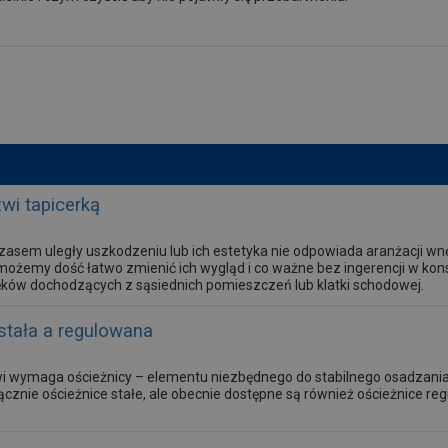
zwi tapicerką
 czasem uległy uszkodzeniu lub ich estetyka nie odpowiada aranżacji w
możemy dość łatwo zmienić ich wygląd i co ważne bez ingerencji w kons
ęków dochodzących z sąsiednich pomieszczeń lub klatki schodowej.
stała a regulowana
i wymaga ościeżnicy – elementu niezbędnego do stabilnego osadzani
cznie ościeżnice stałe, ale obecnie dostępne są również ościeżnice re