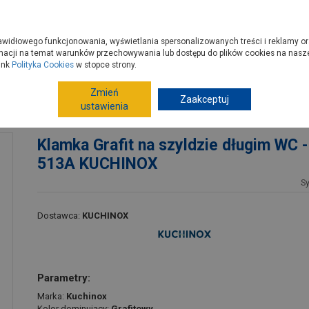
zyć do PSB?
Budowa domu - krok po kroku
Dla Fachowców
Dom N
rawidłowego funkcjonowania, wyświetlania spersonalizowanych treści i reklamy or
e kupisz
Porady
macji na temat warunków przechowywania lub dostępu do plików cookies na naszej
ink
Polityka Cookies
w stopce strony.
Zmień
Drzwi
Akcesoria do drzwi
Zaakceptuj
Klamki do drzwi
ustawienia
JG 513A KUCHINOX
Klamka Grafit na szyldzie długim WC 
513A KUCHINOX
S
Dostawca:
KUCHINOX
Parametry:
Marka:
Kuchinox
Kolor dominujący:
Grafitowy