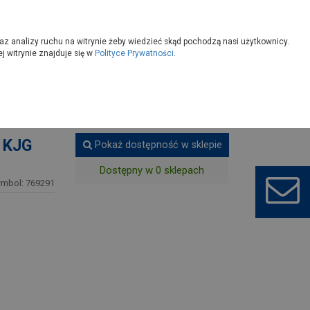
owoczesny
Wybierz sklep
az analizy ruchu na witrynie żeby wiedzieć skąd pochodzą nasi użytkownicy.
 witrynie znajduje się w
Polityce Prywatności
.
- KJG
Pokaż dostępność w sklepie
Dostępny w 0 sklepach
ymbol: 769291