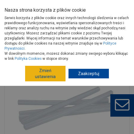
Nasza strona korzysta z plików cookie
Serwis korzysta z plików cookie oraz innych technologii śledzenia w celach
prawidłowego funkcjonowania, wyświetlania spersonalizowanych treści i
reklamy oraz analizy ruchu na witrynie żeby wiedzieć skąd pochodzą nasi
użytkownicy. Możesz zarządzać plikami cookie z poziomu Twojej
Strona główna
Narzędzia
Elektronarzędzia, osprzęt
przeglądarki. Więcej informacji na temat warunków przechowywania lub
Lutownice, pistolety do kleju, opalarki
dostępu do plików cookies na naszej witrynie znajduje się w
Polityce
Prywatności
.
Akcesoria do lutowania, klejenia
W dowolnym momencie, możesz dokonać zmiany swojego wyboru klikając
Klej 100 g uniwersalny 12x200 mm gen-t MODECO EXPERT
w link
Polityka Cookies
w stopce strony.
Zmień
Zaakceptuj
ustawienia