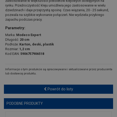
zastosowanie w większości pistoletów klejowych dostępnych na
rynku. Przeźroczystość kleju umożliwia jego zastosowanie w wielu
dziedzinach i daje przejrzystą spoinę. Czas wiązania, 20 - 25 sekund,
pozwala na szybkie wykonanie połączeń. Nie wydziela przykrego
zapachu podczas pracy.
Parametry:
Marka:
Modeco Expert
Długość:
20 cm
Podłoże:
Karton, deski, plastik
Rozmiar:
1,2 cm
Kod EAN:
5906757906518
Informacje o tym produkcie są opracowywane i aktualizowane przez producenta
lub dostawcę produktu.
Powrót do listy
PODOBNE PRODUKTY