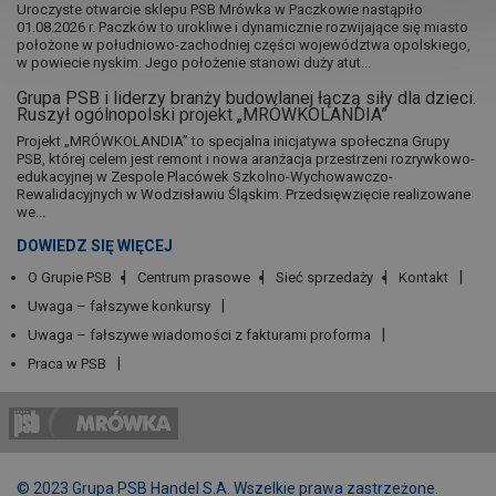
Uroczyste otwarcie sklepu PSB Mrówka w Paczkowie nastąpiło
01.08.2026 r. Paczków to urokliwe i dynamicznie rozwijające się miasto
położone w południowo-zachodniej części województwa opolskiego,
w powiecie nyskim. Jego położenie stanowi duży atut...
Grupa PSB i liderzy branży budowlanej łączą siły dla dzieci.
Ruszył ogólnopolski projekt „MRÓWKOLANDIA”
Projekt „MRÓWKOLANDIA” to specjalna inicjatywa społeczna Grupy
PSB, której celem jest remont i nowa aranżacja przestrzeni rozrywkowo-
edukacyjnej w Zespole Placówek Szkolno-Wychowawczo-
Rewalidacyjnych w Wodzisławiu Śląskim. Przedsięwzięcie realizowane
we...
DOWIEDZ SIĘ WIĘCEJ
O Grupie PSB
Centrum prasowe
Sieć sprzedaży
Kontakt
Uwaga – fałszywe konkursy
Uwaga – fałszywe wiadomości z fakturami proforma
Praca w PSB
© 2023 Grupa PSB Handel S.A. Wszelkie prawa zastrzeżone.