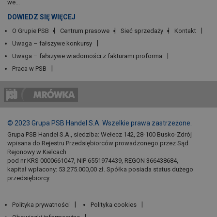
we...
DOWIEDZ SIĘ WIĘCEJ
O Grupie PSB
Centrum prasowe
Sieć sprzedaży
Kontakt
Uwaga – fałszywe konkursy
Uwaga – fałszywe wiadomości z fakturami proforma
Praca w PSB
© 2023 Grupa PSB Handel S.A. Wszelkie prawa zastrzeżone.
Grupa PSB Handel S.A., siedziba: Wełecz 142, 28-100 Busko-Zdrój
wpisana do Rejestru Przedsiębiorców prowadzonego przez Sąd
Rejonowy w Kielcach
pod nr KRS 0000661047, NIP 6551974439, REGON 366438684,
kapitał wpłacony: 53.275.000,00 zł. Spółka posiada status dużego
przedsiębiorcy.
Polityka prywatności
Polityka cookies