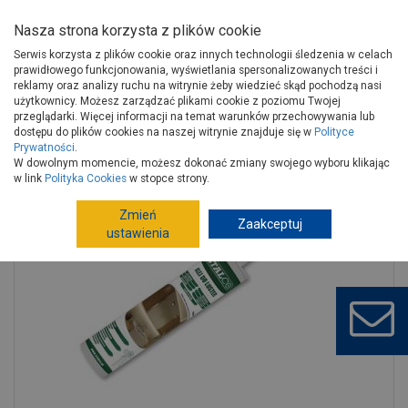
Nasza strona korzysta z plików cookie
Serwis korzysta z plików cookie oraz innych technologii śledzenia w celach
prawidłowego funkcjonowania, wyświetlania spersonalizowanych treści i
reklamy oraz analizy ruchu na witrynie żeby wiedzieć skąd pochodzą nasi
użytkownicy. Możesz zarządzać plikami cookie z poziomu Twojej
Strona główna
Wykończenie
Chemia budowlana
Kleje
przeglądarki. Więcej informacji na temat warunków przechowywania lub
Pozostałe kleje, masy
Klej do luster bezbarwny 300 ml STALCO
dostępu do plików cookies na naszej witrynie znajduje się w
Polityce
Prywatności
.
W dowolnym momencie, możesz dokonać zmiany swojego wyboru klikając
w link
Polityka Cookies
w stopce strony.
Zmień
Zaakceptuj
ustawienia