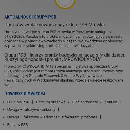
AKTUALNOŚCI GRUPY PSB
Paczków zyskał nowoczesny sklep PSB Mrówka
Uroczyste otwarcie sklepu PSB Mrówka w Paczkowie nastąpiło
01.08.2026 r. Paczków to urokliwe i dynamicznie rozwijające się miasto
położone w południowo-zachodniej części województwa opolskiego,
w powiecie nyskim. Jego położenie stanowi duży atut...
Grupa PSB i liderzy branży budowlanej łączą siły dla dzieci.
Ruszył ogólnopolski projekt „MRÓWKOLANDIA”
Projekt „MRÓWKOLANDIA” to specjalna inicjatywa społeczna Grupy
PSB, której celem jest remont i nowa aranżacja przestrzeni rozrywkowo-
edukacyjnej w Zespole Placówek Szkolno-Wychowawczo-
Rewalidacyjnych w Wodzisławiu Śląskim. Przedsięwzięcie realizowane
we...
DOWIEDZ SIĘ WIĘCEJ
O Grupie PSB
Centrum prasowe
Sieć sprzedaży
Kontakt
Uwaga – fałszywe konkursy
Uwaga – fałszywe wiadomości z fakturami proforma
Praca w PSB