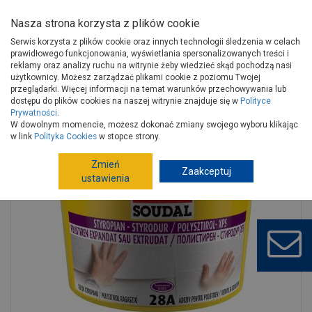
Nasza strona korzysta z plików cookie
Serwis korzysta z plików cookie oraz innych technologii śledzenia w celach
prawidłowego funkcjonowania, wyświetlania spersonalizowanych treści i
reklamy oraz analizy ruchu na witrynie żeby wiedzieć skąd pochodzą nasi
użytkownicy. Możesz zarządzać plikami cookie z poziomu Twojej
Strona główna
Wykończenie
Chemia budowlana
Kleje
przeglądarki. Więcej informacji na temat warunków przechowywania lub
Kleje uniwersalne
Klej do styropianu 28A - 5 kg SOUDAL
dostępu do plików cookies na naszej witrynie znajduje się w
Polityce
Prywatności
.
W dowolnym momencie, możesz dokonać zmiany swojego wyboru klikając
w link
Polityka Cookies
w stopce strony.
Zmień
Zaakceptuj
ustawienia