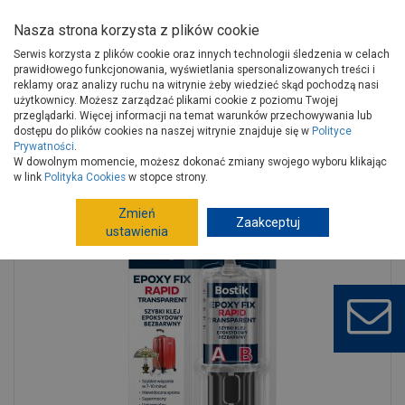
Nasza strona korzysta z plików cookie
Serwis korzysta z plików cookie oraz innych technologii śledzenia w celach
prawidłowego funkcjonowania, wyświetlania spersonalizowanych treści i
reklamy oraz analizy ruchu na witrynie żeby wiedzieć skąd pochodzą nasi
użytkownicy. Możesz zarządzać plikami cookie z poziomu Twojej
Strona główna
Wykończenie
Chemia budowlana
Kleje
przeglądarki. Więcej informacji na temat warunków przechowywania lub
Kleje uniwersalne
dostępu do plików cookies na naszej witrynie znajduje się w
Polityce
Prywatności
.
Klej epoksydowy bezbarwny 2x3 ml Epoxy fix Rapid Transparent
W dowolnym momencie, możesz dokonać zmiany swojego wyboru klikając
BOSTIK
w link
Polityka Cookies
w stopce strony.
Zmień
Zaakceptuj
ustawienia