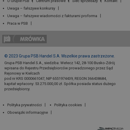
O Grupie PSB
Centrum prasowe
Sieć sprzedaży
Kontakt
Uwaga – fałszywe konkursy
Uwaga – fałszywe wiadomości z fakturami proforma
Praca w PSB
© 2023 Grupa PSB Handel S.A. Wszelkie prawa zastrzeżone.
Grupa PSB Handel S.A., siedziba: Wełecz 142, 28-100 Busko-Zdrój
wpisana do Rejestru Przedsiębiorców prowadzonego przez Sąd
Rejonowy w Kielcach
pod nr KRS 0000661047, NIP 6551974439, REGON 366438684,
kapitał wpłacony: 53.275.000,00 zł. Spółka posiada status dużego
przedsiębiorcy.
Polityka prywatności
Polityka cookies
Obowiązki informacyjne