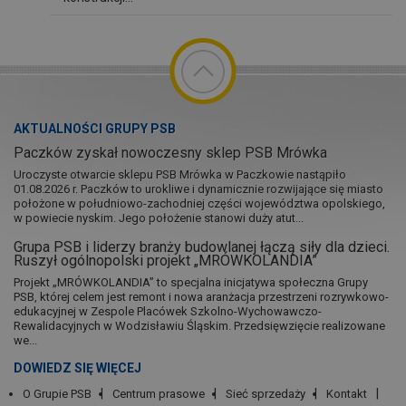
AKTUALNOŚCI GRUPY PSB
Paczków zyskał nowoczesny sklep PSB Mrówka
Uroczyste otwarcie sklepu PSB Mrówka w Paczkowie nastąpiło
01.08.2026 r. Paczków to urokliwe i dynamicznie rozwijające się miasto
położone w południowo-zachodniej części województwa opolskiego,
w powiecie nyskim. Jego położenie stanowi duży atut...
Grupa PSB i liderzy branży budowlanej łączą siły dla dzieci.
Ruszył ogólnopolski projekt „MRÓWKOLANDIA”
Projekt „MRÓWKOLANDIA” to specjalna inicjatywa społeczna Grupy
PSB, której celem jest remont i nowa aranżacja przestrzeni rozrywkowo-
edukacyjnej w Zespole Placówek Szkolno-Wychowawczo-
Rewalidacyjnych w Wodzisławiu Śląskim. Przedsięwzięcie realizowane
we...
DOWIEDZ SIĘ WIĘCEJ
O Grupie PSB
Centrum prasowe
Sieć sprzedaży
Kontakt