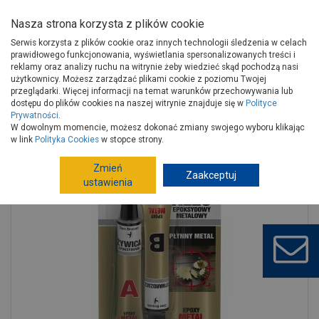
Nasza strona korzysta z plików cookie
Serwis korzysta z plików cookie oraz innych technologii śledzenia w celach
prawidłowego funkcjonowania, wyświetlania spersonalizowanych treści i
reklamy oraz analizy ruchu na witrynie żeby wiedzieć skąd pochodzą nasi
użytkownicy. Możesz zarządzać plikami cookie z poziomu Twojej
Strona główna
Wykończenie
Chemia budowlana
Kleje
przeglądarki. Więcej informacji na temat warunków przechowywania lub
Kleje uniwersalne
dostępu do plików cookies na naszej witrynie znajduje się w
Polityce
Prywatności
.
Klej epoksydowy metalowy 2x20 ml Epoxy-metal DEN BRAVEN
W dowolnym momencie, możesz dokonać zmiany swojego wyboru klikając
w link
Polityka Cookies
w stopce strony.
Zmień
Zaakceptuj
ustawienia