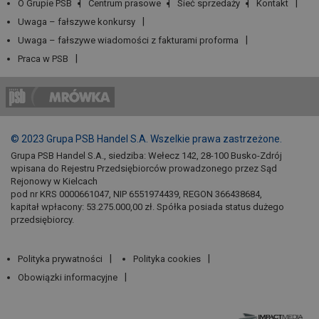
O Grupie PSB
Centrum prasowe
Sieć sprzedaży
Kontakt
Uwaga – fałszywe konkursy
Uwaga – fałszywe wiadomości z fakturami proforma
Praca w PSB
© 2023 Grupa PSB Handel S.A. Wszelkie prawa zastrzeżone.
Grupa PSB Handel S.A., siedziba: Wełecz 142, 28-100 Busko-Zdrój
wpisana do Rejestru Przedsiębiorców prowadzonego przez Sąd
Rejonowy w Kielcach
pod nr KRS 0000661047, NIP 6551974439, REGON 366438684,
kapitał wpłacony: 53.275.000,00 zł. Spółka posiada status dużego
przedsiębiorcy.
Polityka prywatności
Polityka cookies
Obowiązki informacyjne