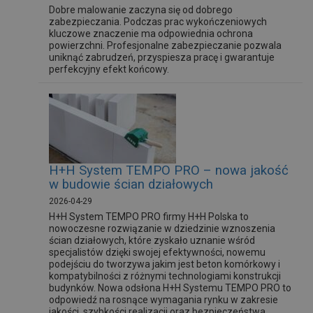
Dobre malowanie zaczyna się od dobrego
zabezpieczania. Podczas prac wykończeniowych
kluczowe znaczenie ma odpowiednia ochrona
powierzchni. Profesjonalne zabezpieczanie pozwala
uniknąć zabrudzeń, przyspiesza pracę i gwarantuje
perfekcyjny efekt końcowy.
H+H System TEMPO PRO – nowa jakość
w budowie ścian działowych
2026-04-29
H+H System TEMPO PRO firmy H+H Polska to
nowoczesne rozwiązanie w dziedzinie wznoszenia
ścian działowych, które zyskało uznanie wśród
specjalistów dzięki swojej efektywności, nowemu
podejściu do tworzywa jakim jest beton komórkowy i
kompatybilności z różnymi technologiami konstrukcji
budynków. Nowa odsłona H+H Systemu TEMPO PRO to
odpowiedź na rosnące wymagania rynku w zakresie
jakości, szybkości realizacji oraz bezpieczeństwa