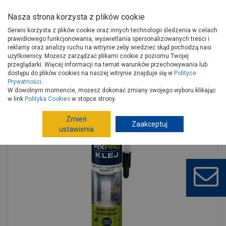
Nasza strona korzysta z plików cookie
Serwis korzysta z plików cookie oraz innych technologii śledzenia w celach
prawidłowego funkcjonowania, wyświetlania spersonalizowanych treści i
reklamy oraz analizy ruchu na witrynie żeby wiedzieć skąd pochodzą nasi
użytkownicy. Możesz zarządzać plikami cookie z poziomu Twojej
Strona główna
Wykończenie
Chemia budowlana
Kleje
przeglądarki. Więcej informacji na temat warunków przechowywania lub
Kleje uniwersalne
dostępu do plików cookies na naszej witrynie znajduje się w
Polityce
Prywatności
.
Klej Listwy - Kasetony - Rozety 300 ml BOSTIK FIXPRO
W dowolnym momencie, możesz dokonać zmiany swojego wyboru klikając
w link
Polityka Cookies
w stopce strony.
Zmień
Zaakceptuj
ustawienia