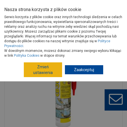
Nasza strona korzysta z plików cookie
Serwis korzysta z plików cookie oraz innych technologii śledzenia w celach
prawidłowego funkcjonowania, wyświetlania spersonalizowanych treści i
reklamy oraz analizy ruchu na witrynie żeby wiedzieć skąd pochodzą nasi
użytkownicy. Możesz zarządzać plikami cookie z poziomu Twojej
Strona główna
Wykończenie
Chemia budowlana
Kleje
przeglądarki. Więcej informacji na temat warunków przechowywania lub
Kleje uniwersalne
Klej montażowy CB300 - 290 g CERESIT
dostępu do plików cookies na naszej witrynie znajduje się w
Polityce
Prywatności
.
W dowolnym momencie, możesz dokonać zmiany swojego wyboru klikając
w link
Polityka Cookies
w stopce strony.
Zmień
Zaakceptuj
ustawienia