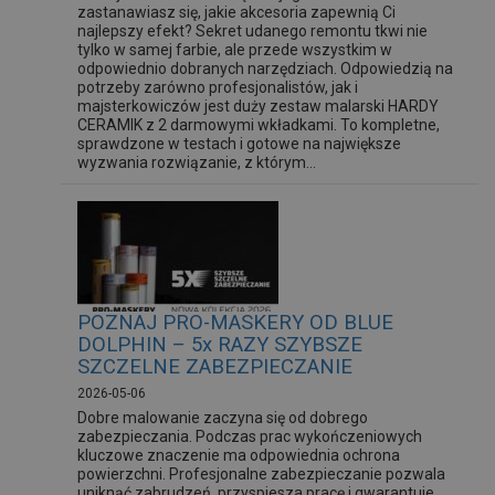
zastanawiasz się, jakie akcesoria zapewnią Ci
najlepszy efekt? Sekret udanego remontu tkwi nie
tylko w samej farbie, ale przede wszystkim w
odpowiednio dobranych narzędziach. Odpowiedzią na
potrzeby zarówno profesjonalistów, jak i
majsterkowiczów jest duży zestaw malarski HARDY
CERAMIK z 2 darmowymi wkładkami. To kompletne,
sprawdzone w testach i gotowe na największe
wyzwania rozwiązanie, z którym...
POZNAJ PRO-MASKERY OD BLUE
DOLPHIN – 5x RAZY SZYBSZE
SZCZELNE ZABEZPIECZANIE
2026-05-06
Dobre malowanie zaczyna się od dobrego
zabezpieczania. Podczas prac wykończeniowych
kluczowe znaczenie ma odpowiednia ochrona
powierzchni. Profesjonalne zabezpieczanie pozwala
uniknąć zabrudzeń, przyspiesza pracę i gwarantuje