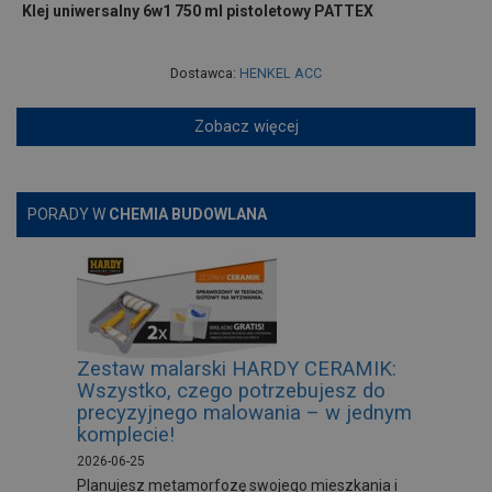
Klej uniwersalny 6w1 750 ml pistoletowy PATTEX
Dostawca:
HENKEL ACC
Zobacz więcej
PORADY W
CHEMIA BUDOWLANA
Zestaw malarski HARDY CERAMIK:
Wszystko, czego potrzebujesz do
precyzyjnego malowania – w jednym
komplecie!
2026-06-25
Planujesz metamorfozę swojego mieszkania i