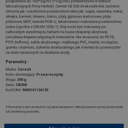
podpierania do 100* kg/m2 (*12g/cm2 potwierdzone w testach
laboratoryjnych firmy Henkel). Ceresit CB 300 doskonale klei zarówno
chłonne jak i niechłonne powierzchnie takie jak: cegła, ceramika, metal,
sklejka, kamień, drewno, beton, płyty gipsowo-kartonowe, płyty
pilśniowe, MDF, twarde PCW-U, lakierowane i malowane powierzchnie,
lustra (zgodne z DIN EN 1036-1). Klej może być malowany po
całkowitym wyschnięciu farbami na bazie dyspersji akrylowej.
Umożliwia klejenie wilgotnych materiałów. Nie stosować do PP, PE,
PTFE (teflonu), szkła akrylowego, miękkiego PVC, miedzi, mosiądzu,
granitu i marmuru, szklenia strukturalnego jak również do powierzchni
na stałe narażonych na działanie wody.
Parametry:
Marka:
Ceresit
Kolor dominujący:
Przezroczysty
Waga:
290 g
Seria:
CB300
Kod EAN:
9000101124125
Informacje o tym produkcie są opracowywane i aktualizowane przez producenta
lub dostawcę produktu.