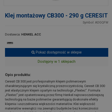
Klej montażowy CB300 - 290 g CERESIT
Symbol: ADGQFW
Dostawca:
HENKEL ACC
Pokaż dostępność w sklepie
Dostępny w 1 sklepach
Opis produktu:
Ceresit CB 300 jest profesjonalnym klejem polimerowym
charakteryzującym się krystaliczną przezroczystością. Ceresit CB 300
jest elastycznym klejem opartym na technologii „Flextec”. Formuła
„Flextec” jest opatentowaną przez firmę Henkel najnowocześniejszą
technologią na bazie polimerów gwarantującą doskonałe efekty
klejenia i uszczelniania większości materiałów. Klei większość
materiałów wewnątrz i na zewnątrz budynków bez konieczności