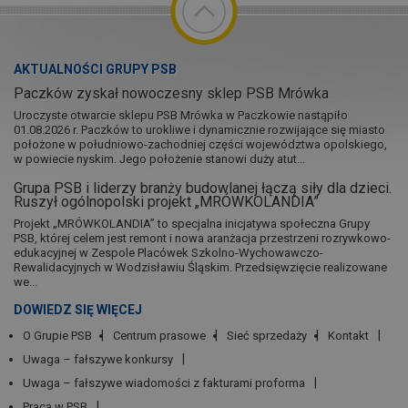
AKTUALNOŚCI GRUPY PSB
Paczków zyskał nowoczesny sklep PSB Mrówka
Uroczyste otwarcie sklepu PSB Mrówka w Paczkowie nastąpiło
01.08.2026 r. Paczków to urokliwe i dynamicznie rozwijające się miasto
położone w południowo-zachodniej części województwa opolskiego,
w powiecie nyskim. Jego położenie stanowi duży atut...
Grupa PSB i liderzy branży budowlanej łączą siły dla dzieci.
Ruszył ogólnopolski projekt „MRÓWKOLANDIA”
Projekt „MRÓWKOLANDIA” to specjalna inicjatywa społeczna Grupy
PSB, której celem jest remont i nowa aranżacja przestrzeni rozrywkowo-
edukacyjnej w Zespole Placówek Szkolno-Wychowawczo-
Rewalidacyjnych w Wodzisławiu Śląskim. Przedsięwzięcie realizowane
we...
DOWIEDZ SIĘ WIĘCEJ
O Grupie PSB
Centrum prasowe
Sieć sprzedaży
Kontakt
Uwaga – fałszywe konkursy
Uwaga – fałszywe wiadomości z fakturami proforma
Praca w PSB