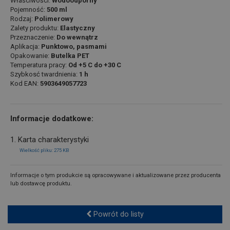
Właściwości:
Wodoodporny
Pojemność:
500 ml
Rodzaj:
Polimerowy
Zalety produktu:
Elastyczny
Przeznaczenie:
Do wewnątrz
Aplikacja:
Punktowo, pasmami
Opakowanie:
Butelka PET
Temperatura pracy:
Od +5 C do +30 C
Szybkosć twardnienia:
1 h
Kod EAN:
5903649057723
Informacje dodatkowe:
1. Karta charakterystyki
Wielkość pliku: 275 KB
Informacje o tym produkcie są opracowywane i aktualizowane przez producenta
lub dostawcę produktu.
Powrót do listy