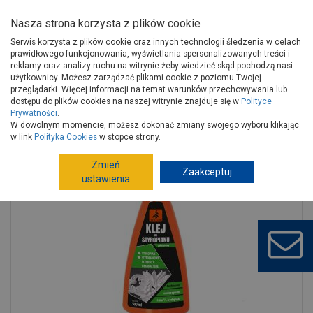
Nasza strona korzysta z plików cookie
Serwis korzysta z plików cookie oraz innych technologii śledzenia w celach
prawidłowego funkcjonowania, wyświetlania spersonalizowanych treści i
reklamy oraz analizy ruchu na witrynie żeby wiedzieć skąd pochodzą nasi
użytkownicy. Możesz zarządzać plikami cookie z poziomu Twojej
Strona główna
Wykończenie
Chemia budowlana
przeglądarki. Więcej informacji na temat warunków przechowywania lub
Piany
Pianokleje
dostępu do plików cookies na naszej witrynie znajduje się w
Polityce
Prywatności
.
Klej Styropian Glue 500 ml tworzywo DRAGON
W dowolnym momencie, możesz dokonać zmiany swojego wyboru klikając
w link
Polityka Cookies
w stopce strony.
Zmień
Zaakceptuj
ustawienia