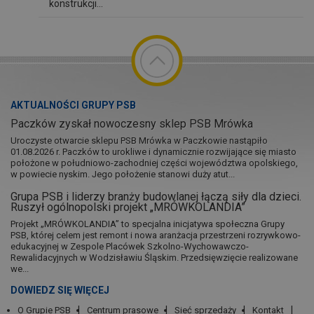
konstrukcji...
AKTUALNOŚCI GRUPY PSB
Paczków zyskał nowoczesny sklep PSB Mrówka
Uroczyste otwarcie sklepu PSB Mrówka w Paczkowie nastąpiło
01.08.2026 r. Paczków to urokliwe i dynamicznie rozwijające się miasto
położone w południowo-zachodniej części województwa opolskiego,
w powiecie nyskim. Jego położenie stanowi duży atut...
Grupa PSB i liderzy branży budowlanej łączą siły dla dzieci.
Ruszył ogólnopolski projekt „MRÓWKOLANDIA”
Projekt „MRÓWKOLANDIA” to specjalna inicjatywa społeczna Grupy
PSB, której celem jest remont i nowa aranżacja przestrzeni rozrywkowo-
edukacyjnej w Zespole Placówek Szkolno-Wychowawczo-
Rewalidacyjnych w Wodzisławiu Śląskim. Przedsięwzięcie realizowane
we...
DOWIEDZ SIĘ WIĘCEJ
O Grupie PSB
Centrum prasowe
Sieć sprzedaży
Kontakt