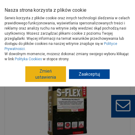
Nasza strona korzysta z plików cookie
Serwis korzysta z plików cookie oraz innych technologii śledzenia w celach
prawidłowego funkcjonowania, wyświetlania spersonalizowanych treści i
reklamy oraz analizy ruchu na witrynie żeby wiedzieć skąd pochodzą nasi
użytkownicy. Możesz zarządzać plikami cookie z poziomu Twojej
Strona główna
Budowa i remont
Chemia budowlana
przeglądarki. Więcej informacji na temat warunków przechowywania lub
Zaprawy klejowe
Kleje do płytek
dostępu do plików cookies na naszej witrynie znajduje się w
Polityce
Prywatności
.
Klej żelowy wysokoelastyczny S-Flex Mega 22,5 kg SOPRO
W dowolnym momencie, możesz dokonać zmiany swojego wyboru klikając
w link
Polityka Cookies
w stopce strony.
Zmień
Zaakceptuj
ustawienia