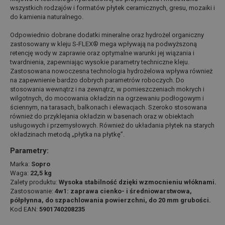
wszystkich rodzajów i formatów płytek ceramicznych, gresu, mozaiki i
do kamienia naturalnego.
Odpowiednio dobrane dodatki mineralne oraz hydrożel organiczny
zastosowany w kleju S-FLEX® mega wpływają na podwyższoną
retencję wody w zaprawie oraz optymalne warunki jej wiązania i
twardnienia, zapewniając wysokie parametry techniczne kleju.
Zastosowana nowoczesna technologia hydrożelowa wpływa również
na zapewnienie bardzo dobrych parametrów roboczych. Do
stosowania wewnątrz i na zewnątrz, w pomieszczeniach mokrych i
wilgotnych, do mocowania okładzin na ogrzewaniu podłogowym i
ściennym, na tarasach, balkonach i elewacjach. Szeroko stosowana
również do przyklejania okładzin w basenach oraz w obiektach
usługowych i przemysłowych. Również do układania płytek na starych
okładzinach metodą „płytka na płytkę”.
Parametry:
Marka:
Sopro
Waga:
22,5 kg
Zalety produktu:
Wysoka stabilność dzięki wzmocnieniu włóknami.
Zastosowanie:
4w1: zaprawa cienko- i średniowarstwowa,
półpłynna, do szpachlowania powierzchni, do 20 mm grubości.
Kod EAN:
5901740208235