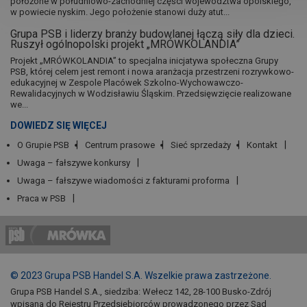
położone w południowo-zachodniej części województwa opolskiego,
w powiecie nyskim. Jego położenie stanowi duży atut...
Grupa PSB i liderzy branży budowlanej łączą siły dla dzieci.
Ruszył ogólnopolski projekt „MRÓWKOLANDIA”
Projekt „MRÓWKOLANDIA” to specjalna inicjatywa społeczna Grupy
PSB, której celem jest remont i nowa aranżacja przestrzeni rozrywkowo-
edukacyjnej w Zespole Placówek Szkolno-Wychowawczo-
Rewalidacyjnych w Wodzisławiu Śląskim. Przedsięwzięcie realizowane
we...
DOWIEDZ SIĘ WIĘCEJ
O Grupie PSB
Centrum prasowe
Sieć sprzedaży
Kontakt
Uwaga – fałszywe konkursy
Uwaga – fałszywe wiadomości z fakturami proforma
Praca w PSB
© 2023 Grupa PSB Handel S.A. Wszelkie prawa zastrzeżone.
Grupa PSB Handel S.A., siedziba: Wełecz 142, 28-100 Busko-Zdrój
wpisana do Rejestru Przedsiębiorców prowadzonego przez Sąd