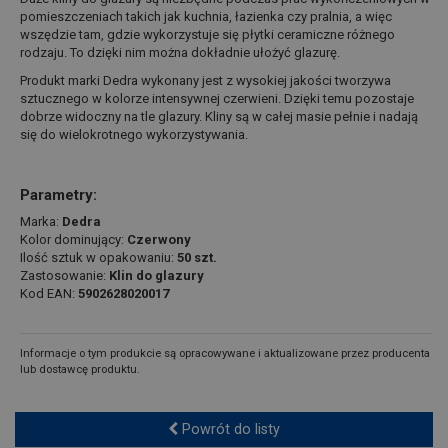
pomieszczeniach takich jak kuchnia, łazienka czy pralnia, a więc
wszędzie tam, gdzie wykorzystuje się płytki ceramiczne różnego
rodzaju. To dzięki nim można dokładnie ułożyć glazurę.
Produkt marki Dedra wykonany jest z wysokiej jakości tworzywa
sztucznego w kolorze intensywnej czerwieni. Dzięki temu pozostaje
dobrze widoczny na tle glazury. Kliny są w całej masie pełnie i nadają
się do wielokrotnego wykorzystywania.
Parametry:
Marka:
Dedra
Kolor dominujący:
Czerwony
Ilość sztuk w opakowaniu:
50 szt.
Zastosowanie:
Klin do glazury
Kod EAN:
5902628020017
Informacje o tym produkcie są opracowywane i aktualizowane przez producenta
lub dostawcę produktu.
Powrót do listy