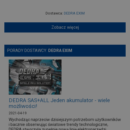
Dostawca:
DEDRA EXIM
Zobacz więcej
PORADY DOSTAWCY:
DEDRA EXIM
DEDRA SAS+ALL Jeden akumulator - wiele
możliwości!
2021-04-19
Wychodząc naprzeciw dzisiejszym potrzebom użytkowników
i bacznie obserwując światowe trendy technologiczne,
DEDRA stworzyła zupełnie nową linię elektronarzędzi