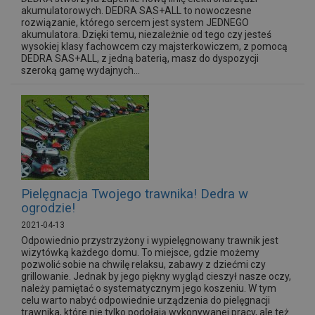
akumulatorowych. DEDRA SAS+ALL to nowoczesne
rozwiązanie, którego sercem jest system JEDNEGO
akumulatora. Dzięki temu, niezależnie od tego czy jesteś
wysokiej klasy fachowcem czy majsterkowiczem, z pomocą
DEDRA SAS+ALL, z jedną baterią, masz do dyspozycji
szeroką gamę wydajnych...
Pielęgnacja Twojego trawnika! Dedra w
ogrodzie!
2021-04-13
Odpowiednio przystrzyżony i wypielęgnowany trawnik jest
wizytówką każdego domu. To miejsce, gdzie możemy
pozwolić sobie na chwilę relaksu, zabawy z dziećmi czy
grillowanie. Jednak by jego piękny wygląd cieszył nasze oczy,
należy pamiętać o systematycznym jego koszeniu. W tym
celu warto nabyć odpowiednie urządzenia do pielęgnacji
trawnika, które nie tylko podołają wykonywanej pracy, ale też