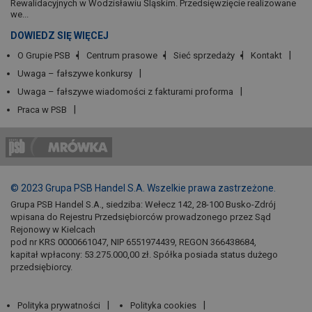
Rewalidacyjnych w Wodzisławiu Śląskim. Przedsięwzięcie realizowane
we...
DOWIEDZ SIĘ WIĘCEJ
O Grupie PSB
Centrum prasowe
Sieć sprzedaży
Kontakt
Uwaga – fałszywe konkursy
Uwaga – fałszywe wiadomości z fakturami proforma
Praca w PSB
© 2023 Grupa PSB Handel S.A. Wszelkie prawa zastrzeżone.
Grupa PSB Handel S.A., siedziba: Wełecz 142, 28-100 Busko-Zdrój
wpisana do Rejestru Przedsiębiorców prowadzonego przez Sąd
Rejonowy w Kielcach
pod nr KRS 0000661047, NIP 6551974439, REGON 366438684,
kapitał wpłacony: 53.275.000,00 zł. Spółka posiada status dużego
przedsiębiorcy.
Polityka prywatności
Polityka cookies