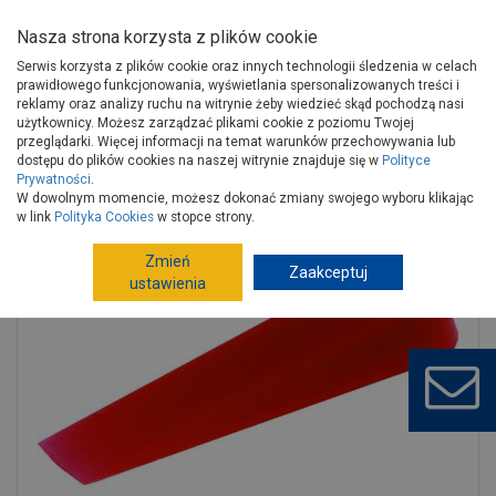
Nasza strona korzysta z plików cookie
Serwis korzysta z plików cookie oraz innych technologii śledzenia w celach
prawidłowego funkcjonowania, wyświetlania spersonalizowanych treści i
reklamy oraz analizy ruchu na witrynie żeby wiedzieć skąd pochodzą nasi
użytkownicy. Możesz zarządzać plikami cookie z poziomu Twojej
Strona główna
Narzędzia
Narzędzia ręczne, warsztat
przeglądarki. Więcej informacji na temat warunków przechowywania lub
Narzędzia glazurnicze
Krzyżyki, kliny glazurnicze
dostępu do plików cookies na naszej witrynie znajduje się w
Polityce
Prywatności
.
Kliny do glazury 50 szt. duże DEDRA
W dowolnym momencie, możesz dokonać zmiany swojego wyboru klikając
w link
Polityka Cookies
w stopce strony.
Zmień
Zaakceptuj
ustawienia