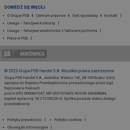
DOWIEDZ SIĘ WIĘCEJ
O Grupie PSB
Centrum prasowe
Sieć sprzedaży
Kontakt
Uwaga – fałszywe konkursy
Uwaga – fałszywe wiadomości z fakturami proforma
Praca w PSB
© 2023 Grupa PSB Handel S.A. Wszelkie prawa zastrzeżone.
Grupa PSB Handel S.A., siedziba: Wełecz 142, 28-100 Busko-Zdrój
wpisana do Rejestru Przedsiębiorców prowadzonego przez Sąd
Rejonowy w Kielcach
pod nr KRS 0000661047, NIP 6551974439, REGON 366438684,
kapitał wpłacony: 53.275.000,00 zł. Spółka posiada status dużego
przedsiębiorcy.
Polityka prywatności
Polityka cookies
Obowiązki informacyjne