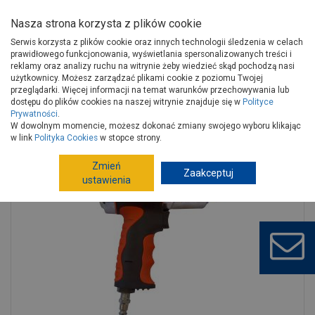
Nasza strona korzysta z plików cookie
Serwis korzysta z plików cookie oraz innych technologii śledzenia w celach
prawidłowego funkcjonowania, wyświetlania spersonalizowanych treści i
reklamy oraz analizy ruchu na witrynie żeby wiedzieć skąd pochodzą nasi
użytkownicy. Możesz zarządzać plikami cookie z poziomu Twojej
Strona główna
Narzędzia
Narzędzia ręczne, warsztat
przeglądarki. Więcej informacji na temat warunków przechowywania lub
Klucze, zestawy narzędziowe
Pozostałe klucze
dostępu do plików cookies na naszej witrynie znajduje się w
Polityce
Prywatności
.
Klucz udarowy 1/2 570 nm pneumatyczny PANSAM
W dowolnym momencie, możesz dokonać zmiany swojego wyboru klikając
w link
Polityka Cookies
w stopce strony.
Zmień
Zaakceptuj
ustawienia