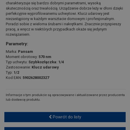
charakteryzuje się bardzo dobrymi parametrami, wysoką
skutecznością oraz trwałością. Urządzenie dobrze leży w dłoni dzięki
perfekcyjnie wyprofilowanemu uchwytowi. Klucz udarowy jest
niezastąpiony w każdym warsztacie domowym i profesjonalnym.
Poradzi sobie z wieloma śrubami i nakrętkami. Znacznie przyspieszy
pracę, a wręcz w niektórych przypadkach okaże się jedynym
rozwiązaniem.
Parametry:
Marka:
Pansam
Moment obrotowy:
570 nm
Typ uchwytu:
Szybkozłączka: 1/4
Zastosowanie:
Klucz udarowy
Typ:
1/2
Kod EAN:
5902628002327
Informacje o tym produkcie są opracowywane i aktualizowane przez producenta
lub dostawcę produktu.
Powrót do listy