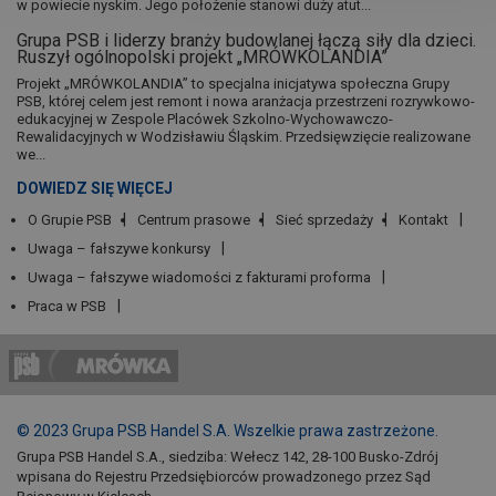
w powiecie nyskim. Jego położenie stanowi duży atut...
Grupa PSB i liderzy branży budowlanej łączą siły dla dzieci.
Ruszył ogólnopolski projekt „MRÓWKOLANDIA”
Projekt „MRÓWKOLANDIA” to specjalna inicjatywa społeczna Grupy
PSB, której celem jest remont i nowa aranżacja przestrzeni rozrywkowo-
edukacyjnej w Zespole Placówek Szkolno-Wychowawczo-
Rewalidacyjnych w Wodzisławiu Śląskim. Przedsięwzięcie realizowane
we...
DOWIEDZ SIĘ WIĘCEJ
O Grupie PSB
Centrum prasowe
Sieć sprzedaży
Kontakt
Uwaga – fałszywe konkursy
Uwaga – fałszywe wiadomości z fakturami proforma
Praca w PSB
© 2023 Grupa PSB Handel S.A. Wszelkie prawa zastrzeżone.
Grupa PSB Handel S.A., siedziba: Wełecz 142, 28-100 Busko-Zdrój
wpisana do Rejestru Przedsiębiorców prowadzonego przez Sąd