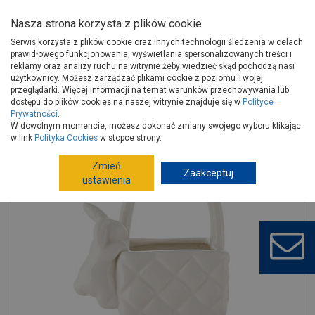
Nasza strona korzysta z plików cookie
Serwis korzysta z plików cookie oraz innych technologii śledzenia w celach
prawidłowego funkcjonowania, wyświetlania spersonalizowanych treści i
reklamy oraz analizy ruchu na witrynie żeby wiedzieć skąd pochodzą nasi
użytkownicy. Możesz zarządzać plikami cookie z poziomu Twojej
Strona główna
Artykuły sezonowe i inne
Artykuły sezonowe
przeglądarki. Więcej informacji na temat warunków przechowywania lub
Wielkanoc, wiosna
Wielkanoc, wiosna
dostępu do plików cookies na naszej witrynie znajduje się w
Polityce
Prywatności
.
Koszyczek dekoracyjny z zajączkiem 11x8x11,5 cm ALTOMDESIGN
W dowolnym momencie, możesz dokonać zmiany swojego wyboru klikając
w link
Polityka Cookies
w stopce strony.
Zmień
Zaakceptuj
ustawienia