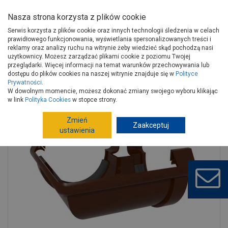
Nasza strona korzysta z plików cookie
Serwis korzysta z plików cookie oraz innych technologii śledzenia w celach
prawidłowego funkcjonowania, wyświetlania spersonalizowanych treści i
reklamy oraz analizy ruchu na witrynie żeby wiedzieć skąd pochodzą nasi
użytkownicy. Możesz zarządzać plikami cookie z poziomu Twojej
Strona główna
Budowa i remont
Rynny
Rynny PVC
przeglądarki. Więcej informacji na temat warunków przechowywania lub
Akcesoria do rynien, rur PVC
dostępu do plików cookies na naszej witrynie znajduje się w
Polityce
Prywatności
.
Łącznik kątowy 135 uniwersalny G125 brąz SCALA
W dowolnym momencie, możesz dokonać zmiany swojego wyboru klikając
w link
Polityka Cookies
w stopce strony.
Zmień
Zaakceptuj
ustawienia