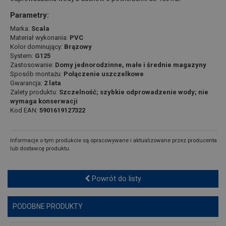
Parametry:
Marka:
Scala
Materiał wykonania:
PVC
Kolor dominujący:
Brązowy
System:
G125
Zastosowanie:
Domy jednorodzinne, małe i średnie magazyny
Sposób montażu:
Połączenie uszczelkowe
Gwarancja:
2 lata
Zalety produktu:
Szczelność; szybkie odprowadzenie wody; nie
wymaga konserwacji
Kod EAN:
5901619127322
Informacje o tym produkcie są opracowywane i aktualizowane przez producenta
lub dostawcę produktu.
Powrót do listy
PODOBNE PRODUKTY