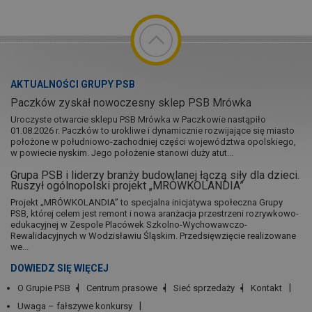
AKTUALNOŚCI GRUPY PSB
Paczków zyskał nowoczesny sklep PSB Mrówka
Uroczyste otwarcie sklepu PSB Mrówka w Paczkowie nastąpiło
01.08.2026 r. Paczków to urokliwe i dynamicznie rozwijające się miasto
położone w południowo-zachodniej części województwa opolskiego,
w powiecie nyskim. Jego położenie stanowi duży atut...
Grupa PSB i liderzy branży budowlanej łączą siły dla dzieci.
Ruszył ogólnopolski projekt „MRÓWKOLANDIA”
Projekt „MRÓWKOLANDIA” to specjalna inicjatywa społeczna Grupy
PSB, której celem jest remont i nowa aranżacja przestrzeni rozrywkowo-
edukacyjnej w Zespole Placówek Szkolno-Wychowawczo-
Rewalidacyjnych w Wodzisławiu Śląskim. Przedsięwzięcie realizowane
we...
DOWIEDZ SIĘ WIĘCEJ
O Grupie PSB
Centrum prasowe
Sieć sprzedaży
Kontakt
Uwaga – fałszywe konkursy