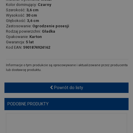
Kolor dominujący:
Czarny
Szerokość:
3,6 cm
Wysokość:
30 cm
Głębokość:
3,6 cm
Zastosowanie:
Ogrodzenie posesji
Rodzaj powierzchni:
Gładka
Opakowanie:
Karton
Gwarancja:
5 lat
Kod EAN:
5901874924162
Informacje o tym produkcie są opracowywane i aktualizowane przez producenta
lub dostawcę produktu.
Powrót do listy
PODOBNE PRODUKTY