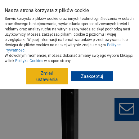
Nasza strona korzysta z plików cookie
Serwis korzysta z plików cookie oraz innych technologii śledzenia w celach
prawidłowego funkcjonowania, wyświetlania spersonalizowanych treści i
reklamy oraz analizy ruchu na witrynie żeby wiedzieć skąd pochodzą nasi
użytkownicy. Możesz zarządzać plikami cookie z poziomu Twojej
Strona główna
Wokół domu
Ogrodzenia
przeglądarki. Więcej informacji na temat warunków przechowywania lub
Elementy betonowe, podmurówki
dostępu do plików cookies na naszej witrynie znajduje się w
Polityce
Prywatności
.
Elementy betonowe, podmurówki
W dowolnym momencie, możesz dokonać zmiany swojego wyboru klikając
Łącznik stalowy do podmurówki ogrodzenia W LDNP30 STA RAL 9005
w link
Polityka Cookies
w stopce strony.
JONIEC
Zmień
Zaakceptuj
ustawienia