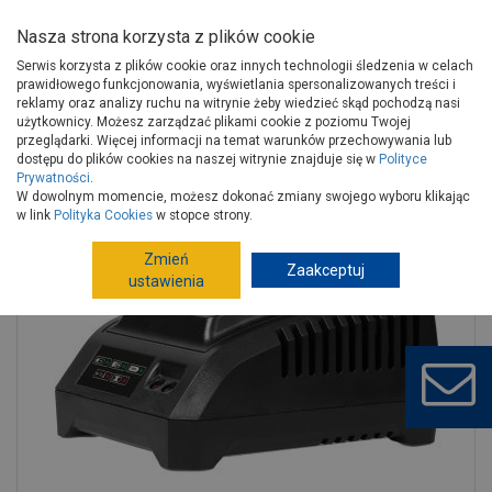
Nasza strona korzysta z plików cookie
Serwis korzysta z plików cookie oraz innych technologii śledzenia w celach
prawidłowego funkcjonowania, wyświetlania spersonalizowanych treści i
reklamy oraz analizy ruchu na witrynie żeby wiedzieć skąd pochodzą nasi
użytkownicy. Możesz zarządzać plikami cookie z poziomu Twojej
Strona główna
Instalacje
Artykuły elektryczne
przeglądarki. Więcej informacji na temat warunków przechowywania lub
Akcesoria elektroinstalacyjne
Baterie, akumulatorki, ładowarki
dostępu do plików cookies na naszej witrynie znajduje się w
Polityce
Prywatności
.
Ładowarka 2A 20V 55W BCS20-2A S-97391 S-Volt STALCO
W dowolnym momencie, możesz dokonać zmiany swojego wyboru klikając
w link
Polityka Cookies
w stopce strony.
Zmień
Zaakceptuj
ustawienia