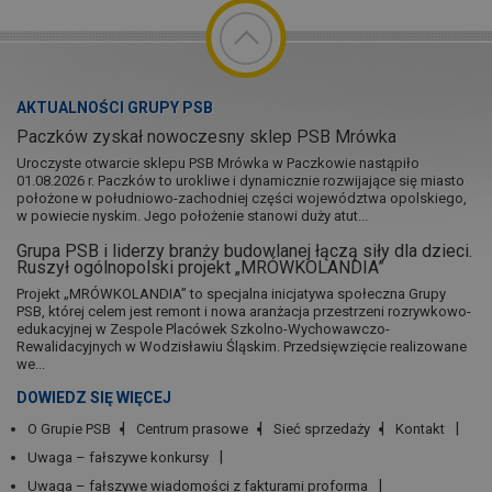
AKTUALNOŚCI GRUPY PSB
Paczków zyskał nowoczesny sklep PSB Mrówka
Uroczyste otwarcie sklepu PSB Mrówka w Paczkowie nastąpiło
01.08.2026 r. Paczków to urokliwe i dynamicznie rozwijające się miasto
położone w południowo-zachodniej części województwa opolskiego,
w powiecie nyskim. Jego położenie stanowi duży atut...
Grupa PSB i liderzy branży budowlanej łączą siły dla dzieci.
Ruszył ogólnopolski projekt „MRÓWKOLANDIA”
Projekt „MRÓWKOLANDIA” to specjalna inicjatywa społeczna Grupy
PSB, której celem jest remont i nowa aranżacja przestrzeni rozrywkowo-
edukacyjnej w Zespole Placówek Szkolno-Wychowawczo-
Rewalidacyjnych w Wodzisławiu Śląskim. Przedsięwzięcie realizowane
we...
DOWIEDZ SIĘ WIĘCEJ
O Grupie PSB
Centrum prasowe
Sieć sprzedaży
Kontakt
Uwaga – fałszywe konkursy
Uwaga – fałszywe wiadomości z fakturami proforma